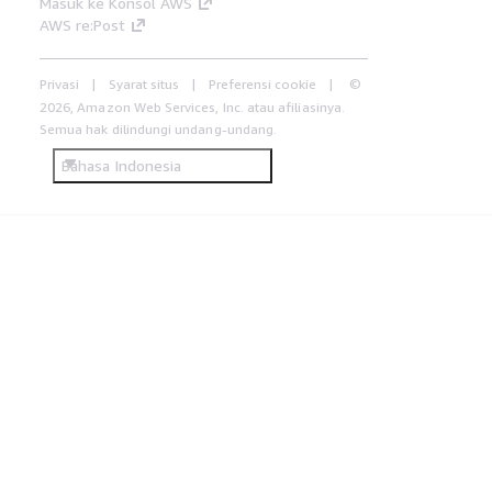
Masuk ke Konsol AWS
AWS re:Post
Privasi
Syarat situs
Preferensi cookie
©
2026, Amazon Web Services, Inc. atau afiliasinya.
Semua hak dilindungi undang-undang.
Bahasa Indonesia