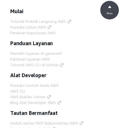
Mulai
Atas
Tutorial Praktik Langsung AWS
Pustaka Solusi AWS
Panduan Keputusan AWS
Panduan Layanan
Memilih layanan AI generatif
Panduan layanan AWS
Tutorial AWS CLI di GitHub
Alat Developer
Pustaka Contoh Kode AWS
AWS CLI
AWS Builder Center
Blog Alat Developer AWS
Tautan Bermanfaat
Unduh server MCP Dokumentasi AWS