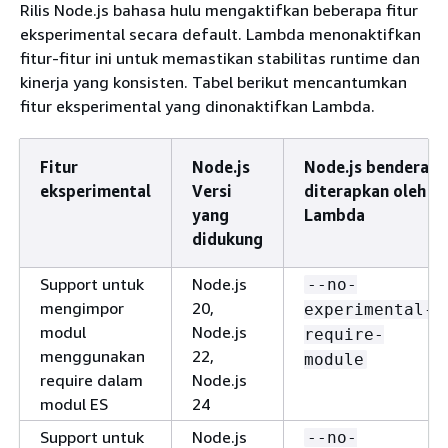
Rilis Node.js bahasa hulu mengaktifkan beberapa fitur
eksperimental secara default. Lambda menonaktifkan
fitur-fitur ini untuk memastikan stabilitas runtime dan
kinerja yang konsisten. Tabel berikut mencantumkan
fitur eksperimental yang dinonaktifkan Lambda.
Fitur
Node.js
Node.js bendera
eksperimental
Versi
diterapkan oleh
yang
Lambda
didukung
Support untuk
Node.js
--no-
mengimpor
20,
experimental-
modul
Node.js
require-
menggunakan
22,
module
require dalam
Node.js
modul ES
24
Support untuk
Node.js
--no-