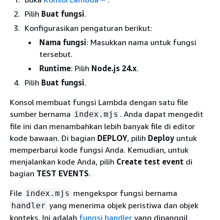
Pilih
Buat fungsi
.
Konfigurasikan pengaturan berikut:
Nama fungsi
: Masukkan nama untuk fungsi
tersebut.
Runtime
: Pilih
Node.js 24.x
.
Pilih
Buat fungsi
.
Konsol membuat fungsi Lambda dengan satu file
sumber bernama
. Anda dapat mengedit
index.mjs
file ini dan menambahkan lebih banyak file di editor
kode bawaan. Di bagian
DEPLOY
, pilih
Deploy
untuk
memperbarui kode fungsi Anda. Kemudian, untuk
menjalankan kode Anda, pilih
Create test event
di
bagian
TEST EVENTS
.
File
mengekspor fungsi bernama
index.mjs
yang menerima objek peristiwa dan objek
handler
konteks. Ini adalah
fungsi handler
yang dipanggil