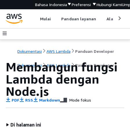
Bahasa Indonesia
Preferensi
Hubungi Kami
Ump
Mulai
Panduan layanan
Alat devel
Dokumentasi
AWS Lambda
Panduan Developer
Membangun fungsi
Dokumentasi
AWS Lambda
Panduan Developer
Lambda dengan
Node.js
PDF
RSS
Markdown
Mode fokus
Di halaman ini