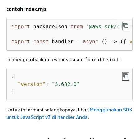
contoh index.mjs
import
 packageJson 
from
'@aws-sdk/client-
export
const
 handler = 
async
 () => (
{
ver
Ini mengembalikan respons dalam format berikut:
{
"version"
: 
"3.632.0"
}
Untuk informasi selengkapnya, lihat
Menggunakan SDK
untuk JavaScript v3 di handler Anda
.