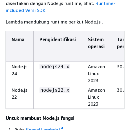
disertakan dengan Node.js runtime, lihat.
Runtime-
included Versi SDK
Lambda mendukung runtime berikut Node.js .
Nama
Pengidentifikasi
Sistem
Tangg
operasi
peng
Node.js
Amazon
30 Ap
nodejs24.x
24
Linux
2023
Node.js
Amazon
30 Ap
nodejs22.x
22
Linux
2023
Untuk membuat Node.js fungsi
Buka
Konsol Lambda
.