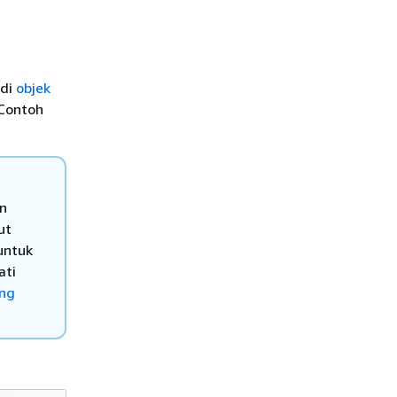
 di
objek
 Contoh
an
ut
untuk
ati
ang