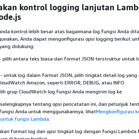
kan kontrol logging lanjutan Lam
de.js
nda kontrol lebih besar atas bagaimana log fungsi Anda dit
gunakan, Anda dapat mengonfigurasi opsi logging berikut un
 yang didukung:
- pilih antara teks biasa dan format JSON terstruktur untuk l
- untuk log dalam format JSON, pilih tingkat detail log yang 
loudWatch Amazon, seperti ERROR, DEBUG, atau INFO
ilih grup CloudWatch log fungsi Anda mengirim log ke
selengkapnya tentang opsi pencatatan ini, dan petunjuk ten
fungsi Anda untuk menggunakannya, lihat
Mengkonfigurasi k
n untuk fungsi Lambda
.
an format log dan opsi tingkat log dengan fungsi Lambda 
uan di bagian berikut.