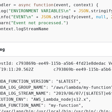
ndler = 
async
function
(
event, context
) 
{
log(
"ENVIRONMENT VARIABLES\n"
 + 
JSON
.stringif
info(
"EVENT\n"
 + 
JSON
.stringify(event, 
null
, 
warn(
"Event not processed."
)

ontext.logStreamName

log
estId: c793869b-ee49-115b-a5b6-4fd21e8dedac Ve
BDA_FUNCTION_VERSION": "$LATEST",

BDA_LOG_GROUP_NAME": "/aws/lambda/my-function"
BDA_LOG_STREAM_NAME": "2019/06/07/[$LATEST]e6f
CUTION_ENV": "AWS_Lambda_nodejs12.x",

BDA_FUNCTION_NAME": "my-function",

"/var/lang/bin:/usr/local/bin:/usr/bin/:/bin:/