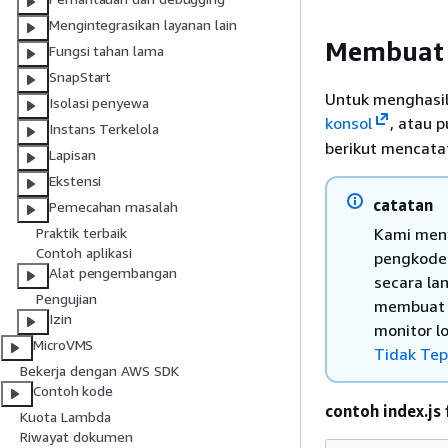
Mengintegrasikan layanan lain
Membuat 
Fungsi tahan lama
SnapStart
Untuk menghasil
Isolasi penyewa
konsol
, atau 
Instans Terkelola
berikut mencatat
Lapisan
Ekstensi
catatan
Pemecahan masalah
Kami meny
Praktik terbaik
Contoh aplikasi
pengkodea
Alat pengembangan
secara la
Pengujian
membuat g
Izin
monitor l
MicroVMS
Tidak Tep
Bekerja dengan AWS SDK
Contoh kode
contoh index.js 
Kuota Lambda
Riwayat dokumen