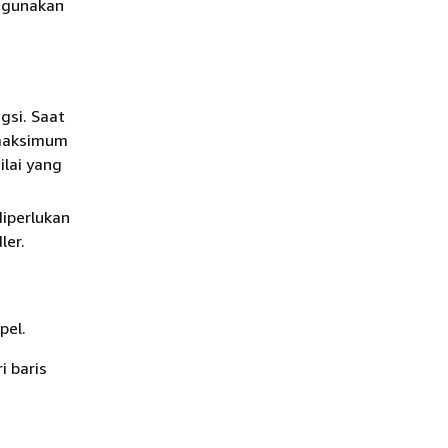
 gunakan
gsi. Saat
 maksimum
ilai yang
iperlukan
ler.
pel.
i baris