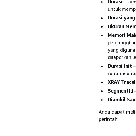
Durasi
– Jum
untuk mempr
Durasi yang
Ukuran Mem
Memori Mak
pemanggilan
yang digunak
dilaporkan l
Durasi Init
–
runtime unt
XRAY Trace
SegmentId
–
Diambil Sa
Anda dapat melih
perintah.