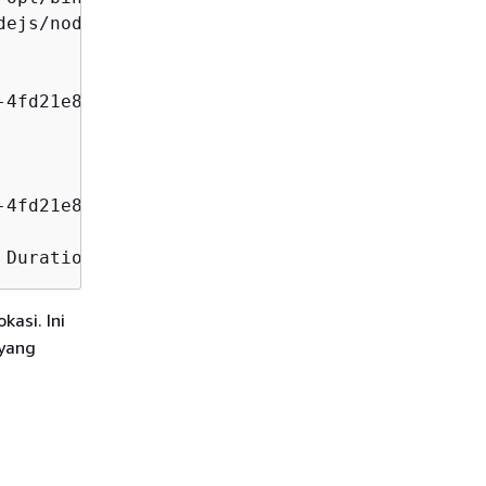
dejs/node_modules:/var/runtime/node_modules",

kasi. Ini
 yang