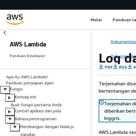
Mulai
Panduan l
Dokumentas
AWS Lambda
Log d
Dokumentas
Panduan Developer
PDF
RSS
M
Apa itu AWS Lambda?
Panduan penyiapan agen
Terjemahan dise
Fungsi
bertentangan den
Konsep inti
Terjemahan di
Buat fungsi pertama Anda
diberikan ber
Contoh aplikasi dan pola
Inggris.
Bahasa pemrograman
Membangun dengan Node.js
AWS Lambda sec
Handler