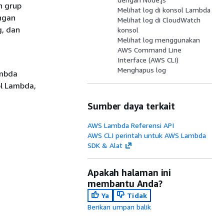
n grup
Melihat log di konsol Lambda
ungan
Melihat log di CloudWatch
g, dan
konsol
Melihat log menggunakan
AWS Command Line
Interface (AWS CLI)
Menghapus log
ambda
l Lambda,
Sumber daya terkait
AWS Lambda Referensi API
AWS CLI perintah untuk AWS Lambda
SDK & Alat
Apakah halaman ini
membantu Anda?
Ya
Tidak
Berikan umpan balik