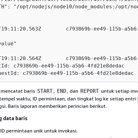
TH": "/opt/nodejs/node10/node_modules:/opt/no
alue"

-115b-a5b6-4fd21e8dedac	WARN	Event not processed.

tId: c793869b-ee49-115b-a5b6-4fd21e8dedac

 mencatat baris
,
, dan
untuk setiap invo
START
END
REPORT
mpel waktu, ID permintaan, dan tingkat log ke setiap entri
gsi. Baris laporan memberikan perincian berikut.
 data baris
ID permintaan unik untuk invokasi.