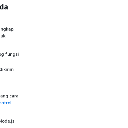
bda
angkap,
tuk
og fungsi
dikirim
tang cara
ontrol
Node.js