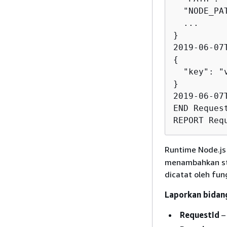
  "NODE_PA
  ...

}

{
  "key": "v
}

2019-06-07T19:11:20.564Z	c793869b-ee49
END Reques
Runtime Node.js
menambahkan ste
dicatat oleh fun
Laporkan bidang
RequestId
– 