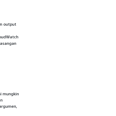
m output
oudWatch
 pasangan
ni mungkin
an
argumen,