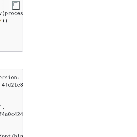
y(process.env, 
null
, 
2
))

2
))

rsion: $LATEST

,

4a0c4241adcd70c262d34c0bbc85c",

opt/bin",
