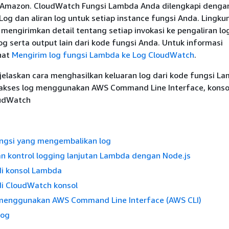
 Amazon. CloudWatch Fungsi Lambda Anda dilengkapi denga
og dan aliran log untuk setiap instance fungsi Anda. Lingk
engirimkan detail tentang setiap invokasi ke pengaliran lo
 serta output lain dari kode fungsi Anda. Untuk informasi
hat
Mengirim log fungsi Lambda ke Log CloudWatch
.
jelaskan cara menghasilkan keluaran log dari kode fungsi L
akses log menggunakan AWS Command Line Interface, konso
oudWatch
gsi yang mengembalikan log
 kontrol logging lanjutan Lambda dengan Node.js
di konsol Lambda
di CloudWatch konsol
 menggunakan AWS Command Line Interface (AWS CLI)
log