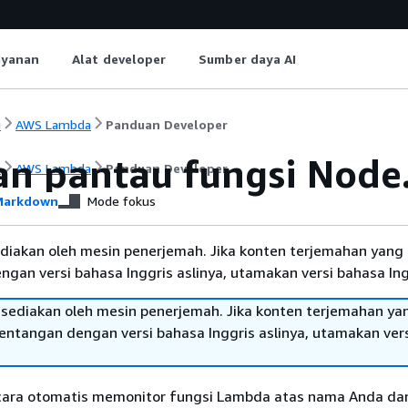
ayanan
Alat developer
Sumber daya AI
i
AWS Lambda
Panduan Developer
an pantau fungsi Node
i
AWS Lambda
Panduan Developer
arkdown
Mode fokus
diakan oleh mesin penerjemah. Jika konten terjemahan yang 
gan versi bahasa Inggris aslinya, utamakan versi bahasa Ing
sediakan oleh mesin penerjemah. Jika konten terjemahan ya
tentangan dengan versi bahasa Inggris aslinya, utamakan ver
ara otomatis memonitor fungsi Lambda atas nama Anda da