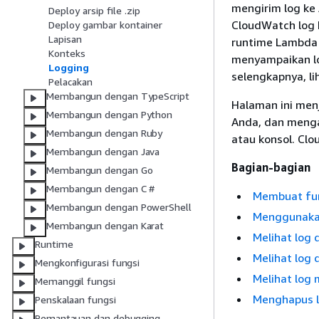
mengirim log ke
Deploy arsip file .zip
CloudWatch log L
Deploy gambar kontainer
Lapisan
runtime Lambda m
Konteks
menyampaikan log
Logging
selengkapnya, li
Pelacakan
Membangun dengan TypeScript
Halaman ini men
Membangun dengan Python
Anda, dan meng
Membangun dengan Ruby
atau konsol. Cl
Membangun dengan Java
Bagian-bagian
Membangun dengan Go
Membangun dengan C #
Membuat fun
Membangun dengan PowerShell
Menggunakan
Membangun dengan Karat
Melihat log 
Runtime
Melihat log 
Mengkonfigurasi fungsi
Melihat log
Memanggil fungsi
Menghapus 
Penskalaan fungsi
Pemantauan dan debugging