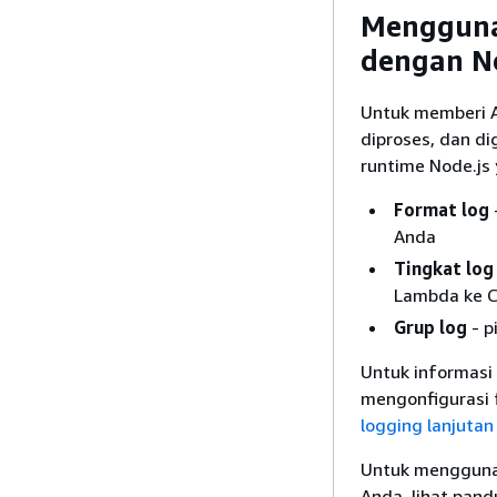
Mengguna
dengan No
Untuk memberi A
diproses, dan di
runtime Node.js
Format log
Anda
Tingkat log
Lambda ke C
Grup log
- p
Untuk informasi 
mengonfigurasi 
logging lanjuta
Untuk menggunak
Anda, lihat pand