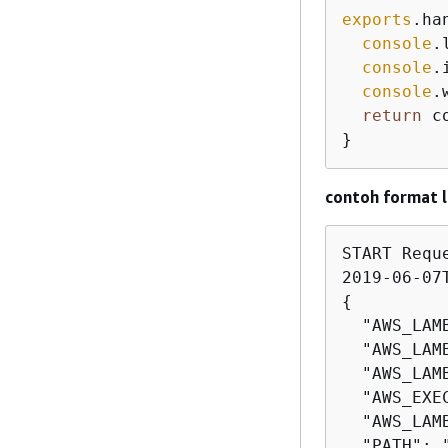
exports
.ha
console
.
console
.
console
.
return
 c
}
contoh format 
START Requ
{
  "AWS_LAM
  "AWS_LAM
  "AWS_LAM
  "AWS_EXE
  "AWS_LAM
  "PATH": 