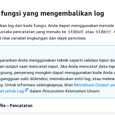
fungsi yang mengembalikan log
kan log dari kode fungsi, Anda dapat menggunakan metode
pustaka pencatatan yang menulis ke
atau
.
stdout
stderr
 nilai variabel lingkungan dan objek peristiwa.
arankan Anda menggunakan teknik seperti validasi input d
n output saat mencatat input. Jika Anda mencatat data inp
ngsung, penyerang mungkin dapat menggunakan kode Anda 
angguan sulit dideteksi, memalsukan entri log, atau melew
og. Untuk informasi selengkapnya, lihat
Netralisasi Output y
at untuk Log
dalam
Pencacahan Kelemahan Umum
.
file – Pencatatan