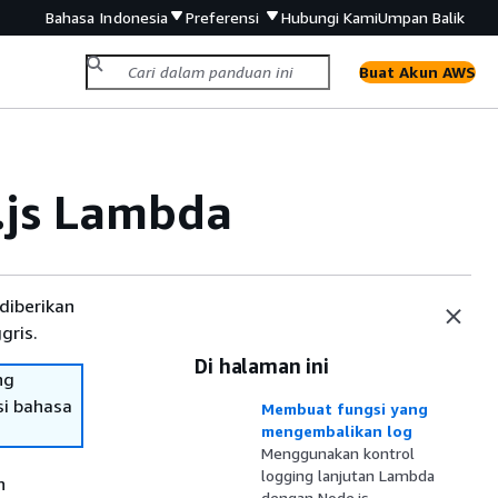
Bahasa Indonesia
Preferensi
Hubungi Kami
Umpan Balik
Buat Akun AWS
.js Lambda
diberikan
gris.
Di halaman ini
ng
si bahasa
Membuat fungsi yang
mengembalikan log
Menggunakan kontrol
logging lanjutan Lambda
n
dengan Node.js