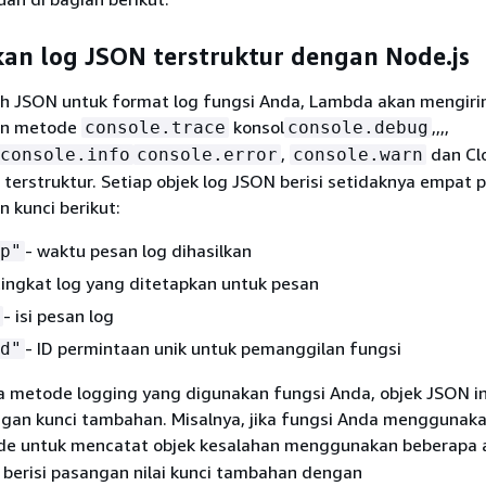
n log JSON terstruktur dengan Node.js
ih JSON untuk format log fungsi Anda, Lambda akan mengiri
an metode
konsol
,,,,
console.trace
console.debug
,
dan Cl
console.info
console.error
console.warn
terstruktur. Setiap objek log JSON berisi setidaknya empat
n kunci berikut:
- waktu pesan log dihasilkan
p"
tingkat log yang ditetapkan untuk pesan
- isi pesan log
- ID permintaan unik untuk pemanggilan fungsi
d"
 metode logging yang digunakan fungsi Anda, objek JSON i
angan kunci tambahan. Misalnya, jika fungsi Anda menggunak
e untuk mencatat objek kesalahan menggunakan beberapa 
 berisi pasangan nilai kunci tambahan dengan