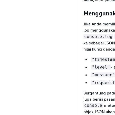
Menggunaka
Jika Anda memil
log menggunak
console.log
ke sebagai JSON 
nilai kunci denga
"timestam
- 
"level"
"message"
"requestI
Bergantung pada
juga berisi pas
metod
console
objek JSON akan