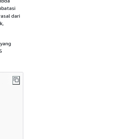
ambda
batasi
asal dari
k,
 yang
S