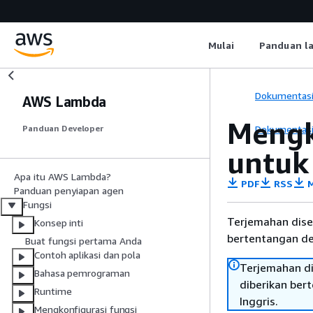
Mulai
Panduan l
Dokumentas
AWS Lambda
Mengk
Dokumentas
Panduan Developer
untuk
Apa itu AWS Lambda?
PDF
RSS
M
Panduan penyiapan agen
Fungsi
Terjemahan dise
Konsep inti
bertentangan den
Buat fungsi pertama Anda
Contoh aplikasi dan pola
Terjemahan di
Bahasa pemrograman
diberikan ber
Runtime
Inggris.
Mengkonfigurasi fungsi