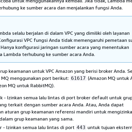
ncoba untuk menggunakannya kembali. Jika tidak, Lambda 
terhubung ke sumber acara dan menjalankan fungsi Anda.
mbda selalu berjalan di dalam VPC yang dimiliki oleh layanan
onfigurasi VPC fungsi Anda tidak memengaruhi pemetaan 
. Hanya konfigurasi jaringan sumber acara yang menentukan
a Lambda terhubung ke sumber acara Anda.
grup keamanan untuk VPC Amazon yang berisi broker Anda. S
n MQ menggunakan port berikut:
(Amazon MQ untuk A
61617
on MQ untuk RabbitMQ).
 - Izinkan semua lalu lintas di port broker default untuk gru
ng terkait dengan sumber acara Anda. Atau, Anda dapat
 aturan grup keamanan referensi mandiri untuk mengizinka
s dalam grup keamanan yang sama.
 - Izinkan semua lalu lintas di port
untuk tujuan eksterna
443