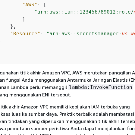
"AWS"
: [

"arn:aws::iam::123456789012:role/
       ]

   },

"Resource"
: 
"arn:aws::secretsmanager:
us-w


unakan titik akhir Amazon VPC, AWS merutekan panggilan A
an fungsi Anda menggunakan Antarmuka Jaringan Elastis (ENI
ayanan Lambda perlu memanggil
lambda:InvokeFunction
yang menggunakan ENI tersebut.
titik akhir Amazon VPC memiliki kebijakan IAM terbuka yang
ses luas ke sumber daya. Praktik terbaik adalah membatasi 
kan tindakan yang diperlukan menggunakan titik akhir terseb
wa pemetaan sumber peristiwa Anda dapat menjalankan fun