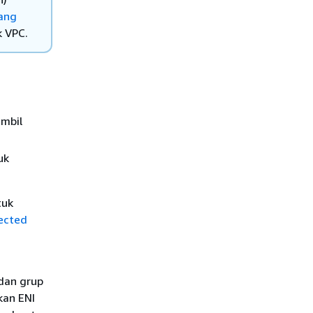
ang
k VPC.
ambil
uk
tuk
nected
dan grup
kan ENI