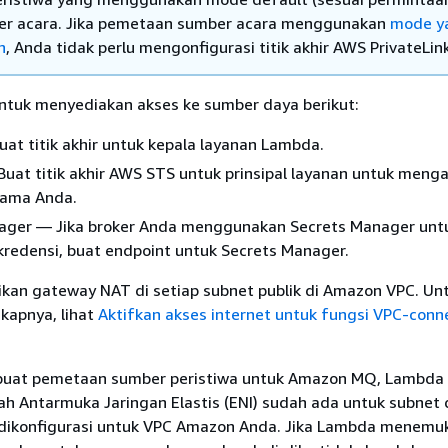
ler acara. Jika pemetaan sumber acara menggunakan
mode y
n
, Anda tidak perlu mengonfigurasi titik akhir AWS PrivateLin
 untuk menyediakan akses ke sumber daya berikut:
t titik akhir untuk kepala layanan Lambda.
at titik akhir AWS STS untuk prinsipal layanan untuk meng
nama Anda.
ager — Jika broker Anda menggunakan Secrets Manager unt
redensi, buat endpoint untuk Secrets Manager.
ikan gateway NAT di setiap subnet publik di Amazon VPC. Un
kapnya, lihat
Aktifkan akses internet untuk fungsi VPC-con
uat pemetaan sumber peristiwa untuk Amazon MQ, Lambda
h Antarmuka Jaringan Elastis (ENI) sudah ada untuk subnet 
ikonfigurasi untuk VPC Amazon Anda. Jika Lambda menemu