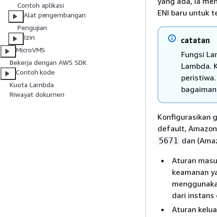
yang ada, ia me
Contoh aplikasi
ENI baru untuk 
Alat pengembangan
Pengujian
Izin
catatan
MicroVMS
Fungsi La
Bekerja dengan AWS SDK
Lambda. K
Contoh kode
peristiwa
Kuota Lambda
bagaiman
Riwayat dokumen
Konfigurasikan 
default, Amazo
dan (Amaz
5671
Aturan masuk
keamanan ya
menggunakan
dari instan
Aturan keluar