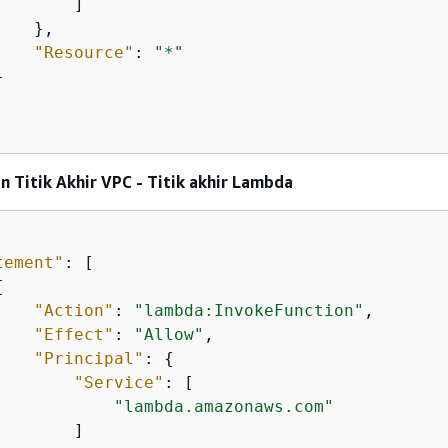
       ]

   },

"Resource"
: 
"*"


n Titik Akhir VPC - Titik akhir Lambda
tement"
: [

{
"Action"
: 
"lambda:InvokeFunction"
,

"Effect"
: 
"Allow"
,

"Principal"
: 
{
"Service"
: [

"lambda.amazonaws.com"
       ]
