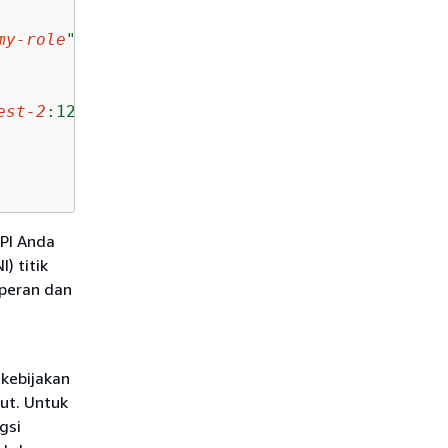
my-role
"
est-2
:123456789012:secret:
my-secret
"
PI Anda
) titik
peran dan
kebijakan
ut. Untuk
gsi