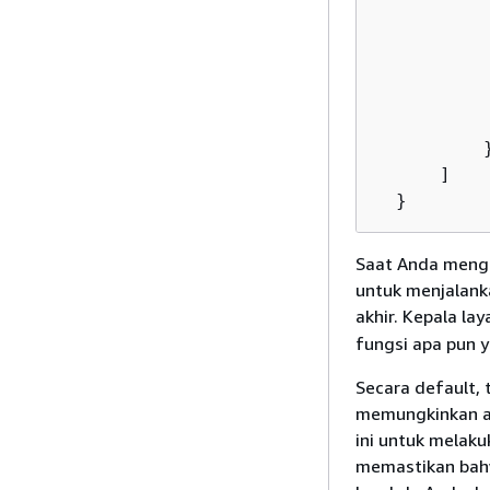
           
           
          }
      ]

  }
Saat Anda mengg
untuk menjalank
akhir. Kepala l
fungsi apa pun 
Secara default, 
memungkinkan ak
ini untuk melaku
memastikan bah