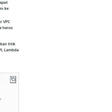
apat
es ke
ir VPC
a harus
an titik
PI, Lambda
,
