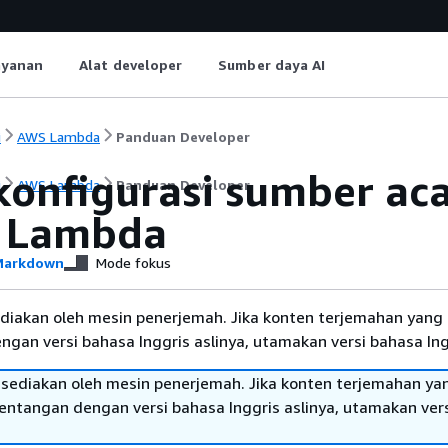
ayanan
Alat developer
Sumber daya AI
i
AWS Lambda
Panduan Developer
onfigurasi sumber a
i
AWS Lambda
Panduan Developer
 Lambda
arkdown
Mode fokus
diakan oleh mesin penerjemah. Jika konten terjemahan yang 
gan versi bahasa Inggris aslinya, utamakan versi bahasa Ing
sediakan oleh mesin penerjemah. Jika konten terjemahan ya
tentangan dengan versi bahasa Inggris aslinya, utamakan ver