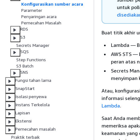
Konfigurasikan sumber acara
untuk pol
Parameter
disediaka
Penyaringan acara
Pemecahan Masalah
RDS
Buat titik akhir
S3
Lambda — Bua
Secrets Manager
SQS
AWS STS — Bu
Step Functions
peran atas 
S3 Batch
Secrets Man
SNS
menyimpan k
Fungsi tahan lama
SnapStart
Atau, konfiguras
Isolasi penyewa
informasi seleng
Instans Terkelola
Lambda
.
Lapisan
Saat Anda memb
Ekstensi
memeriksa apaka
Pemecahan masalah
keamanan yang d
Praktik terbaik