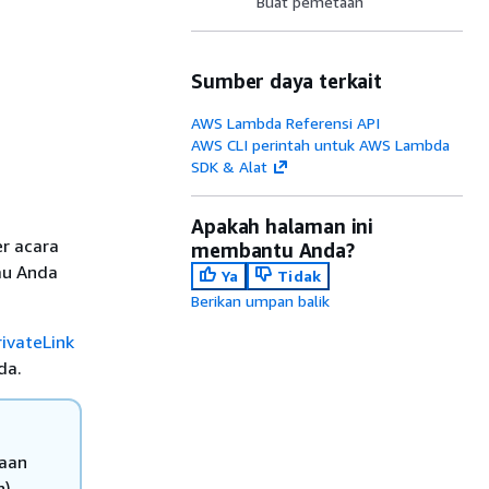
Buat pemetaan
Sumber daya terkait
AWS Lambda Referensi API
AWS CLI perintah untuk AWS Lambda
SDK & Alat
Apakah halaman ini
r acara
membantu Anda?
tau Anda
Ya
Tidak
Berikan umpan balik
rivateLink
da.
taan
n)