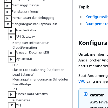
Memanggil fungsi
Topik
Penskalaan fungsi
Konfigurasi
Pemantauan dan debugging
Buat pemeta
Mengintegrasikan layanan lain
Apache Kafka
API Gateway
Konfigura
Komposer Infrastruktur
CloudFormation
Amazon DocumentDB
Untuk memberi 
DynamoDB
Anda, broker And
EC2
harus memberik
Elastic Load Balancing (Application
Load Balancer)
Saat Anda meng
Memanggil menggunakan Scheduler
VPC
yang menyed
EventBridge
IoT
Kinesis Data Streams
catatan
Kubernetes
AWS Priva
MQ
sumber pe