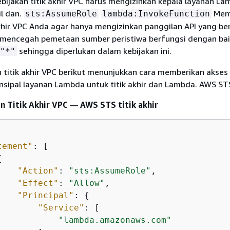
bijakan titik akhir VPC harus mengizinkan kepala layanan L
l dan.
Mem
sts:AssumeRole
lambda:InvokeFunction
akhir VPC Anda agar hanya mengizinkan panggilan API yang ber
 mencegah pemetaan sumber peristiwa berfungsi dengan bai
sehingga diperlukan dalam kebijakan ini.
"*"
 titik akhir VPC berikut menunjukkan cara memberikan akses
insipal layanan Lambda untuk titik akhir dan Lambda. AWS ST
n Titik Akhir VPC — AWS STS titik akhir
tement"
: [

{
"Action"
: 
"sts:AssumeRole"
,

"Effect"
: 
"Allow"
,

"Principal"
: 
{
"Service"
: [

"lambda.amazonaws.com"