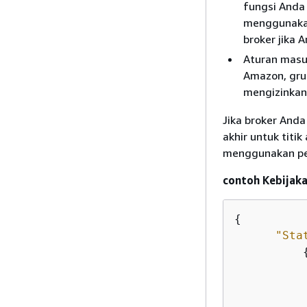
fungsi Anda
menggunakan
broker jika 
Aturan masu
Amazon, gru
mengizinkan 
Jika broker And
akhir untuk tit
menggunakan per
contoh Kebijaka
{
"Sta