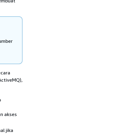
membuat
sumber
ecara
ctiveMQ),
p
n akses
l jika