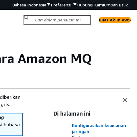
Bahasa Indonesia
Preferensi
Hubungi Kami
Umpan Balik
Buat Akun AWS
cara Amazon MQ
diberikan
gris.
Di halaman ini
ng
si bahasa
Konfigurasikan keamanan
jaringan