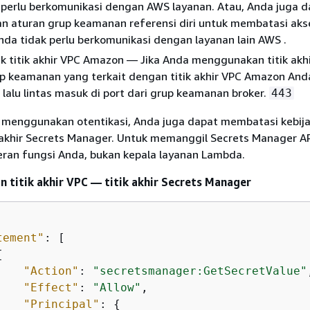
 perlu berkomunikasi dengan AWS layanan. Atau, Anda juga d
 aturan grup keamanan referensi diri untuk membatasi aks
Anda tidak perlu berkomunikasi dengan layanan lain AWS .
k titik akhir VPC Amazon — Jika Anda menggunakan titik akh
p keamanan yang terkait dengan titik akhir VPC Amazon And
lalu lintas masuk di port dari grup keamanan broker.
443
a menggunakan otentikasi, Anda juga dapat membatasi kebijak
ik akhir Secrets Manager. Untuk memanggil Secrets Manager A
an fungsi Anda, bukan kepala layanan Lambda.
n titik akhir VPC — titik akhir Secrets Manager
tement"
: [

{
"Action"
: 
"secretsmanager:GetSecretValue"
"Effect"
: 
"Allow"
,

"Principal"
: 
{