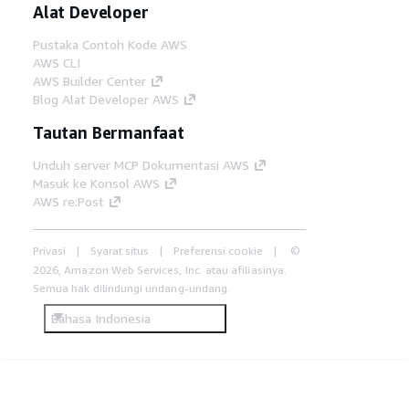
Alat Developer
Pustaka Contoh Kode AWS
AWS CLI
AWS Builder Center
Blog Alat Developer AWS
Tautan Bermanfaat
Unduh server MCP Dokumentasi AWS
Masuk ke Konsol AWS
AWS re:Post
Privasi
Syarat situs
Preferensi cookie
©
2026, Amazon Web Services, Inc. atau afiliasinya.
Semua hak dilindungi undang-undang.
Bahasa Indonesia