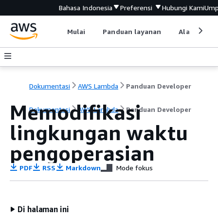
Bahasa Indonesia
Preferensi
Hubungi Kami
Ump
Mulai
Panduan layanan
Alat devel
Dokumentasi
AWS Lambda
Panduan Developer
Memodifikasi
Dokumentasi
AWS Lambda
Panduan Developer
lingkungan waktu
pengoperasian
PDF
RSS
Markdown
Mode fokus
Di halaman ini