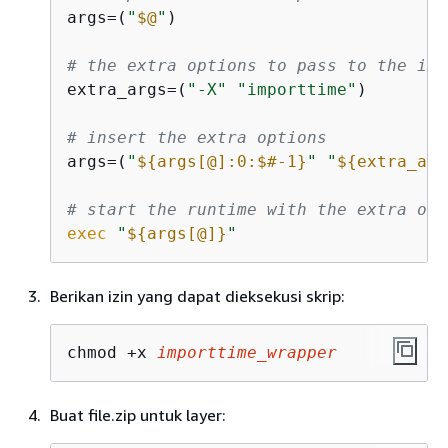
args=(
"
$@
"
)

# the extra options to pass to the int
extra_args=(
"-X"
"importtime"
)

# insert the extra options
args=(
"
$
{
args[@]:0:$#-1}
"
"
$
{
extra_arg
# start the runtime with the extra opt
exec
"
$
{
args[@]}
"
Berikan izin yang dapat dieksekusi skrip:
chmod +x 
importtime_wrapper
Buat file.zip untuk layer: