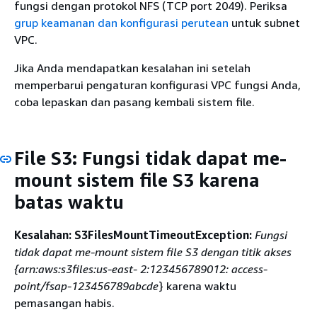
fungsi dengan protokol NFS (TCP port 2049). Periksa
grup keamanan dan konfigurasi perutean
untuk subnet
VPC.
Jika Anda mendapatkan kesalahan ini setelah
memperbarui pengaturan konfigurasi VPC fungsi Anda,
coba lepaskan dan pasang kembali sistem file.
File S3: Fungsi tidak dapat me-
mount sistem file S3 karena
batas waktu
Kesalahan: S3FilesMountTimeoutException:
Fungsi
tidak dapat me-mount sistem file S3 dengan titik akses
{
arn:aws:s3files:us-east- 2:123456789012: access-
point/fsap-123456789abcde
} karena waktu
pemasangan habis.