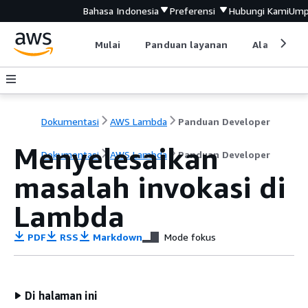
Bahasa Indonesia
Preferensi
Hubungi Kami
Ump
Mulai
Panduan layanan
Alat devel
Dokumentasi
AWS Lambda
Panduan Developer
Menyelesaikan
Dokumentasi
AWS Lambda
Panduan Developer
masalah invokasi di
Lambda
PDF
RSS
Markdown
Mode fokus
Di halaman ini