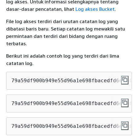
log akses. Untuk informasi selengkapnya tentang
dasar-dasar pencatatan, lihat
Log akses Bucket
.
File log akses terdiri dari urutan catatan log yang
dibatasi baris baru. Setiap catatan log mewakili satu
permintaan dan terdiri dari bidang dengan ruang
terbatas.
Berikut ini adalah contoh log yang terdiri dari lima
catatan log.
79a59df900b949e55d96a1e698fbacedfd6e09d98
79a59df900b949e55d96a1e698fbacedfd6e09d98
79a59df900b949e55d96a1e698fbacedfd6e09d98