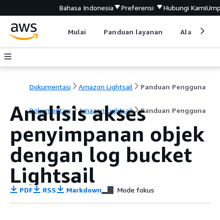
Bahasa Indonesia
Preferensi
Hubungi Kami
Ump
Mulai
Panduan layanan
Alat devel
Dokumentasi
Amazon Lightsail
Panduan Pengguna
Analisis akses
Dokumentasi
Amazon Lightsail
Panduan Pengguna
penyimpanan objek
dengan log bucket
Lightsail
PDF
RSS
Markdown
Mode fokus