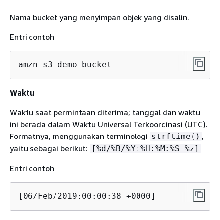
Nama bucket yang menyimpan objek yang disalin.
Entri contoh
amzn-s3-demo-bucket
Waktu
Waktu saat permintaan diterima; tanggal dan waktu
ini berada dalam Waktu Universal Terkoordinasi (UTC).
Formatnya, menggunakan terminologi
,
strftime()
yaitu sebagai berikut:
[%d/%B/%Y:%H:%M:%S %z]
Entri contoh
[06/Feb/2019:00:00:38 +0000]