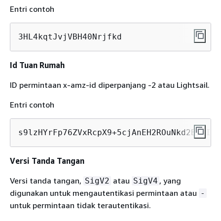
Entri contoh
3HL4kqtJvjVBH40Nrjfkd
Id Tuan Rumah
ID permintaan x-amz-id diperpanjang -2 atau Lightsail.
Entri contoh
s9lzHYrFp76ZVxRcpX9+5cjAnEH2ROuNkd2BHfIa6
Versi Tanda Tangan
Versi tanda tangan,
atau
, yang
SigV2
SigV4
digunakan untuk mengautentikasi permintaan atau
-
untuk permintaan tidak terautentikasi.