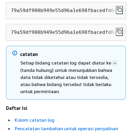
79a59df900b949e55d96a1e698fbacedfd6e09d98
79a59df900b949e55d96a1e698fbacedfd6e09d98
catatan
Setiap bidang catatan log dapat diatur ke
–
(tanda hubung) untuk menunjukkan bahwa
data tidak diketahui atau tidak tersedia,
atau bahwa bidang tersebut tidak berlaku
untuk permintaan.
Daftar Isi
Kolom catatan log
Pencatatan tambahan untuk operasi penyalinan