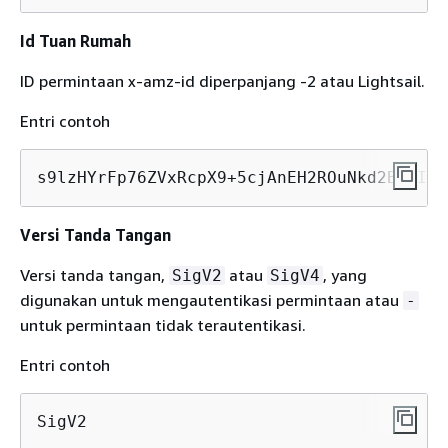
Id Tuan Rumah
ID permintaan x-amz-id diperpanjang -2 atau Lightsail.
Entri contoh
s9lzHYrFp76ZVxRcpX9+5cjAnEH2ROuNkd2BHfIa6
Versi Tanda Tangan
Versi tanda tangan,
atau
, yang
SigV2
SigV4
digunakan untuk mengautentikasi permintaan atau
-
untuk permintaan tidak terautentikasi.
Entri contoh
SigV2