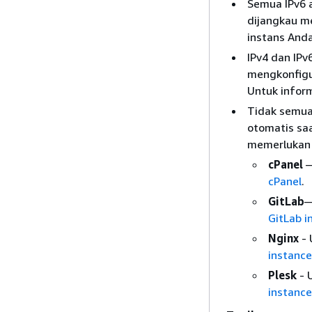
Semua IPv6 a
dijangkau me
instans Anda
IPv4 dan IPv
mengkonfigur
Untuk inform
Tidak semua 
otomatis saa
memerlukan 
cPanel
—
cPanel
.
GitLab
—
GitLab i
Nginx
- 
instance
Plesk
- 
instance