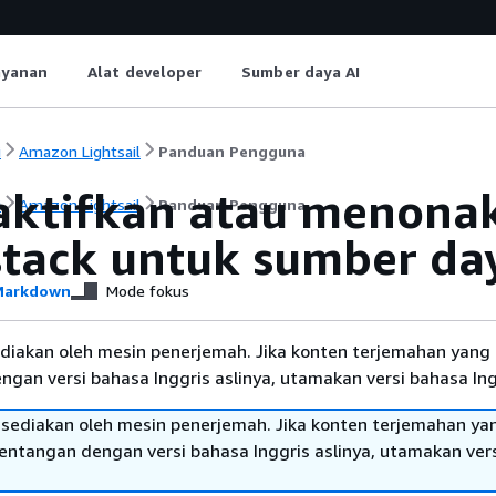
ayanan
Alat developer
Sumber daya AI
i
Amazon Lightsail
Panduan Pengguna
ktifkan atau menonak
i
Amazon Lightsail
Panduan Pengguna
stack untuk sumber day
arkdown
Mode fokus
diakan oleh mesin penerjemah. Jika konten terjemahan yang 
gan versi bahasa Inggris aslinya, utamakan versi bahasa Ing
sediakan oleh mesin penerjemah. Jika konten terjemahan ya
tentangan dengan versi bahasa Inggris aslinya, utamakan ver