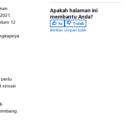
anan
Apakah halaman ini
 2021.
membantu Anda?
elum 12
Ya
Tidak
Berikan umpan balik
engkapnya
 perlu
 sesuai
v6
yeimbang