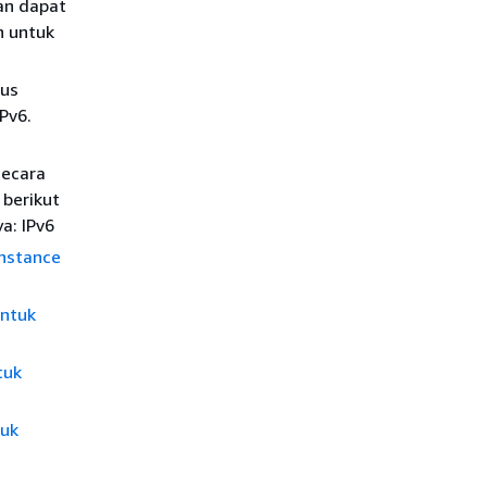
an dapat
n untuk
rus
Pv6.
secara
 berikut
a: IPv6
instance
untuk
tuk
tuk