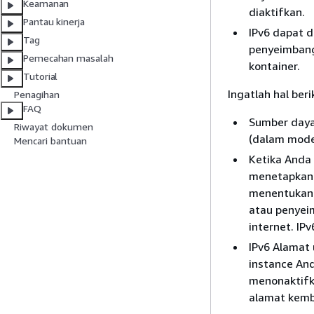
Keamanan
diaktifkan.
Pantau kinerja
IPv6 dapat d
Tag
penyeimbang 
Pemecahan masalah
kontainer.
Tutorial
Ingatlah hal be
Penagihan
FAQ
Sumber daya 
Riwayat dokumen
(dalam mode
Mencari bantuan
Ketika Anda 
menetapkan I
menentukan 
atau penyeim
internet. IPv
IPv6 Alamat
instance And
menonaktifk
alamat kemba