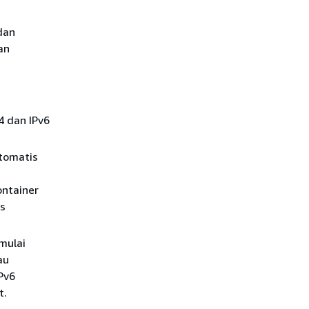
dan
an
4 dan IPv6
otomatis
ontainer
as
mulai
au
Pv6
t.