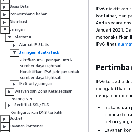
Basis Data
IPv6 diaktifkan 
Penyeimbang beban
kontainer, dan 
Distribusi
Anda secara ops
Jaringan
Januari 2021. D
menonaktifkan IP
Alamat IP
IPv6, lihat
alamat
Alamat IP Statis
Jaringan dual-stack
Aktifkan IPv6 jaringan untuk
Pertimba
sumber daya Lightsail
Nonaktifkan IPv6 jaringan untuk
sumber daya Lightsail
IPv6 tersedia di
IPv6-only jaringan
mengaktifkan at
Wilayah dan Zona Ketersediaan
dengan pedoman
Peering VPC
Sertifikat SSL/TLS
Instans dan
Konfigurasikan DNS terbalik
dinonaktifk
Bucket
beban yang 
Layanan kontainer
Layanan kon