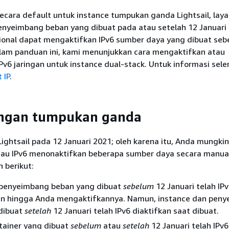
secara default untuk instance tumpukan ganda Lightsail, lay
penyeimbang beban yang dibuat pada atau setelah 12 Januari
ional dapat mengaktifkan IPv6 sumber daya yang dibuat seb
alam panduan ini, kami menunjukkan cara mengaktifkan atau
v6 jaringan untuk instance dual-stack. Untuk informasi sel
 IP
.
ngan tumpukan ganda
 Lightsail pada 12 Januari 2021; oleh karena itu, Anda mungkin
au IPv6 menonaktifkan beberapa sumber daya secara manual
 berikut:
 penyeimbang beban yang dibuat
sebelum
12 Januari telah IP
an hingga Anda mengaktifkannya. Namun, instance dan pen
dibuat
setelah
12 Januari telah IPv6 diaktifkan saat dibuat.
tainer yang dibuat
sebelum
atau
setelah
12 Januari telah IPv6