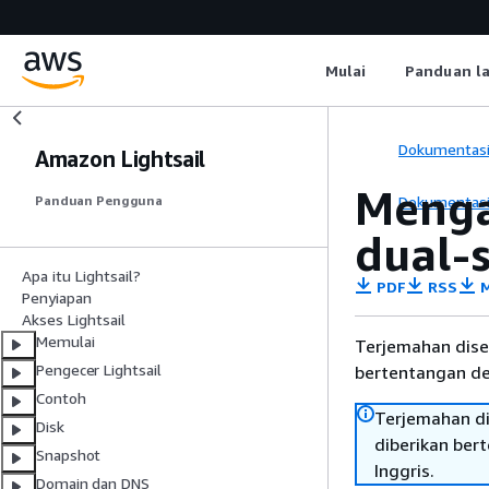
Mulai
Panduan l
Dokumentas
Amazon Lightsail
Menga
Dokumentas
Panduan Pengguna
dual-
Apa itu Lightsail?
PDF
RSS
M
Penyiapan
Akses Lightsail
Memulai
Terjemahan dise
Pengecer Lightsail
bertentangan den
Contoh
Terjemahan di
Disk
diberikan ber
Snapshot
Inggris.
Domain dan DNS