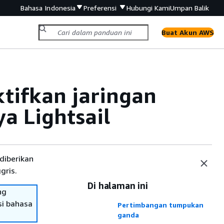
Bahasa Indonesia
Preferensi
Hubungi Kami
Umpan Balik
Buat Akun AWS
tifkan jaringan
a Lightsail
diberikan
gris.
Di halaman ini
ng
si bahasa
Pertimbangan tumpukan
ganda