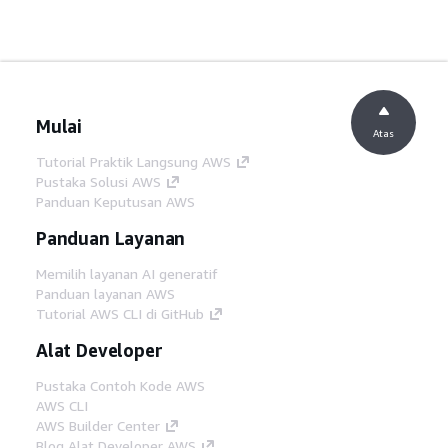
Mulai
Atas
Tutorial Praktik Langsung AWS
Pustaka Solusi AWS
Panduan Keputusan AWS
Panduan Layanan
Memilih layanan AI generatif
Panduan layanan AWS
Tutorial AWS CLI di GitHub
Alat Developer
Pustaka Contoh Kode AWS
AWS CLI
AWS Builder Center
Blog Alat Developer AWS