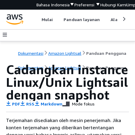
Bahasa Indonesia
Preferensi
Hubungi Kami
Ump
Mulai
Panduan layanan
Alat devel
Dokumentasi
Amazon Lightsail
Panduan Pengguna
Cadangkan instance
Dokumentasi
Amazon Lightsail
Panduan Pengguna
Linux/Unix Lightsail
dengan snapshot
PDF
RSS
Markdown
Mode fokus
Terjemahan disediakan oleh mesin penerjemah. Jika
konten terjemahan yang diberikan bertentangan
dengan versi bahasa Inggris aslinya, utamakan versi