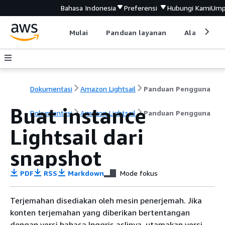
Bahasa Indonesia
Preferensi
Hubungi Kami
Ump
Mulai
Panduan layanan
Alat devel
Dokumentasi
Amazon Lightsail
Panduan Pengguna
Buat instance
Dokumentasi
Amazon Lightsail
Panduan Pengguna
Lightsail dari
snapshot
PDF
RSS
Markdown
Mode fokus
Terjemahan disediakan oleh mesin penerjemah. Jika
konten terjemahan yang diberikan bertentangan
dengan versi bahasa Inggris aslinya, utamakan versi