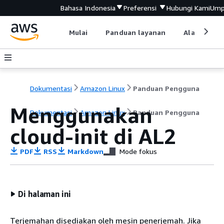
Bahasa Indonesia
Preferensi
Hubungi Kami
Ump
Mulai
Panduan layanan
Alat devel
Dokumentasi
Amazon Linux
Panduan Pengguna
Menggunakan
Dokumentasi
Amazon Linux
Panduan Pengguna
cloud-init di AL2
PDF
RSS
Markdown
Mode fokus
Di halaman ini
Terjemahan disediakan oleh mesin penerjemah. Jika