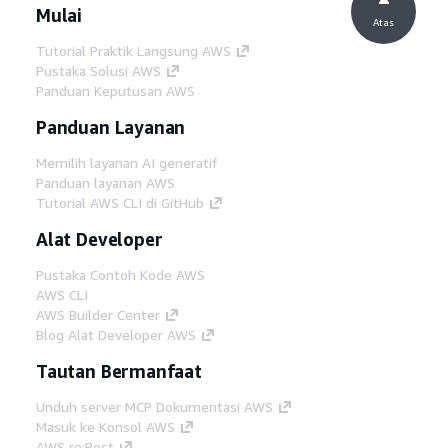
Mulai
Atas
Tutorial Praktik Langsung AWS
Pustaka Solusi AWS
Panduan Keputusan AWS
Panduan Layanan
Memilih layanan AI generatif
Panduan layanan AWS
Tutorial AWS CLI di GitHub
Alat Developer
Pustaka Contoh Kode AWS
AWS CLI
AWS Builder Center
Blog Alat Developer AWS
Tautan Bermanfaat
Unduh server MCP Dokumentasi AWS
Masuk ke Konsol AWS
AWS re:Post