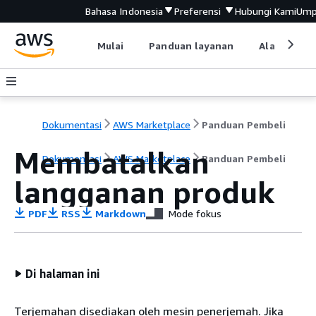
Bahasa Indonesia
Preferensi
Hubungi Kami
Ump
Mulai
Panduan layanan
Alat devel
Dokumentasi
AWS Marketplace
Panduan Pembeli
Membatalkan
Dokumentasi
AWS Marketplace
Panduan Pembeli
langganan produk
PDF
RSS
Markdown
Mode fokus
Di halaman ini
Terjemahan disediakan oleh mesin penerjemah. Jika