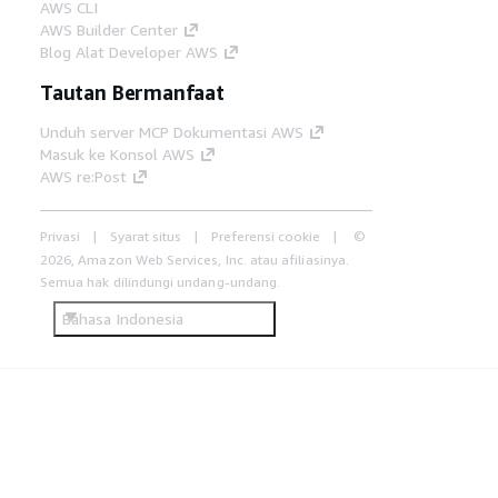
AWS CLI
AWS Builder Center
Blog Alat Developer AWS
Tautan Bermanfaat
Unduh server MCP Dokumentasi AWS
Masuk ke Konsol AWS
AWS re:Post
Privasi
Syarat situs
Preferensi cookie
©
2026, Amazon Web Services, Inc. atau afiliasinya.
Semua hak dilindungi undang-undang.
Bahasa Indonesia