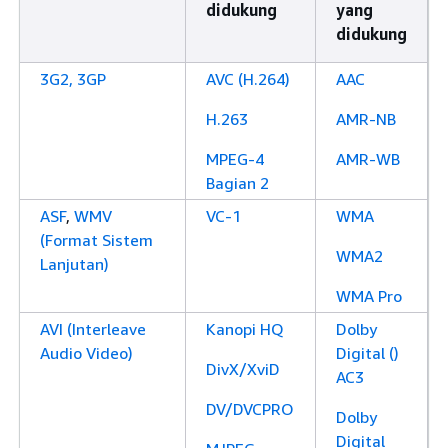
didukung
yang
didukung
3G2, 3GP
AVC (H.264)
AAC
H.263
AMR-NB
MPEG-4
AMR-WB
Bagian 2
ASF
,
WMV
VC-1
WMA
(Format Sistem
WMA2
Lanjutan)
WMA Pro
AVI (Interleave
Kanopi HQ
Dolby
Audio Video)
Digital ()
DivX/XviD
AC3
DV/DVCPRO
Dolby
Digital