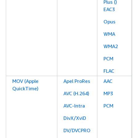
Plus ()
EAC3
Opus
WMA
WMA2
PCM
FLAC
MOV (Apple
Apel ProRes
AAC
QuickTime)
AVC (H.264)
MP3
AVC-Intra
PCM
DivX/XviD
DV/DVCPRO