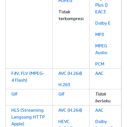
MJPEG
Plus ()
Tidak
EAC3
terkompresi
Dolby E
MP3
MPEG
Audio
PCM
F4V, FLV
(MPEG-
AVC (H.264)
AAC
4 Flash)
H.263
GIF
GIF
Tidak
berlaku
HLS (Streaming
AVC (H.264)
AAC
Langsung HTTP
HEVC
Dolby
Apple)