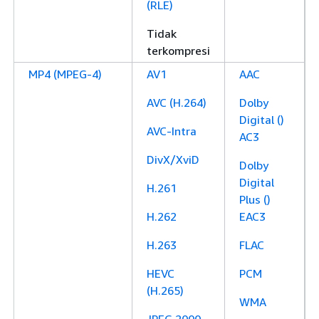
(RLE)
Tidak
terkompresi
MP4 (MPEG-4)
AV1
AAC
AVC (H.264)
Dolby
Digital ()
AVC-Intra
AC3
DivX/XviD
Dolby
Digital
H.261
Plus ()
H.262
EAC3
H.263
FLAC
HEVC
PCM
(H.265)
WMA