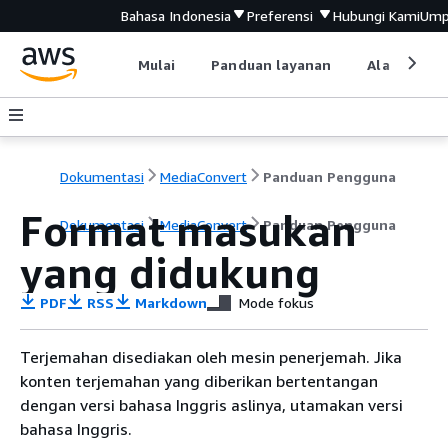
Bahasa Indonesia
Preferensi
Hubungi Kami
Ump
Mulai
Panduan layanan
Alat devel
Dokumentasi
MediaConvert
Panduan Pengguna
Format masukan
Dokumentasi
MediaConvert
Panduan Pengguna
yang didukung
PDF
RSS
Markdown
Mode fokus
Terjemahan disediakan oleh mesin penerjemah. Jika
konten terjemahan yang diberikan bertentangan
dengan versi bahasa Inggris aslinya, utamakan versi
bahasa Inggris.