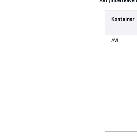
AVI (Interleave
Kontainer
AVI