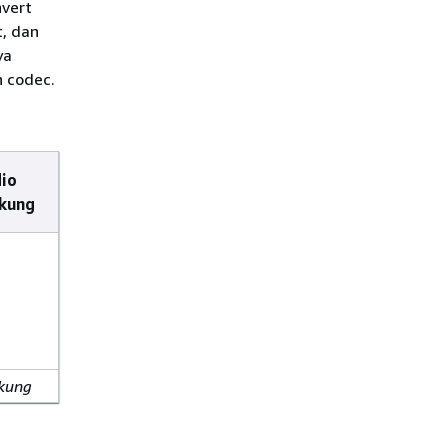
nvert
, dan
ya
n codec.
io
ukung
ukung