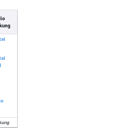
io
ukung
tal
tal
)
io
ukung