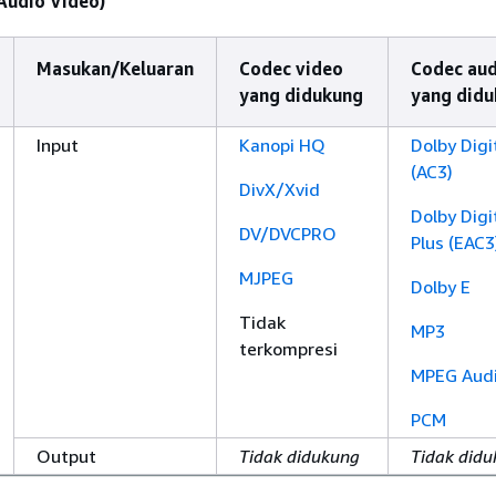
 Audio Video)
Masukan/Keluaran
Codec video
Codec aud
yang didukung
yang did
Input
Kanopi HQ
Dolby Digi
(AC3)
DivX/Xvid
Dolby Digi
DV/DVCPRO
Plus (EAC3
MJPEG
Dolby E
Tidak
MP3
terkompresi
MPEG Aud
PCM
Output
Tidak didukung
Tidak did