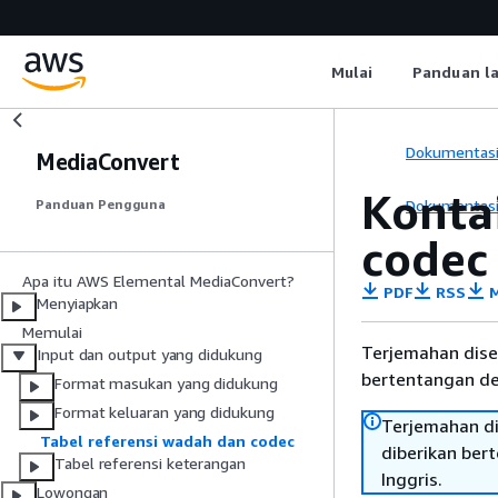
Mulai
Panduan l
Dokumentas
MediaConvert
Konta
Dokumentas
Panduan Pengguna
codec
Apa itu AWS Elemental MediaConvert?
PDF
RSS
M
Menyiapkan
Memulai
Terjemahan dise
Input dan output yang didukung
bertentangan den
Format masukan yang didukung
Format keluaran yang didukung
Terjemahan di
Tabel referensi wadah dan codec
diberikan ber
Tabel referensi keterangan
Inggris.
Lowongan