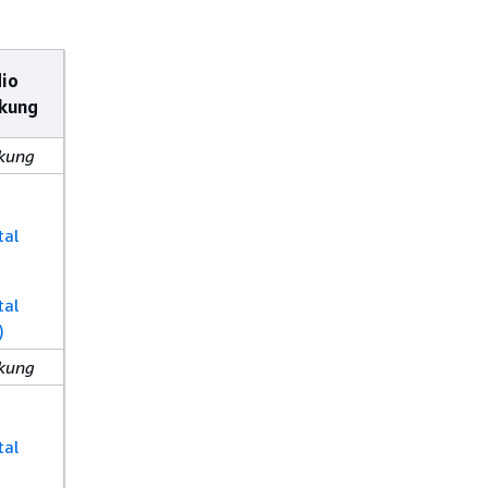
io
ukung
ukung
tal
tal
)
ukung
tal