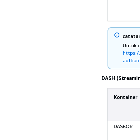
catata
Untuk r
https:
authori
DASH (Streamin
Kontainer
DASBOR