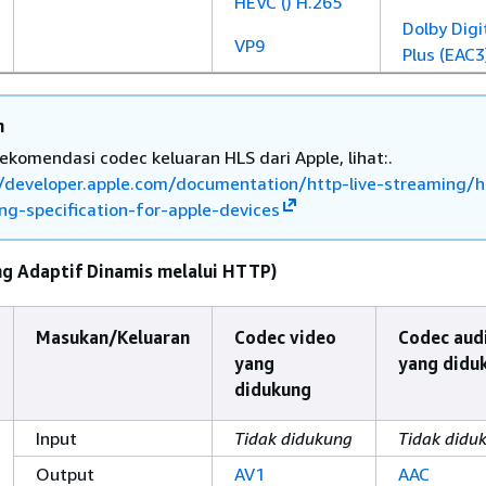
HEVC () H.265
Dolby Digi
VP9
Plus (EAC3
n
ekomendasi codec keluaran HLS dari Apple, lihat:.
//developer.apple.com/documentation/http-live-streaming/h
ng-specification-for-apple-devices
g Adaptif Dinamis melalui HTTP)
Masukan/Keluaran
Codec video
Codec aud
yang
yang didu
didukung
Input
Tidak didukung
Tidak didu
Output
AV1
AAC