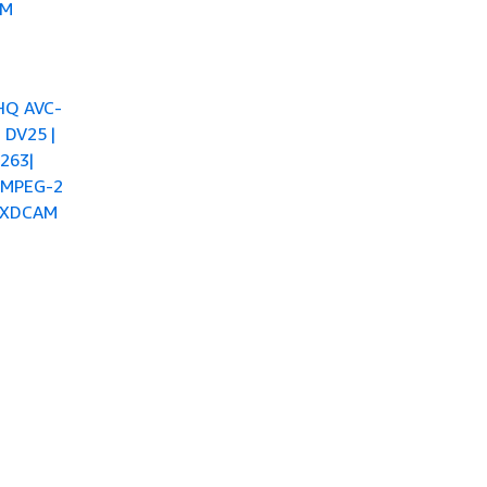
4M
 HQ AVC-
| DV25 |
.263|
1 MPEG-2
y XDCAM