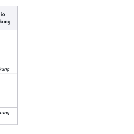
io
ukung
ukung
ukung