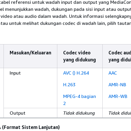
i tabel referensi untuk wadah input dan output yang MediaCo
l menunjukkan wadah, dukungan pada sisi input atau output
video atau audio dalam wadah. Untuk informasi selengkapn
tau untuk melihat dukungan codec di wadah lain, pilih tauta
Masukan/Keluaran
Codec video
Codec aud
yang didukung
yang did
Input
AVC () H.264
AAC
H.263
AMR-NB
MPEG-4 bagian
AMR-WB
2
Output
Tidak didukung
Tidak did
(Format Sistem Lanjutan)