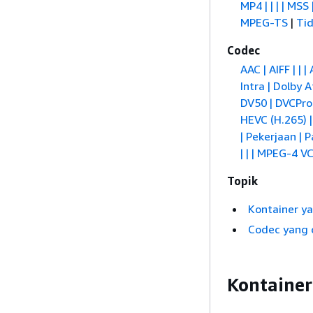
MP4 | | | | M
MPEG-TS
|
Ti
Codec
AAC
| AIFF | 
Intra | Dolby A
DV50 | DVCPro
HEVC (H.265) 
| Pekerjaan |
| | | MPEG-4 V
Topik
Kontainer y
Codec yang 
Kontaine