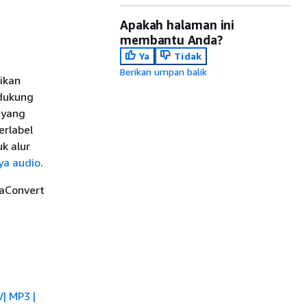
Apakah halaman ini
membantu Anda?
Ya
Tidak
Berikan umpan balik
ikan
idukung
 yang
erlabel
k alur
ya audio
.
iaConvert
V| MP3 |