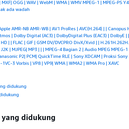
SS | MXF| OGG | WAV | WebM | WMA | WMV MPEG-1 | MPEG-PS Y
dak ada wadah
| | Apple AMR-NB AMR-WB | AV1 ProRes | AVC(H.264) | | Canopus
tmos | Dolby Digital (AC3) | DolbyDigital Plus (EAC3) | DolbyE | 
 HD | | FLAC | GIF | GSM DV/DVCPRO DivX/Xvid
| | H.261H.262H
| J2K | MJPEG| MP3 | | | MPEG-4 Bagian 2 | Audio MPEG MPEG-
 Panasonic P2| PCM| QuickTime RLE | Sony XDCAM | Proksi Son
C-1VC-3
Vorbis
| VP8 | VP9| WMA | WMA2 | WMA Pro | XAVC
ang didukung
didukung
r yang didukung