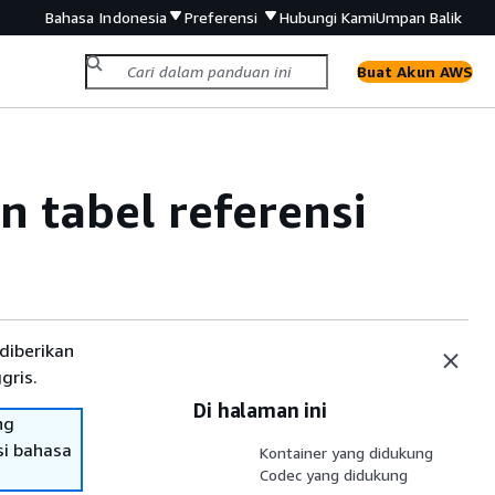
Bahasa Indonesia
Preferensi
Hubungi Kami
Umpan Balik
Buat Akun AWS
 tabel referensi
diberikan
gris.
Di halaman ini
ng
si bahasa
Kontainer yang didukung
Codec yang didukung