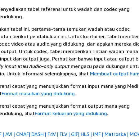
menyediakan tabel referensi untuk wadah dan codec yang
endukung.
an tabel ini, pertama-tama temukan wadah atau codec
tan berikut pendahuluan ini. Untuk kontainer, tabel member
codec video atau audio yang didukung, dan apakah mereka d
u output. Untuk codec, tabel memberikan rincian wadah mana
input dan output juga. Perhatikan bahwa input atau output b
y input
atau
Audio-only output
mengacu pada dukungan untu
io. Untuk informasi selengkapnya, lihat
Membuat output han
erensi cepat yang menunjukkan format input mana yang Med
t
Format masukan yang didukung
.
erensi cepat yang menunjukkan format output mana yang
ndukung, lihat
Format keluaran yang didukung
.
F | AVI | CMAF| DASH | F4V | FLV | GIF| HLS | IMF | Matroska | MO