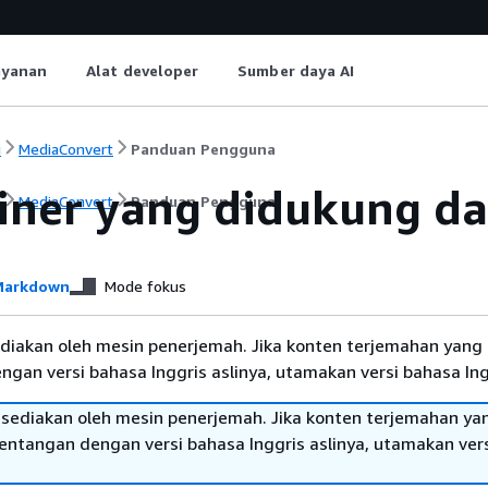
ayanan
Alat developer
Sumber daya AI
i
MediaConvert
Panduan Pengguna
iner yang didukung dan
i
MediaConvert
Panduan Pengguna
arkdown
Mode fokus
diakan oleh mesin penerjemah. Jika konten terjemahan yang 
gan versi bahasa Inggris aslinya, utamakan versi bahasa Ing
sediakan oleh mesin penerjemah. Jika konten terjemahan ya
tentangan dengan versi bahasa Inggris aslinya, utamakan ver