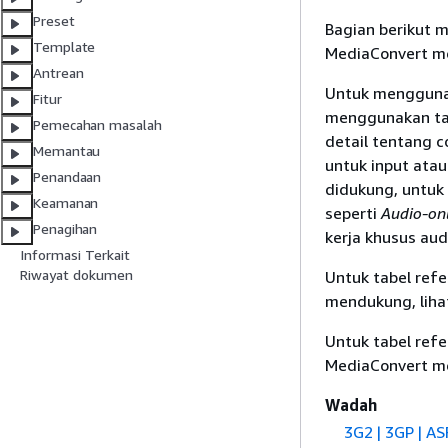
Preset
Bagian berikut 
Template
MediaConvert m
Antrean
Untuk menggunak
Fitur
menggunakan tau
Pemecahan masalah
detail tentang 
Memantau
untuk input ata
Penandaan
didukung, untuk 
Keamanan
seperti
Audio-onl
Penagihan
kerja khusus aud
Informasi Terkait
Riwayat dokumen
Untuk tabel ref
mendukung, liha
Untuk tabel ref
MediaConvert me
Wadah
3G2
| 3GP | AS