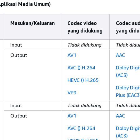
plikasi Media Umum)
Masukan/Keluaran
Codec video
Codec aud
yang didukung
yang did
Input
Tidak didukung
Tidak did
Output
AV1
AAC
AVC () H.264
Dolby Digi
(AC3)
HEVC () H.265
Dolby Digi
VP9
Plus (EAC3
Input
Tidak didukung
Tidak did
Output
AV1
AAC
AVC () H.264
Dolby Digi
(AC3)