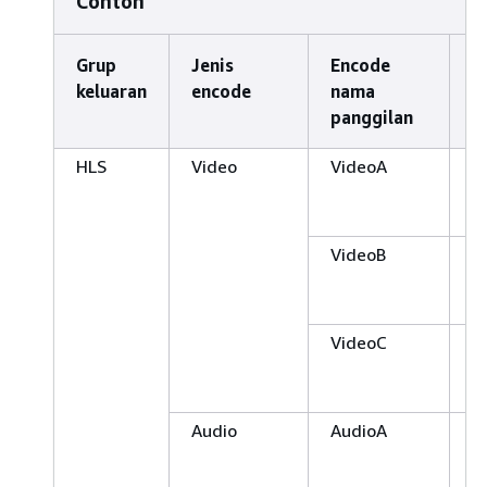
Contoh
Grup
Jenis
Encode
K
keluaran
encode
nama
e
panggilan
HLS
Video
VideoA
A
1
5
VideoB
A
1
M
VideoC
A
3
7
Audio
AudioA
A
d
b