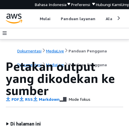
Bahasa Indonesia
Preferensi
Hubungi Kami
Ump
Mulai
Panduan layanan
Alat devel
Dokumentasi
MediaLive
Panduan Pengguna
Petakan output
Dokumentasi
MediaLive
Panduan Pengguna
yang dikodekan ke
sumber
PDF
RSS
Markdown
Mode fokus
Di halaman ini