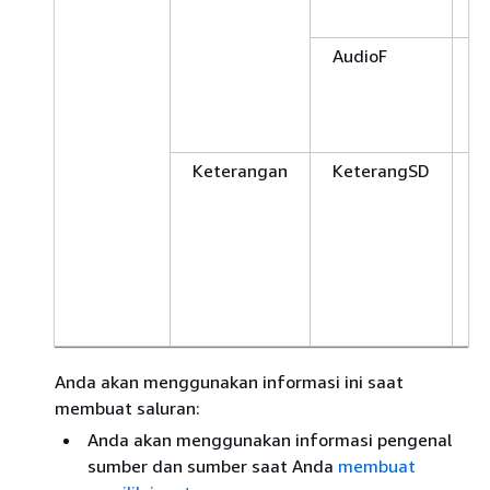
P
AudioF
D
2
b
I
Keterangan
KeterangSD
D
(
d
d
T
d
b
Anda akan menggunakan informasi ini saat
membuat saluran:
Anda akan menggunakan informasi pengenal
sumber dan sumber saat Anda
membuat