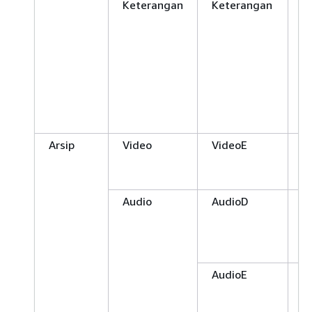
Keterangan
Keterangan
R
C
(
d
t
d
b
S
Arsip
Video
VideoE
A
1
5
Audio
AudioD
D
2
b
S
AudioE
D
2
b