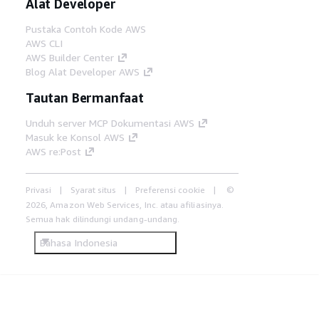
Alat Developer
Pustaka Contoh Kode AWS
AWS CLI
AWS Builder Center
Blog Alat Developer AWS
Tautan Bermanfaat
Unduh server MCP Dokumentasi AWS
Masuk ke Konsol AWS
AWS re:Post
Privasi
Syarat situs
Preferensi cookie
©
2026, Amazon Web Services, Inc. atau afiliasinya.
Semua hak dilindungi undang-undang.
Bahasa Indonesia