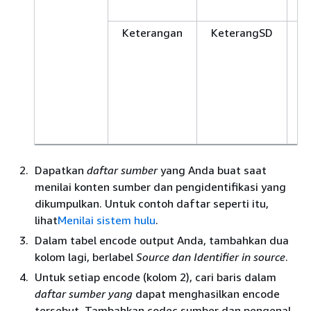
I
Keterangan
KeterangSD
D
(
d
d
T
d
b
Dapatkan
daftar sumber
yang Anda buat saat
menilai konten sumber dan pengidentifikasi yang
dikumpulkan. Untuk contoh daftar seperti itu,
lihat
Menilai sistem hulu
.
Dalam tabel encode output Anda, tambahkan dua
kolom lagi, berlabel
Source dan
Identifier
in source
.
Untuk setiap encode (kolom 2), cari baris dalam
daftar sumber yang
dapat menghasilkan encode
tersebut. Tambahkan codec sumber dan pengenal