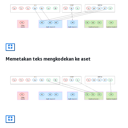
Memetakan teks mengkodekan ke aset