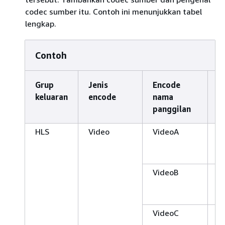
codec sumber itu. Contoh ini menunjukkan tabel
lengkap.
Contoh
Grup
Jenis
Encode
K
keluaran
encode
nama
e
panggilan
HLS
Video
VideoA
A
1
5
VideoB
A
1
M
VideoC
A