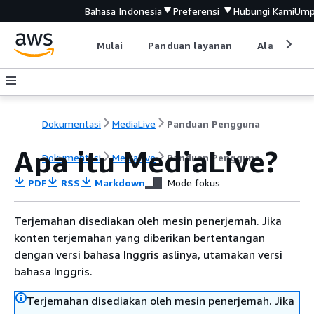
Bahasa Indonesia
Preferensi
Hubungi Kami
Ump
Mulai
Panduan layanan
Alat devel
Dokumentasi
MediaLive
Panduan Pengguna
Apa itu MediaLive?
Dokumentasi
MediaLive
Panduan Pengguna
PDF
RSS
Markdown
Mode fokus
Terjemahan disediakan oleh mesin penerjemah. Jika
konten terjemahan yang diberikan bertentangan
dengan versi bahasa Inggris aslinya, utamakan versi
bahasa Inggris.
Terjemahan disediakan oleh mesin penerjemah. Jika