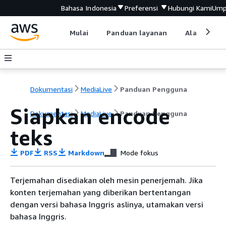
Bahasa Indonesia
Preferensi
Hubungi Kami
Ump
Mulai
Panduan layanan
Alat devel
Dokumentasi
MediaLive
Panduan Pengguna
Siapkan encode
Dokumentasi
MediaLive
Panduan Pengguna
teks
PDF
RSS
Markdown
Mode fokus
Terjemahan disediakan oleh mesin penerjemah. Jika
konten terjemahan yang diberikan bertentangan
dengan versi bahasa Inggris aslinya, utamakan versi
bahasa Inggris.