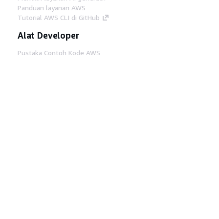
Panduan layanan AWS
Tutorial AWS CLI di GitHub
Alat Developer
Pustaka Contoh Kode AWS
AWS CLI
AWS Builder Center
Blog Alat Developer AWS
Tautan Bermanfaat
Unduh server MCP Dokumentasi AWS
Masuk ke Konsol AWS
AWS re:Post
Privasi
Syarat situs
Preferensi cookie
©
2026, Amazon Web Services, Inc. atau afiliasinya.
Semua hak dilindungi undang-undang.
Bahasa Indonesia