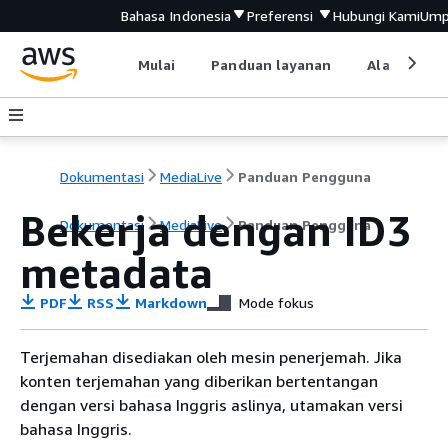
Bahasa Indonesia
Preferensi
Hubungi Kami
Ump
Mulai
Panduan layanan
Alat devel
Dokumentasi
MediaLive
Panduan Pengguna
Bekerja dengan ID3
Dokumentasi
MediaLive
Panduan Pengguna
metadata
PDF
RSS
Markdown
Mode fokus
Terjemahan disediakan oleh mesin penerjemah. Jika
konten terjemahan yang diberikan bertentangan
dengan versi bahasa Inggris aslinya, utamakan versi
bahasa Inggris.