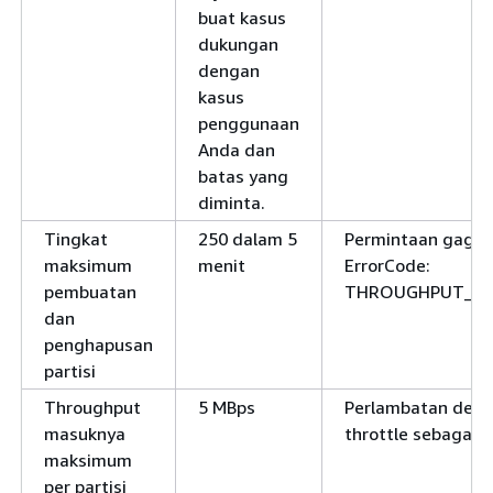
buat kasus
dukungan
dengan
kasus
penggunaan
Anda dan
batas yang
diminta.
Tingkat
250 dalam 5
Permintaan gagal
maksimum
menit
ErrorCode:
pembuatan
THROUGHPUT_Q
dan
penghapusan
partisi
Throughput
5 MBps
Perlambatan deng
masuknya
throttle sebagai 
maksimum
per partisi