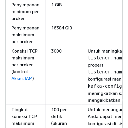
Penyimpanan
1 GiB
minimum per
broker
Penyimpanan
16384 GiB
maksimum
per broker
Koneksi TCP
3000
Untuk meningkatka
maksimum
listener.name.
per broker
properti
(kontrol
listener.name.
Akses IAM
)
konfigurasi meng
kafka-configs.
meningkatkan salah 
mengakibatkan tid
Tingkat
100 per
Untuk menangani p
koneksi TCP
detik
Anda dapat menga
maksimum
(ukuran
konfigurasi di sisi 