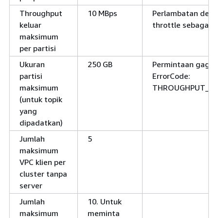
Throughput
10 MBps
Perlambatan deng
keluar
throttle sebagai 
maksimum
per partisi
Ukuran
250 GB
Permintaan gagal
partisi
ErrorCode:
maksimum
THROUGHPUT_Q
(untuk topik
yang
dipadatkan)
Jumlah
5
maksimum
VPC klien per
cluster tanpa
server
Jumlah
10. Untuk
maksimum
meminta