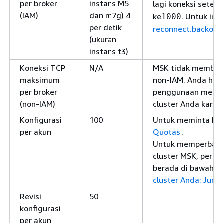
per broker
instans M5
lagi koneksi setela
(IAM)
dan m7g) 4
ke
. Untuk inf
1000
per detik
reconnect.backoff
(ukuran
instans t3)
Koneksi TCP
N/A
MSK tidak memberl
maksimum
non-IAM. Anda har
per broker
penggunaan memor
(non-IAM)
cluster Anda karen
Konfigurasi
100
Untuk meminta kuot
per akun
Quotas
.
Untuk memperbarui 
cluster MSK, perta
berada di bawah ba
cluster Anda: Jumla
Revisi
50
konfigurasi
per akun