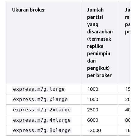
Ukuran broker
Jumlah
Juml
partisi
mak
yang
part
disarankan
per 
(termasuk
replika
pemimpin
dan
pengikut)
per broker
1000
1500
express.m7g.large
1000
2000
express.m7g.xlarge
2500
4000
express.m7g.2xlarge
6000
8000
express.m7g.4xlarge
12000
1600
express.m7g.8xlarge