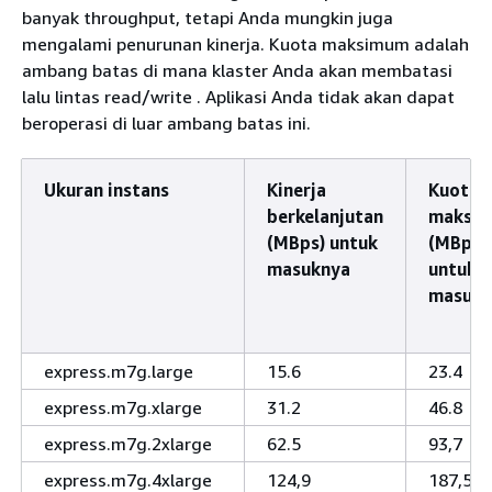
banyak throughput, tetapi Anda mungkin juga
mengalami penurunan kinerja. Kuota maksimum adalah
ambang batas di mana klaster Anda akan membatasi
lalu lintas read/write . Aplikasi Anda tidak akan dapat
beroperasi di luar ambang batas ini.
Ukuran instans
Kinerja
Kuota
berkelanjutan
maksi
(MBps) untuk
(MBps)
masuknya
untuk
masukn
express.m7g.large
15.6
23.4
express.m7g.xlarge
31.2
46.8
express.m7g.2xlarge
62.5
93,7
express.m7g.4xlarge
124,9
187,5