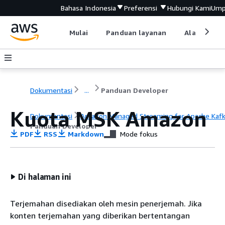
Bahasa Indonesia
Preferensi
Hubungi Kami
Ump
Mulai
Panduan layanan
Alat devel
Dokumentasi
...
Panduan Developer
Kuota MSK Amazon
Dokumentasi
Amazon Managed Streaming for Apache Kaf
Panduan Developer
PDF
RSS
Markdown
Mode fokus
Di halaman ini
Terjemahan disediakan oleh mesin penerjemah. Jika
konten terjemahan yang diberikan bertentangan