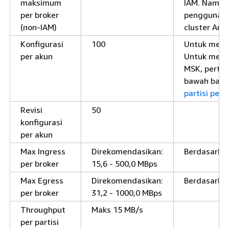
maksimum
IAM. Namun 
per broker
penggunaan
(non-IAM)
cluster And
Konfigurasi
100
Untuk memin
per akun
Untuk mempe
MSK, pertam
bawah batas
partisi per 
Revisi
50
konfigurasi
per akun
Max Ingress
Direkomendasikan:
Berdasarkan
per broker
15,6 - 500,0 MBps
Max Egress
Direkomendasikan:
Berdasarkan
per broker
31,2 - 1000,0 MBps
Throughput
Maks 15 MB/s
per partisi