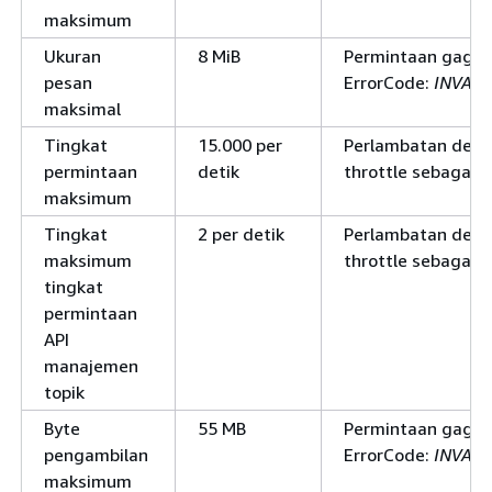
maksimum
Ukuran
8 MiB
Permintaan gagal
pesan
ErrorCode:
INVAL
maksimal
Tingkat
15.000 per
Perlambatan deng
permintaan
detik
throttle sebagai 
maksimum
Tingkat
2 per detik
Perlambatan deng
maksimum
throttle sebagai 
tingkat
permintaan
API
manajemen
topik
Byte
55 MB
Permintaan gagal
pengambilan
ErrorCode:
INVAL
maksimum