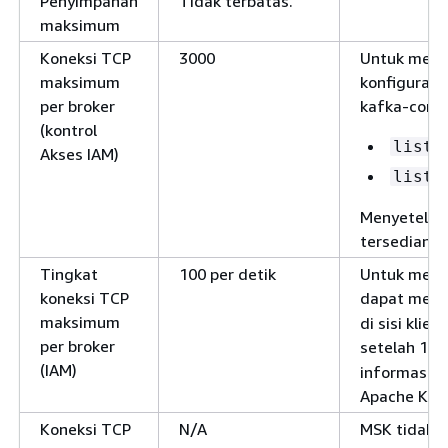
Penyimpanan
Tidak terbatas.
maksimum
Koneksi TCP
3000
Untuk menin
maksimum
konfigurasi
per broker
kafka-confi
(kontrol
liste
Akses IAM)
liste
Menyetel pr
tersedianya 
Tingkat
100 per detik
Untuk menan
koneksi TCP
dapat meng
maksimum
di sisi klie
per broker
setelah 1 de
(IAM)
informasi s
Apache Kaf
Koneksi TCP
N/A
MSK tidak m