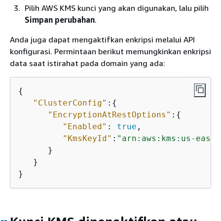
Pilih AWS KMS kunci yang akan digunakan, lalu pilih
Simpan perubahan
.
Anda juga dapat mengaktifkan enkripsi melalui API
konfigurasi. Permintaan berikut memungkinkan enkripsi
data saat istirahat pada domain yang ada:
{
"ClusterConfig"
:
{
"EncryptionAtRestOptions"
:
{
"Enabled"
: 
true
,

"KmsKeyId"
:
"arn:aws:kms:us-east-
      }

   }

}