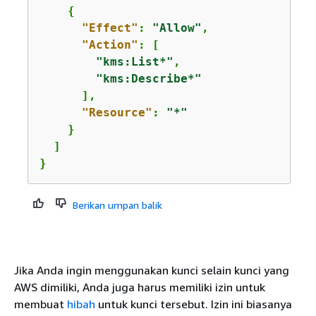
{
"Effect"
: 
"Allow"
,

"Action"
: [

"kms:List*"
,

"kms:Describe*"
      ],

"Resource"
: 
"*"
    }

  ]

}
Berikan umpan balik
Jika Anda ingin menggunakan kunci selain kunci yang
AWS dimiliki, Anda juga harus memiliki izin untuk
membuat
hibah
untuk kunci tersebut. Izin ini biasanya