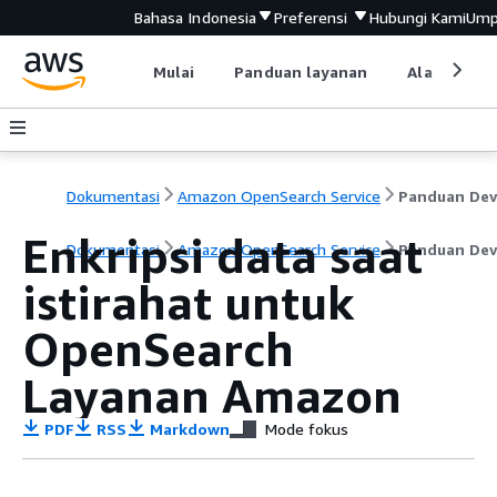
Bahasa Indonesia
Preferensi
Hubungi Kami
Ump
Mulai
Panduan layanan
Alat devel
Dokumentasi
Amazon OpenSearch Service
Enkripsi data saat
Dokumentasi
Amazon OpenSearch Service
Panduan Dev
istirahat untuk
OpenSearch
Layanan Amazon
PDF
RSS
Markdown
Mode fokus