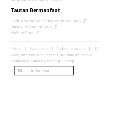
Tautan Bermanfaat
Unduh server MCP Dokumentasi AWS
Masuk ke Konsol AWS
AWS re:Post
Privasi
Syarat situs
Preferensi cookie
©
2026, Amazon Web Services, Inc. atau afiliasinya.
Semua hak dilindungi undang-undang.
Bahasa Indonesia