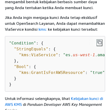
mengambil bentuk kebijakan berbasis sumber daya
yang Anda tentukan ketika Anda membuat kunci.
Jika Anda ingin menjaga kunci Anda tetap eksklusif
untuk OpenSearch Layanan, Anda dapat menambahkan
ViaService kondisi
kms:
ke kebijakan kunci tersebut:
"Condition"
: 
{
"StringEquals"
: 
{
"kms:ViaService"
: 
"es.
us-west-1
.amazo
  },

"Bool"
: 
{
"kms:GrantIsForAWSResource"
: 
"true"
  }

}
Untuk informasi selengkapnya, lihat
Kebijakan kunci di
AWS KMS
di
Panduan Developer AWS Key Management