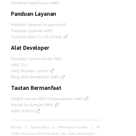
Panduan Keputusan AWS
Panduan Layanan
Memilih layanan AI generatif
Panduan layanan AWS
Tutorial AWS CLI di GitHub
Alat Developer
Pustaka Contoh Kode AWS
AWS CLI
AWS Builder Center
Blog Alat Developer AWS
Tautan Bermanfaat
Unduh server MCP Dokumentasi AWS
Masuk ke Konsol AWS
AWS re:Post
Privasi
Syarat situs
Preferensi cookie
©
2026, Amazon Web Services, Inc. atau afiliasinya.