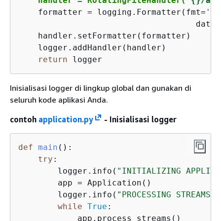
handler = RotatingFileHandler(
"
{
}/app
    formatter = logging.Formatter(fmt=
'%(
                                    datef
    handler.setFormatter(formatter)

    logger.addHandler(handler)

return
 logger
Inisialisasi logger di lingkup global dan gunakan di
seluruh kode aplikasi Anda.
contoh
application.py
- Inisialisasi logger
def
main
():
try
:

        logger.info(
"INITIALIZING APPLICA
        app = Application()

        logger.info(
"PROCESSING STREAMS"
)

while
True
:

            app.process_streams()
