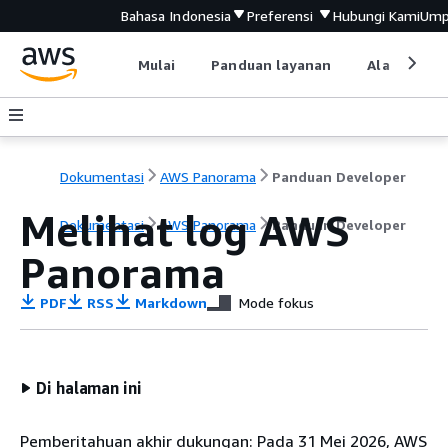
Bahasa Indonesia
Preferensi
Hubungi Kami
Ump
Mulai
Panduan layanan
Alat devel
Dokumentasi
AWS Panorama
Panduan Developer
Melihat log AWS
Dokumentasi
AWS Panorama
Panduan Developer
Panorama
PDF
RSS
Markdown
Mode fokus
Di halaman ini
Pemberitahuan akhir dukungan: Pada 31 Mei 2026, AWS