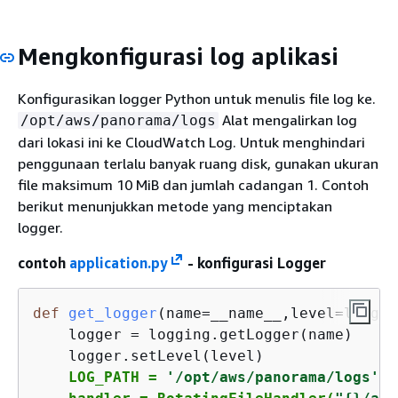
Mengkonfigurasi log aplikasi
Konfigurasikan logger Python untuk menulis file log ke.
Alat mengalirkan log
/opt/aws/panorama/logs
dari lokasi ini ke CloudWatch Log. Untuk menghindari
penggunaan terlalu banyak ruang disk, gunakan ukuran
file maksimum 10 MiB dan jumlah cadangan 1. Contoh
berikut menunjukkan metode yang menciptakan
logger.
contoh
application.py
- konfigurasi Logger
def
get_logger
(
name=__name__,level=loggin
    logger = logging.getLogger(name)

    logger.setLevel(level)

LOG_PATH = 
'/opt/aws/panorama/logs'