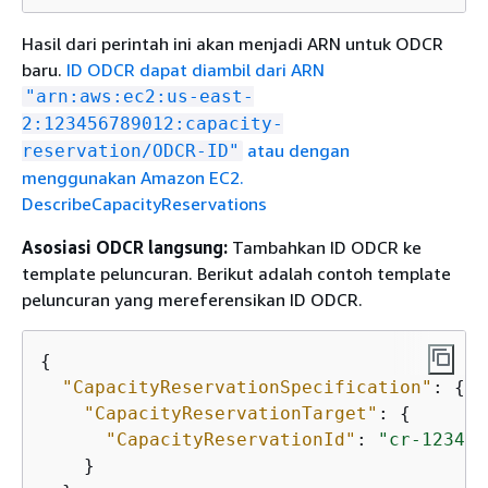
Hasil dari perintah ini akan menjadi ARN untuk ODCR
baru.
ID ODCR dapat diambil dari ARN
"arn:aws:ec2:us-east-
2:123456789012:capacity-
atau dengan
reservation/ODCR-ID"
menggunakan Amazon EC2.
DescribeCapacityReservations
Asosiasi ODCR langsung:
Tambahkan ID ODCR ke
template peluncuran. Berikut adalah contoh template
peluncuran yang mereferensikan ID ODCR.
{
"CapacityReservationSpecification"
: 
{
"CapacityReservationTarget"
: 
{
"CapacityReservationId"
: 
"cr-123456
    }
