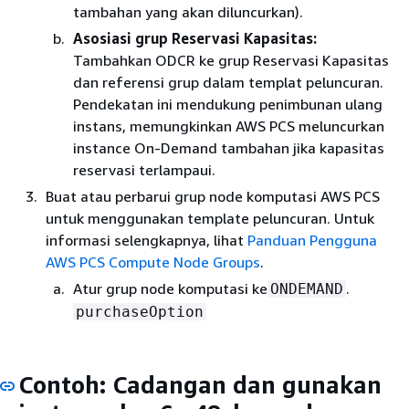
tambahan yang akan diluncurkan).
Asosiasi grup Reservasi Kapasitas:
Tambahkan ODCR ke grup Reservasi Kapasitas
dan referensi grup dalam templat peluncuran.
Pendekatan ini mendukung penimbunan ulang
instans, memungkinkan AWS PCS meluncurkan
instance On-Demand tambahan jika kapasitas
reservasi terlampaui.
Buat atau perbarui grup node komputasi AWS PCS
untuk menggunakan template peluncuran. Untuk
informasi selengkapnya, lihat
Panduan Pengguna
AWS PCS Compute Node Groups
.
Atur grup node komputasi ke
.
ONDEMAND
purchaseOption
Contoh: Cadangan dan gunakan