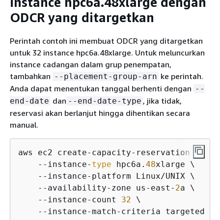
instance hpc6a.48xlarge dengan
ODCR yang ditargetkan
Perintah contoh ini membuat ODCR yang ditargetkan
untuk 32 instance hpc6a.48xlarge. Untuk meluncurkan
instance cadangan dalam grup penempatan,
tambahkan
ke perintah.
--placement-group-arn
Anda dapat menentukan tanggal berhenti dengan
--
dan
, jika tidak,
end-date
--end-date-type
reservasi akan berlanjut hingga dihentikan secara
manual.
aws ec2 create-capacity-reservation \

    --instance-
type
 hpc6a.
48
xlarge \

    --instance-platform Linux/UNIX \

    --availability-zone us-east-
2
a \

    --instance-count 
32
 \

    --instance-match-criteria targeted