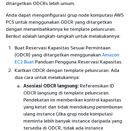
ditargetkan ODCRs lebih umum.
Anda dapat mengonfigurasi grup node komputasi AWS
PCS untuk menggunakan ODCR yang ditargetkan
dengan menambahkannya ke template peluncuran.
Berikut adalah langkah-langkah untuk melakukannya:
Buat Reservasi Kapasitas Sesuai Permintaan
(ODCR) yang ditargetkan menggunakan
Amazon
EC2 Buat
Panduan Pengguna Reservasi Kapasitas.
Kaitkan ODCR dengan template peluncuran. Ada
dua cara untuk melakukannya:
Asosiasi ODCR langsung:
Referensikan ID
ODCR langsung di template peluncuran.
Pendekatan ini memberikan kontrol kapasitas
yang ketat dan tidak mendukung penimbunan
ulang instance (Jika grup node komputasi
meminta lebih banyak instance daripada yang
tersedia di ODCR, tidak ada instance