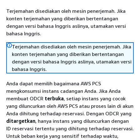
Terjemahan disediakan oleh mesin penerjemah. Jika
konten terjemahan yang diberikan bertentangan
dengan versi bahasa Inggris aslinya, utamakan versi
bahasa Inggris.
Terjemahan disediakan oleh mesin penerjemah. Jika
konten terjemahan yang diberikan bertentangan
dengan versi bahasa Inggris aslinya, utamakan versi
bahasa Inggris.
Anda dapat memilih bagaimana AWS PCS
mengkonsumsi instans cadangan Anda. Jika Anda
membuat ODCR
terbuka
, setiap instans yang cocok
yang diluncurkan oleh AWS PCS atau proses lain di akun
Anda dihitung terhadap reservasi. Dengan ODCR yang
ditargetkan
, hanya instans yang diluncurkan dengan
ID reservasi tertentu yang dihitung terhadap reservasi.
Untuk beban kerja yang sensitif terhadap waktu,