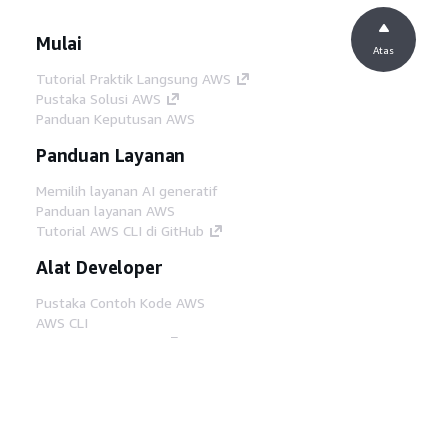
Mulai
Atas
Tutorial Praktik Langsung AWS
Pustaka Solusi AWS
Panduan Keputusan AWS
Panduan Layanan
Memilih layanan AI generatif
Panduan layanan AWS
Tutorial AWS CLI di GitHub
Alat Developer
Pustaka Contoh Kode AWS
AWS CLI
AWS Builder Center
Blog Alat Developer AWS
Tautan Bermanfaat
Unduh server MCP Dokumentasi AWS