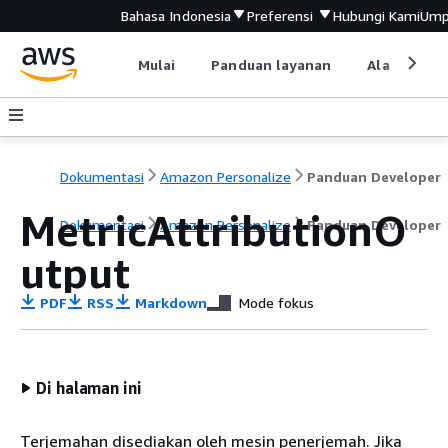
Bahasa Indonesia
Preferensi
Hubungi Kami
Ump
Mulai
Panduan layanan
Alat devel
Dokumentasi
Amazon Personalize
Panduan Developer
MetricAttributionO
Dokumentasi
Amazon Personalize
Panduan Developer
utput
PDF
RSS
Markdown
Mode fokus
Di halaman ini
Terjemahan disediakan oleh mesin penerjemah. Jika