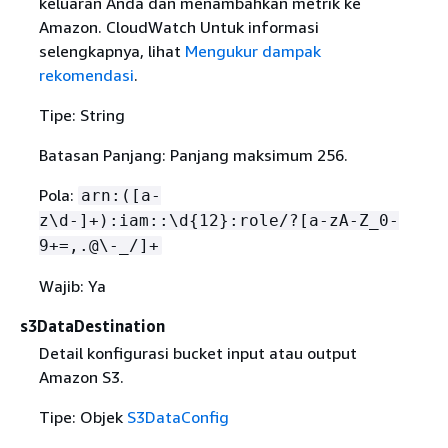
keluaran Anda dan menambahkan metrik ke
Amazon. CloudWatch Untuk informasi
selengkapnya, lihat
Mengukur dampak
rekomendasi
.
Tipe: String
Batasan Panjang: Panjang maksimum 256.
Pola:
arn:([a-
z\d-]+):iam::\d
{
12}:role/?[a-zA-Z_0-
9+=,.@\-_/]+
Wajib: Ya
s3DataDestination
Detail konfigurasi bucket input atau output
Amazon S3.
Tipe: Objek
S3DataConfig