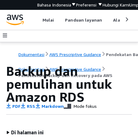
Bahasa Indonesia
Preferensi
Hubungi Kami
Ump
Mulai
Panduan layanan
Alat devel
Dokumentasi
AWS Prescriptive Guidance
Backup dan
Dokumentasi
AWS Prescriptive Guidance
Pendekatan Backup dan Recovery pada AWS
pemulihan untuk
Amazon RDS
PDF
RSS
Markdown
Mode fokus
Di halaman ini