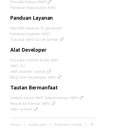
Pustaka Solusi AWS
Panduan Keputusan AWS
Panduan Layanan
Memilih layanan AI generatif
Panduan layanan AWS
Tutorial AWS CLI di GitHub
Alat Developer
Pustaka Contoh Kode AWS
AWS CLI
AWS Builder Center
Blog Alat Developer AWS
Tautan Bermanfaat
Unduh server MCP Dokumentasi AWS
Masuk ke Konsol AWS
AWS re:Post
Privasi
Syarat situs
Preferensi cookie
©