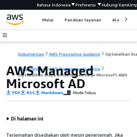
Bahasa Indonesia
Preferensi
Hubungi Kami
Ump
Mulai
Panduan layanan
Alat devel
Dokumentasi
AWS Prescriptive Guidance
AWS Managed
Dokumentasi
AWS Prescriptive Guidance
Optimalkan biaya untuk beban kerja Microsoft AWS
Microsoft AD
PDF
RSS
Markdown
Mode fokus
Di halaman ini
Terjemahan disediakan oleh mesin penerjemah. Jika