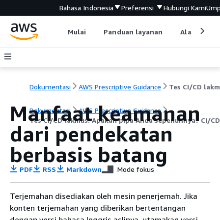
Bahasa Indonesia
Preferensi
Hubungi Kami
Ump
Mulai
Panduan layanan
Alat devel
Dokumentasi
AWS Prescriptive Guidance
Manfaat keamanan
Dokumentasi
AWS Prescriptive Guidance
Tes CI/CD lakmus: Apakah pipa Anda sepenuhnya? CI/CD
dari pendekatan
berbasis batang
PDF
RSS
Markdown
Mode fokus
Terjemahan disediakan oleh mesin penerjemah. Jika
konten terjemahan yang diberikan bertentangan
dengan versi bahasa Inggris aslinya, utamakan versi