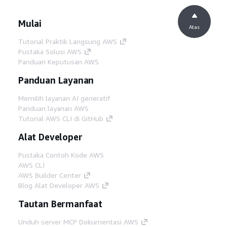
Mulai
Atas
Tutorial Praktik Langsung AWS
Pustaka Solusi AWS
Panduan Keputusan AWS
Panduan Layanan
Memilih layanan AI generatif
Panduan layanan AWS
Tutorial AWS CLI di GitHub
Alat Developer
Pustaka Contoh Kode AWS
AWS CLI
AWS Builder Center
Blog Alat Developer AWS
Tautan Bermanfaat
Unduh server MCP Dokumentasi AWS