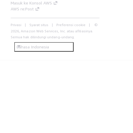
Masuk ke Konsol AWS
AWS re:Post
Privasi
Syarat situs
Preferensi cookie
©
2026, Amazon Web Services, Inc. atau afiliasinya.
Semua hak dilindungi undang-undang.
Bahasa Indonesia