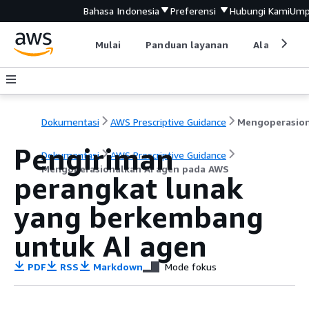
Bahasa Indonesia
Preferensi
Hubungi Kami
Ump
Mulai
Panduan layanan
Alat devel
Dokumentasi
AWS Prescriptive Guidance
Pengiriman
Dokumentasi
AWS Prescriptive Guidance
Mengoperasionalkan AI agen pada AWS
perangkat lunak
yang berkembang
untuk AI agen
PDF
RSS
Markdown
Mode fokus