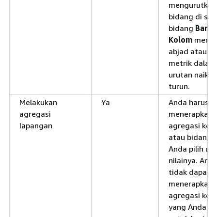
mengurutkan
bidang di su
bidang
Baris
Kolom
menur
abjad atau d
metrik dalam
urutan naik a
turun.
Melakukan
Ya
Anda harus
agregasi
menerapkan
lapangan
agregasi ke 
atau bidang 
Anda pilih un
nilainya. And
tidak dapat
menerapkan
agregasi ke 
yang Anda pil