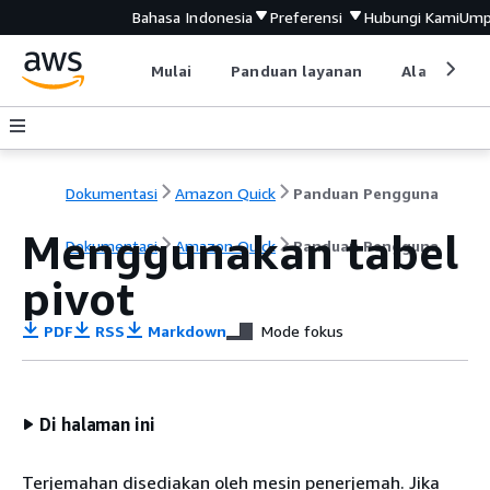
Bahasa Indonesia
Preferensi
Hubungi Kami
Ump
Mulai
Panduan layanan
Alat devel
Dokumentasi
Amazon Quick
Panduan Pengguna
Menggunakan tabel
Dokumentasi
Amazon Quick
Panduan Pengguna
pivot
PDF
RSS
Markdown
Mode fokus
Di halaman ini
Terjemahan disediakan oleh mesin penerjemah. Jika