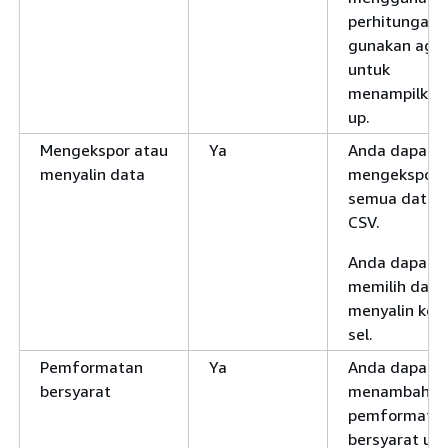
perhitungan t
gunakan agr
untuk
menampilkan 
up.
Mengekspor atau
Ya
Anda dapat
menyalin data
mengekspor
semua data ke
CSV.
Anda dapat
memilih dan
menyalin kon
sel.
Pemformatan
Ya
Anda dapat
bersyarat
menambahka
pemformata
bersyarat un