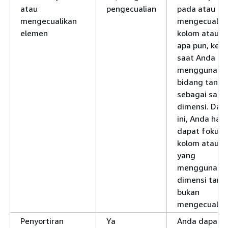
atau
pengecualian
pada atau
mengecualikan
mengecualik
elemen
kolom atau ba
apa pun, kecu
saat Anda
menggunaka
bidang tangg
sebagai salah
dimensi. Dal
ini, Anda han
dapat fokus 
kolom atau ba
yang
menggunaka
dimensi tang
bukan
mengecualika
Penyortiran
Ya
Anda dapat