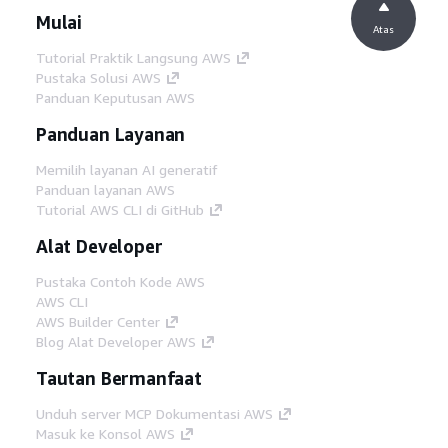
Mulai
Atas
Tutorial Praktik Langsung AWS
Pustaka Solusi AWS
Panduan Keputusan AWS
Panduan Layanan
Memilih layanan AI generatif
Panduan layanan AWS
Tutorial AWS CLI di GitHub
Alat Developer
Pustaka Contoh Kode AWS
AWS CLI
AWS Builder Center
Blog Alat Developer AWS
Tautan Bermanfaat
Unduh server MCP Dokumentasi AWS
Masuk ke Konsol AWS