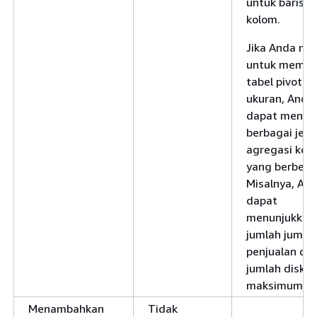
untuk baris a
kolom.
Jika Anda me
untuk membu
tabel pivot mu
ukuran, Anda
dapat mener
berbagai jeni
agregasi ke 
yang berbeda
Misalnya, An
dapat
menunjukkan
jumlah jumla
penjualan da
jumlah disko
maksimum.
Menambahkan
Tidak