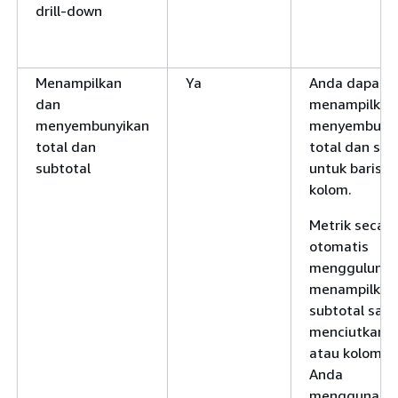
drill-down
Menampilkan
Ya
Anda dapat
dan
menampilkan
menyembunyikan
menyembuny
total dan
total dan sub
subtotal
untuk baris d
kolom.
Metrik secara
otomatis
menggulung 
menampilkan
subtotal saa
menciutkan b
atau kolom. J
Anda
menggunaka