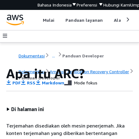
Bahasa Indonesia
Preferensi
Hubungi Kami
Ump
Mulai
Panduan layanan
Alat devel
Dokumentasi
...
Panduan Developer
Apa itu ARC?
Dokumentasi
Amazon Application Recovery Controller
Panduan Developer
PDF
RSS
Markdown
Mode fokus
Di halaman ini
Terjemahan disediakan oleh mesin penerjemah. Jika
konten terjemahan yang diberikan bertentangan