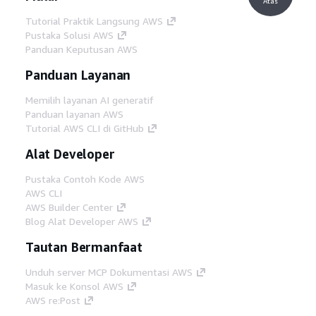
Atas
Tutorial Praktik Langsung AWS
Pustaka Solusi AWS
Panduan Keputusan AWS
Panduan Layanan
Memilih layanan AI generatif
Panduan layanan AWS
Tutorial AWS CLI di GitHub
Alat Developer
Pustaka Contoh Kode AWS
AWS CLI
AWS Builder Center
Blog Alat Developer AWS
Tautan Bermanfaat
Unduh server MCP Dokumentasi AWS
Masuk ke Konsol AWS
AWS re:Post