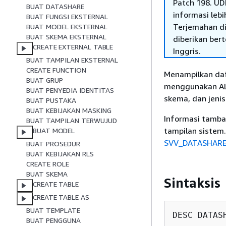
Patch 198. UD
BUAT DATASHARE
informasi lebih
BUAT FUNGSI EKSTERNAL
Terjemahan di
BUAT MODEL EKSTERNAL
BUAT SKEMA EKSTERNAL
diberikan ber
CREATE EXTERNAL TABLE
Inggris.
BUAT TAMPILAN EKSTERNAL
CREATE FUNCTION
Menampilkan daf
BUAT GRUP
menggunakan AL
BUAT PENYEDIA IDENTITAS
skema, dan jenis
BUAT PUSTAKA
BUAT KEBIJAKAN MASKING
Informasi tamb
BUAT TAMPILAN TERWUJUD
tampilan sistem
BUAT MODEL
SVV_DATASHAR
BUAT PROSEDUR
BUAT KEBIJAKAN RLS
CREATE ROLE
BUAT SKEMA
Sintaksis
CREATE TABLE
CREATE TABLE AS
BUAT TEMPLATE
DESC DATAS
BUAT PENGGUNA