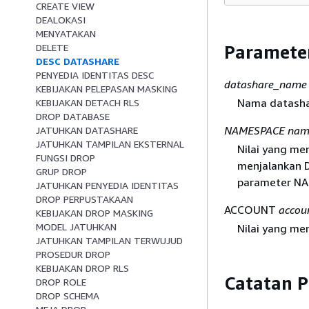
CREATE VIEW
DEALOKASI
MENYATAKAN
Paramete
DELETE
DESC DATASHARE
PENYEDIA IDENTITAS DESC
datashare_name
KEBIJAKAN PELEPASAN MASKING
Nama datasha
KEBIJAKAN DETACH RLS
DROP DATABASE
NAMESPACE nam
JATUHKAN DATASHARE
JATUHKAN TAMPILAN EKSTERNAL
Nilai yang m
FUNGSI DROP
menjalankan 
GRUP DROP
parameter NA
JATUHKAN PENYEDIA IDENTITAS
DROP PERPUSTAKAAN
ACCOUNT
accou
KEBIJAKAN DROP MASKING
MODEL JATUHKAN
Nilai yang me
JATUHKAN TAMPILAN TERWUJUD
PROSEDUR DROP
KEBIJAKAN DROP RLS
Catatan 
DROP ROLE
DROP SCHEMA