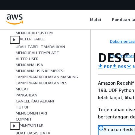
MENGUBAH TAMPILAN TERWUJUD
MENGUBAH KEBIJAKAN RLS
MENGUBAH PERAN
Mulai
Panduan l
MENGUBAH PROSEDUR
ALTER SCHEMA
MENGUBAH SISTEM
ALTER TABLE
Dokumentas
UBAH TABEL TAMBAHKAN
DESC
MENGUBAH TEMPLATE
Dokumentas
ALTER USER
MENGANALISA
PDF
RSS
M
MENGANALISIS KOMPRESI
LAMPIRKAN KEBIJAKAN MASKING
Amazon Redshift
LAMPIRKAN KEBIJAKAN RLS
MULAI
198. UDF Python 
PANGGILAN
lebih lanjut, liha
CANCEL (BATALKAN)
TUTUP
Terjemahan dise
MENGOMENTARI
bertentangan den
COMMIT
MENYONTEK
Amazon Redshi
BUAT BASIS DATA