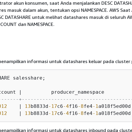
trator akun konsumen, saat Anda menjalankan DESC DATASH
res masuk dalam akun, tentukan opsi NAMESPACE. AWS Saat
C DATASHARE untuk melihat datashares masuk di seluruh A
ACCOUNT dan NAMESPACE.
menampilkan informasi untuk datashares keluar pada cluster
HARE salesshare;

ccount 
|
          producer_namespace         
-------+-------------------------------------
012
|
13
b8833d
-17
c6
-4
f16
-8
fe4
-1
a018f5ed00d
012
|
13
b8833d
-17
c6
-4
f16
-8
fe4
-1
a018f5ed00d
menampilkan informasi untuk datashares inbound pada clust