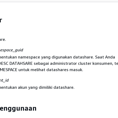
r
re.
espace_guid
enentukan namespace yang digunakan datashare. Saat Anda
DESC DATAHSARE sebagai administrator cluster konsumen, t
MESPACE untuk melihat datashares masuk.
nt_id
nentukan akun yang dimiliki datashare.
Penggunaan