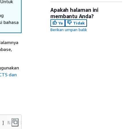
 Untuk
Apakah halaman ini
ng
membantu Anda?
si bahasa
Ya
Tidak
Berikan umpan balik
dalamnya
base,
ggunakan
CTS dan
 ] NAMESPACE 
namespace_guid 
]