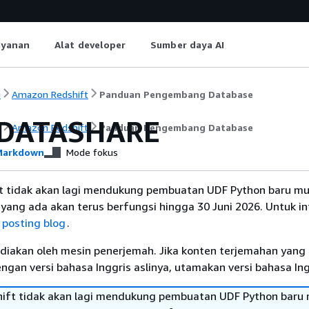
ayanan
Alat developer
Sumber daya AI
i
Amazon Redshift
Panduan Pengembang Database
 DATASHARE
i
Amazon Redshift
Panduan Pengembang Database
arkdown
Mode fokus
 tidak akan lagi mendukung pembuatan UDF Python baru mul
yang ada akan terus berfungsi hingga 30 Juni 2026. Untuk i
t
posting blog
.
diakan oleh mesin penerjemah. Jika konten terjemahan yang 
gan versi bahasa Inggris aslinya, utamakan versi bahasa Ing
ft tidak akan lagi mendukung pembuatan UDF Python baru 