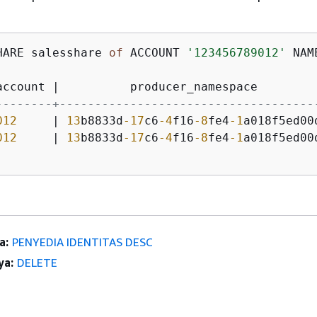
HARE salesshare 
of
 ACCOUNT 
'123456789012'
 NAM
account 
|
          producer_namespace        
--------+------------------------------------
012
|
13
b8833d
-17
c6
-4
f16
-8
fe4
-1
a018f5ed00
012
|
13
b8833d
-17
c6
-4
f16
-8
fe4
-1
a018f5ed00
a:
PENYEDIA IDENTITAS DESC
ya:
DELETE