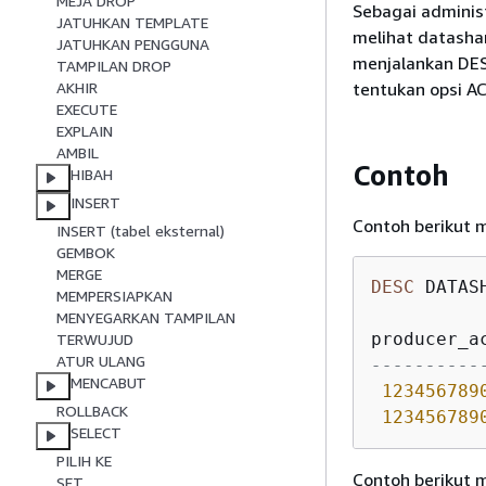
MEJA DROP
Sebagai adminis
JATUHKAN TEMPLATE
melihat datasha
JATUHKAN PENGGUNA
menjalankan DES
TAMPILAN DROP
tentukan opsi 
AKHIR
EXECUTE
EXPLAIN
AMBIL
Contoh
HIBAH
INSERT
Contoh berikut 
INSERT (tabel eksternal)
GEMBOK
MERGE
DESC
 DATAS
MEMPERSIAPKAN
MENYEGARKAN TAMPILAN
producer_a
TERWUJUD
ATUR ULANG
----------
MENCABUT
123456789
ROLLBACK
123456789
SELECT
PILIH KE
Contoh berikut 
SET