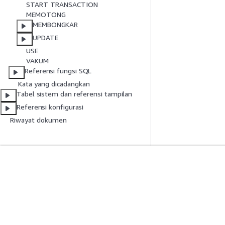
START TRANSACTION
MEMOTONG
MEMBONGKAR
UPDATE
USE
VAKUM
Referensi fungsi SQL
Kata yang dicadangkan
Tabel sistem dan referensi tampilan
Referensi konfigurasi
Riwayat dokumen
Mulai
Panduan Lay
Tutorial Praktik Langsung AWS
Memilih layanan A
Pustaka Solusi AWS
Panduan layanan
Panduan Keputusan AWS
Tutorial AWS CLI 