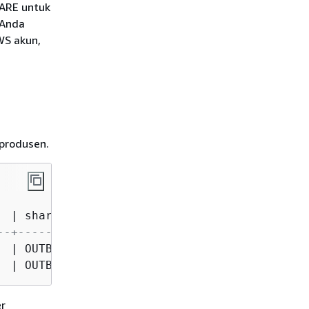
ARE untuk
 Anda
WS akun,
 produsen.
  
|
 share_type  
|
 share_name   
|
 object_type 
--+-------------+--------------+-------------
  
|
 OUTBOUND    
|
  salesshare  
|
TABLE
  
|
 OUTBOUND    
|
  salesshare  
|
 SCHEMA      
er