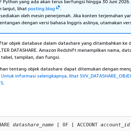
F Python yang ada akan terus berfungsi hingga 30 Juni 2026.
 lanjut, lihat
posting blog
.
sediakan oleh mesin penerjemah. Jika konten terjemahan ya
tentangan dengan versi bahasa Inggris aslinya, utamakan ver
tar objek database dalam datashare yang ditambahkan ke 
TER DATASHARE. Amazon Redshift menampilkan nama, data
 tabel, tampilan, dan fungsi.
ahan tentang objek datashare dapat ditemukan dengan men
.
Untuk informasi selengkapnya, lihat
SVV_DATASHARE_OBJE
ES
.
HARE 
datashare_name
 [ OF [ ACCOUNT 
account_id