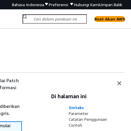
Bahasa Indonesia
Preferensi
Hubungi Kami
Umpan Balik
Buat Akun AWS
ai Patch
nformasi
Di halaman ini
diberikan
Sintaks
gris.
Parameter
Catatan Penggunaan
mulai
Contoh