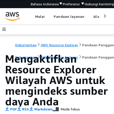
Bahasa Indonesia
Preferensi
Hubungi Kami
Ump
Mulai
Panduan layanan
Alat devel
Dokumentasi
AWS Resource Explorer
Panduan Penggun
Mengaktifkan
Dokumentasi
AWS Resource Explorer
Panduan Penggun
Resource Explorer
Wilayah AWS untuk
mengindeks sumber
daya Anda
PDF
RSS
Markdown
Mode fokus