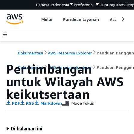
Bahasa Indonesia
Preferensi
Hubungi Kami
Ump
Mulai
Panduan layanan
Alat devel
Dokumentasi
AWS Resource Explorer
Panduan Penggun
Pertimbangan
Dokumentasi
AWS Resource Explorer
Panduan Penggun
untuk Wilayah AWS
keikutsertaan
PDF
RSS
Markdown
Mode fokus
Di halaman ini