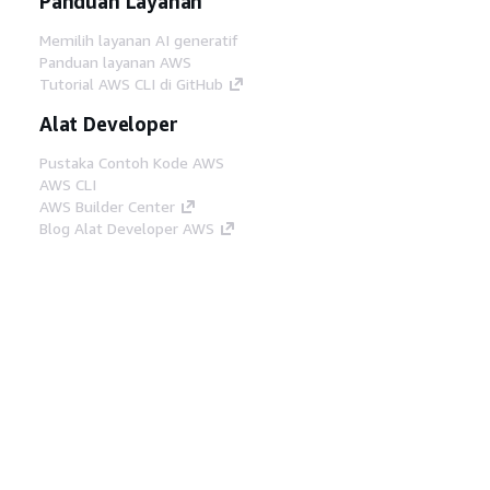
Panduan Layanan
Memilih layanan AI generatif
Panduan layanan AWS
Tutorial AWS CLI di GitHub
Alat Developer
Pustaka Contoh Kode AWS
AWS CLI
AWS Builder Center
Blog Alat Developer AWS
Tautan Bermanfaat
Unduh server MCP Dokumentasi AWS
Masuk ke Konsol AWS
AWS re:Post
Privasi
Syarat situs
Preferensi cookie
©
2026, Amazon Web Services, Inc. atau afiliasinya.
Semua hak dilindungi undang-undang.