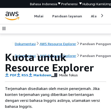
Bahasa Indonesia
Preferensi
Hubungi Kami
Ump
Mulai
Panduan layanan
Alat devel
Dokumentasi
AWS Resource Explorer
Panduan Penggun
Kuota untuk
Dokumentasi
AWS Resource Explorer
Panduan Penggun
Resource Explorer
PDF
RSS
Markdown
Mode fokus
Terjemahan disediakan oleh mesin penerjemah. Jika
konten terjemahan yang diberikan bertentangan
dengan versi bahasa Inggris aslinya, utamakan versi
bahasa Inggris.