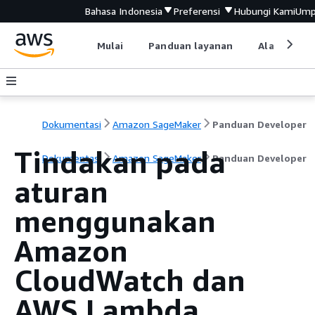
Bahasa Indonesia
Preferensi
Hubungi Kami
Ump
Mulai
Panduan layanan
Alat devel
Dokumentasi
Amazon SageMaker
Panduan Developer
Tindakan pada
Dokumentasi
Amazon SageMaker
Panduan Developer
aturan
menggunakan
Amazon
CloudWatch dan
AWS Lambda