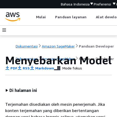
Bahasa Indonesia
Preferensi
Mulai
Panduan layanan
Alat devel
Dokumentasi
Amazon SageMaker
Panduan Developer
Menyebarkan Model
Dokumentasi
Amazon SageMaker
Panduan Developer
PDF
RSS
Markdown
Mode fokus
Di halaman ini
Terjemahan disediakan oleh mesin penerjemah. Jika
konten terjemahan yang diberikan bertentangan
dengan versi bahasa Inggris aslinya, utamakan versi