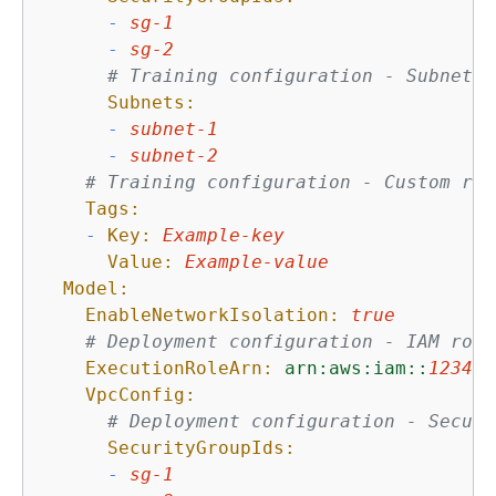
-
sg-1
-
sg-2
# Training configuration - Subnets
Subnets:
-
subnet-1
-
subnet-2
# Training configuration - Custom res
Tags:
-
Key:
Example-key
Value:
Example-value
Model:
EnableNetworkIsolation:
true
# Deployment configuration - IAM role
ExecutionRoleArn:
arn:aws:iam::
123456
VpcConfig:
# Deployment configuration - Securi
SecurityGroupIds:
-
sg-1