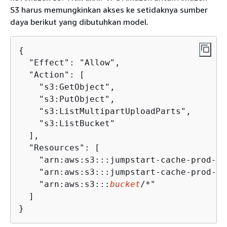
S3 harus memungkinkan akses ke setidaknya sumber
daya berikut yang dibutuhkan model.
{
  "Effect": "Allow",

  "Action": [

    "s3:GetObject",

    "s3:PutObject",

    "s3:ListMultipartUploadParts",

    "s3:ListBucket"

  ],

  "Resources": [

    "arn:aws:s3:::jumpstart-cache-prod-
<r
    "arn:aws:s3:::jumpstart-cache-prod-
<r
    "arn:aws:s3:::
bucket
/*"

  ]

}