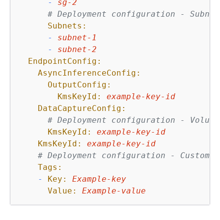
-
sg-2
# Deployment configuration - Subnet
Subnets:
-
subnet-1
-
subnet-2
EndpointConfig:
AsyncInferenceConfig:
OutputConfig:
KmsKeyId:
example-key-id
DataCaptureConfig:
# Deployment configuration - Volume
KmsKeyId:
example-key-id
KmsKeyId:
example-key-id
# Deployment configuration - Custom r
Tags:
-
Key:
Example-key
Value:
Example-value