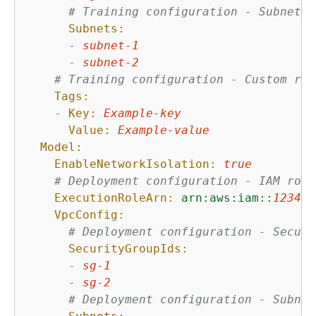
# Training configuration - Subnets
Subnets:
-
subnet-1
-
subnet-2
# Training configuration - Custom res
Tags:
-
Key:
Example-key
Value:
Example-value
Model:
EnableNetworkIsolation:
true
# Deployment configuration - IAM role
ExecutionRoleArn:
arn:aws:iam::
123456
VpcConfig:
# Deployment configuration - Securi
SecurityGroupIds:
-
sg-1
-
sg-2
# Deployment configuration - Subnet