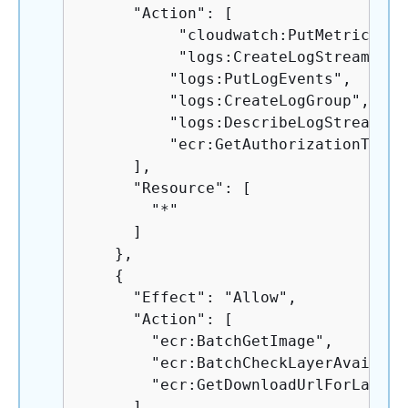
      "Action": [

           "cloudwatch:PutMetricData"
           "logs:CreateLogStream",

          "logs:PutLogEvents",

          "logs:CreateLogGroup",

          "logs:DescribeLogStreams",

          "ecr:GetAuthorizationToken"
      ],

      "Resource": [

        "*"

      ]

    },

{
      "Effect": "Allow",

      "Action": [

        "ecr:BatchGetImage",

        "ecr:BatchCheckLayerAvailabil
        "ecr:GetDownloadUrlForLayer"

      ],
