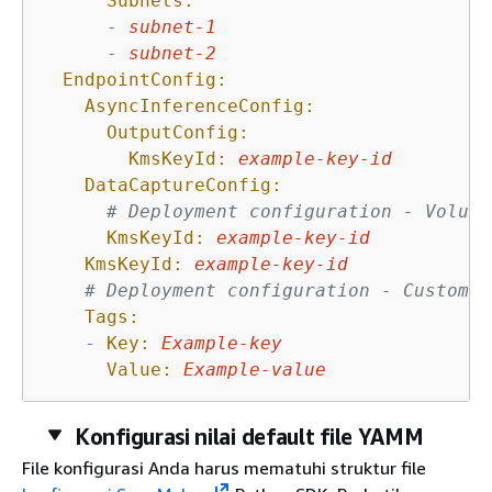
Subnets:
-
subnet-1
-
subnet-2
EndpointConfig:
AsyncInferenceConfig:
OutputConfig:
KmsKeyId:
example-key-id
DataCaptureConfig:
# Deployment configuration - Volume
KmsKeyId:
example-key-id
KmsKeyId:
example-key-id
# Deployment configuration - Custom r
Tags:
-
Key:
Example-key
Value:
Example-value
Konfigurasi nilai default file YAMM
File konfigurasi Anda harus mematuhi struktur file