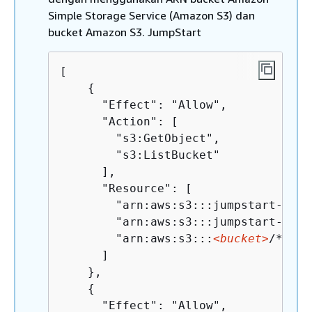
Simple Storage Service (Amazon S3) dan
bucket Amazon S3. JumpStart
[

{
      "Effect": "Allow",

      "Action": [

        "s3:GetObject",

        "s3:ListBucket"

      ],

      "Resource": [

        "arn:aws:s3:::jumpstart-cach
        "arn:aws:s3:::jumpstart-cach
        "arn:aws:s3:::
<bucket>
/*"

      ]

    },

{
      "Effect": "Allow",
