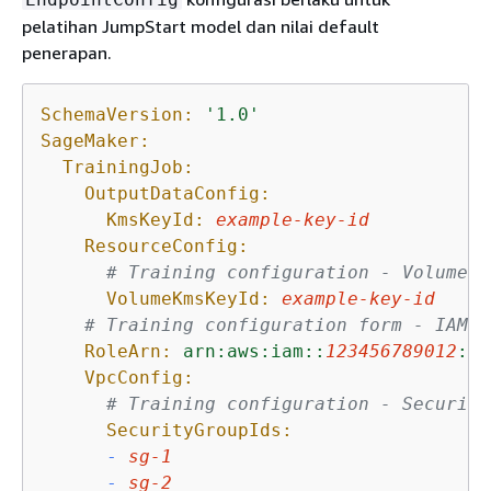
pelatihan JumpStart model dan nilai default
penerapan.
SchemaVersion:
'1.0'
SageMaker:
TrainingJob:
OutputDataConfig:
KmsKeyId:
example-key-id
ResourceConfig:
# Training configuration - Volume e
VolumeKmsKeyId:
example-key-id
# Training configuration form - IAM r
RoleArn:
arn:aws:iam::
123456789012
:ro
VpcConfig:
# Training configuration - Security
SecurityGroupIds:
-
sg-1
-
sg-2