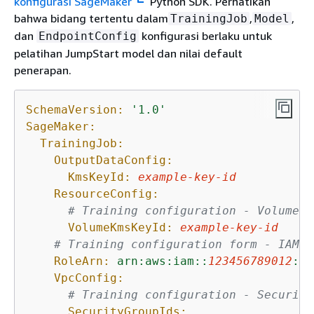
konfigurasi SageMaker
Python SDK. Perhatikan
bahwa bidang tertentu dalam
,
,
TrainingJob
Model
dan
konfigurasi berlaku untuk
EndpointConfig
pelatihan JumpStart model dan nilai default
penerapan.
SchemaVersion:
'1.0'
SageMaker:
TrainingJob:
OutputDataConfig:
KmsKeyId:
example-key-id
ResourceConfig:
# Training configuration - Volume e
VolumeKmsKeyId:
example-key-id
# Training configuration form - IAM r
RoleArn:
arn:aws:iam::
123456789012
:ro
VpcConfig:
# Training configuration - Security
SecurityGroupIds: