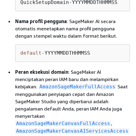
QuickSetupDomain-YYYYMMDDTHHMMSS
Nama profil pengguna
: SageMaker AI secara
otomatis menetapkan nama profil pengguna
dengan stempel waktu dalam format berikut.
default
-YYYYMMDDTHHMMSS
Peran eksekusi domain
: SageMaker AI
menciptakan peran IAM baru dan melampirkan
kebijakan.
Saat
AmazonSageMakerFullAccess
menggunakan penyiapan cepat dan Amazon
SageMaker Studio yang diperbarui adalah
pengalaman default Anda, peran IAM Anda juga
menyertakan
,
AmazonSageMakerCanvasFullAccess
AmazonSageMakerCanvasAIServicesAccess