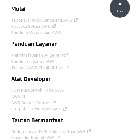
Mulai
Atas
Tutorial Praktik Langsung AWS
Pustaka Solusi AWS
Panduan Keputusan AWS
Panduan Layanan
Memilih layanan AI generatif
Panduan layanan AWS
Tutorial AWS CLI di GitHub
Alat Developer
Pustaka Contoh Kode AWS
AWS CLI
AWS Builder Center
Blog Alat Developer AWS
Tautan Bermanfaat
Unduh server MCP Dokumentasi AWS
Masuk ke Konsol AWS