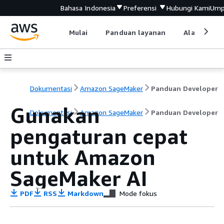
Bahasa Indonesia
Preferensi
Hubungi Kami
Ump
Mulai
Panduan layanan
Alat devel
Dokumentasi
Amazon SageMaker
Panduan Developer
Gunakan
Dokumentasi
Amazon SageMaker
Panduan Developer
pengaturan cepat
untuk Amazon
SageMaker AI
PDF
RSS
Markdown
Mode fokus