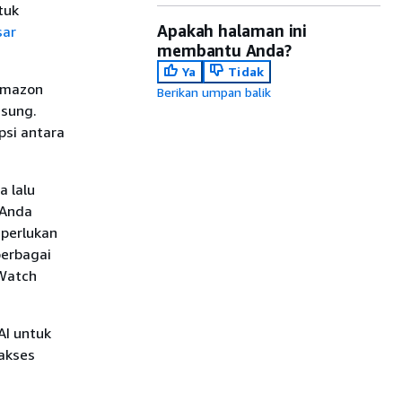
tuk
Apakah halaman ini
sar
membantu Anda?
Ya
Tidak
Amazon
Berikan umpan balik
gsung.
psi antara
 lalu
 Anda
iperlukan
berbagai
dWatch
AI untuk
akses