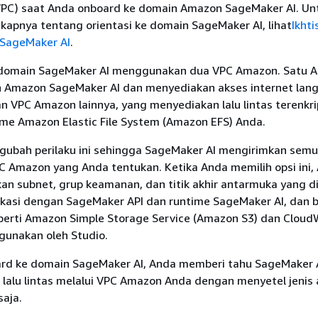
PC) saat Anda onboard ke domain Amazon SageMaker AI. Un
kapnya tentang orientasi ke domain SageMaker AI, lihat
Ikhti
SageMaker AI
.
, domain SageMaker AI menggunakan dua VPC Amazon. Satu 
eh Amazon SageMaker AI dan menyediakan akses internet lan
 VPC Amazon lainnya, yang menyediakan lalu lintas terenkri
me Amazon Elastic File System (Amazon EFS) Anda.
ubah perilaku ini sehingga SageMaker AI mengirimkan semua
PC Amazon yang Anda tentukan. Ketika Anda memilih opsi ini,
an subnet, grup keamanan, dan titik akhir antarmuka yang d
kasi dengan SageMaker API dan runtime SageMaker AI, dan 
perti Amazon Simple Storage Service (Amazon S3) dan Clou
gunakan oleh Studio.
rd ke domain SageMaker AI, Anda memberi tahu SageMaker 
lalu lintas melalui VPC Amazon Anda dengan menyetel jenis 
saja.