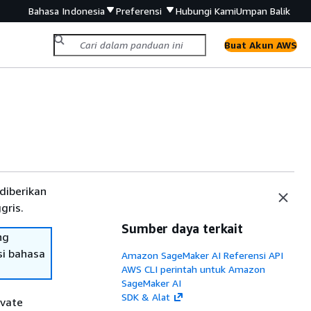
Bahasa Indonesia
Preferensi
Hubungi Kami
Umpan Balik
Buat Akun AWS
diberikan
gris.
Sumber daya terkait
ng
si bahasa
Amazon SageMaker AI Referensi API
AWS CLI perintah untuk Amazon
SageMaker AI
SDK & Alat
ivate