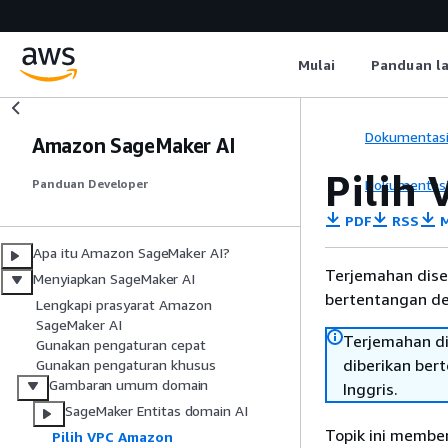
Mulai
Panduan l
Dokumentas
Amazon SageMaker AI
Pilih
Dokumentas
Panduan Developer
PDF
RSS
M
Apa itu Amazon SageMaker AI?
Terjemahan dise
Menyiapkan SageMaker AI
bertentangan den
Lengkapi prasyarat Amazon
SageMaker AI
Terjemahan di
Gunakan pengaturan cepat
diberikan ber
Gunakan pengaturan khusus
Gambaran umum domain
Inggris.
SageMaker Entitas domain AI
Topik ini member
Pilih VPC Amazon