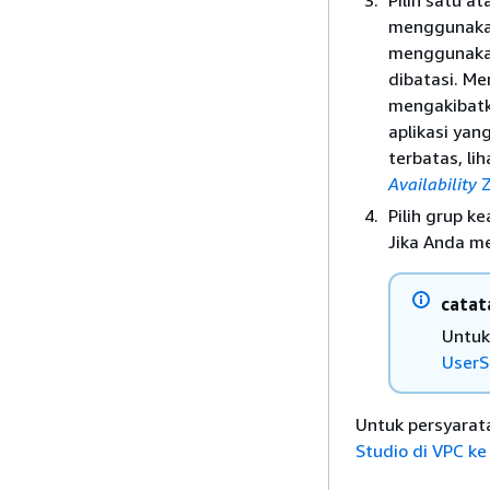
Pilih satu a
menggunaka
menggunakan 
dibatasi. Me
mengakibatk
aplikasi yan
terbatas, li
Availability
Z
Pilih grup k
Jika Anda m
catat
Untuk
UserS
Untuk persyara
Studio di VPC ke