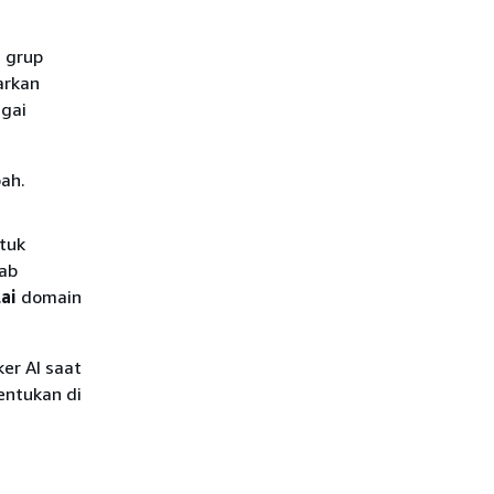
 grup
arkan
agai
bah.
tuk
ab
ai
domain
er AI saat
entukan di