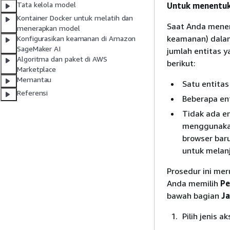
Tata kelola model
Untuk menentuk
Kontainer Docker untuk melatih dan
Saat Anda menen
menerapkan model
keamanan) dalam 
Konfigurasikan keamanan di Amazon
SageMaker AI
jumlah entitas y
Algoritma dan paket di AWS
berikut:
Marketplace
Memantau
Satu entitas
Referensi
Beberapa en
Tidak ada e
menggunakan
browser bar
untuk melanj
Prosedur ini me
Anda memilih
Pe
bawah bagian
Ja
Pilih jenis a