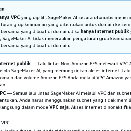
an
anya VPC
yang dipilih, SageMaker AI secara otomatis mener
turan grup keamanan yang ditentukan untuk domain ke sem
 bersama yang dibuat di domain. Jika
hanya Internet publik
ih, SageMaker AI tidak menerapkan pengaturan grup keamana
 bersama yang dibuat di domain.
nternet publik
— Lalu lintas Non-Amazon EFS melewati VPC
elola SageMaker AI, yang memungkinkan akses internet. Lalu 
domain dan volume Amazon EFS Anda melalui VPC Amazon ya
an.
VPC
— Semua lalu lintas SageMaker AI melalui VPC dan subn
tentukan. Anda harus menggunakan subnet yang tidak memili
t langsung dalam mode
VPC saja
. Akses Internet dinonaktifk
 VPC.