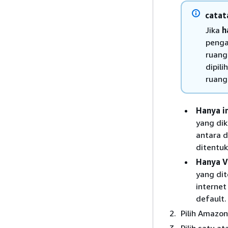
catat
Jika
h
penga
ruang
dipil
ruang
Hanya i
yang dik
antara 
ditentuk
Hanya 
yang di
interne
default.
Pilih Amazon