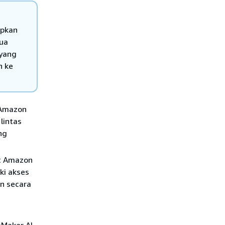
apkan
ua
yang
n ke
 Amazon
lintas
ng
et Amazon
ki akses
an secara