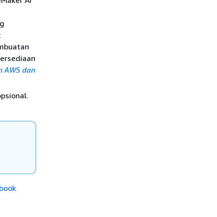
eMaker AI
ng
t
embuatan
tersediaan
h AWS dan
opsional.
book