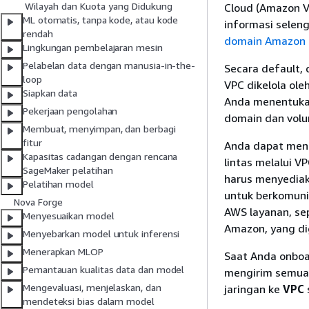
Wilayah dan Kuota yang Didukung
Cloud (Amazon V
ML otomatis, tanpa kode, atau kode
informasi seleng
rendah
domain Amazon 
Lingkungan pembelajaran mesin
Pelabelan data dengan manusia-in-the-
Secara default
loop
VPC dikelola ol
Siapkan data
Anda menentukan
Pekerjaan pengolahan
domain dan volu
Membuat, menyimpan, dan berbagi
fitur
Anda dapat meng
Kapasitas cadangan dengan rencana
lintas melalui V
SageMaker pelatihan
harus menyediak
Pelatihan model
untuk berkomuni
Nova Forge
AWS layanan, se
Menyesuaikan model
Amazon, yang di
Menyebarkan model untuk inferensi
Menerapkan MLOP
Saat Anda onboa
Pemantauan kualitas data dan model
mengirim semua 
Mengevaluasi, menjelaskan, dan
jaringan ke
VPC
mendeteksi bias dalam model