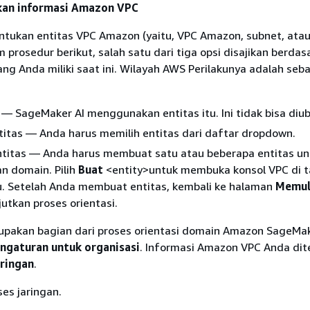
an informasi Amazon VPC
tukan entitas VPC Amazon (yaitu, VPC Amazon, subnet, atau
prosedur berikut, salah satu dari tiga opsi disajikan berdas
ang Anda miliki saat ini. Wilayah AWS Perilakunya adalah seb
 — SageMaker AI menggunakan entitas itu. Ini tidak bisa diu
titas — Anda harus memilih entitas dari daftar dropdown.
ntitas — Anda harus membuat satu atau beberapa entitas un
 domain. Pilih
Buat
<entity>untuk membuka konsol VPC di t
u. Setelah Anda membuat entitas, kembali ke halaman
Memul
utkan proses orientasi.
rupakan bagian dari proses orientasi domain Amazon SageMak
ngaturan untuk organisasi
. Informasi Amazon VPC Anda dit
ringan
.
kses jaringan.