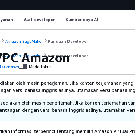
ayanan
Alat developer
Sumber daya AI
i
Amazon SageMaker
Panduan Developer
 VPC Amazon
i
Amazon SageMaker
Panduan Developer
arkdown
Mode fokus
diakan oleh mesin penerjemah. Jika konten terjemahan yang 
gan versi bahasa Inggris aslinya, utamakan versi bahasa Ing
sediakan oleh mesin penerjemah. Jika konten terjemahan ya
tentangan dengan versi bahasa Inggris aslinya, utamakan ver
ikan informasi terperinci tentang memilih Amazon Virtual Pr