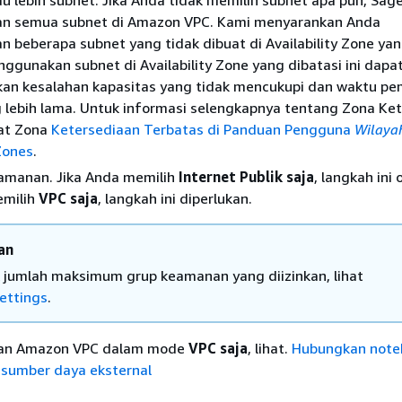
tau lebih subnet. Jika Anda tidak memilih subnet apa pun, Sag
n semua subnet di Amazon VPC. Kami menyarankan Anda
beberapa subnet yang tidak dibuat di Availability Zone ya
nggunakan subnet di Availability Zone yang dibatasi ini dapa
an kesalahan kapasitas yang tidak mencukupi dan waktu p
g lebih lama. Untuk informasi selengkapnya tentang Zona Ke
hat Zona
Ketersediaan Terbatas di Panduan Pengguna
Wilaya
ones
.
eamanan. Jika Anda memilih
Internet Publik saja
, langkah ini 
emilih
VPC saja
, langkah ini diperlukan.
an
 jumlah maksimum grup keamanan yang diizinkan, lihat
ettings
.
tan Amazon VPC dalam mode
VPC saja
, lihat.
Hubungkan note
 sumber daya eksternal