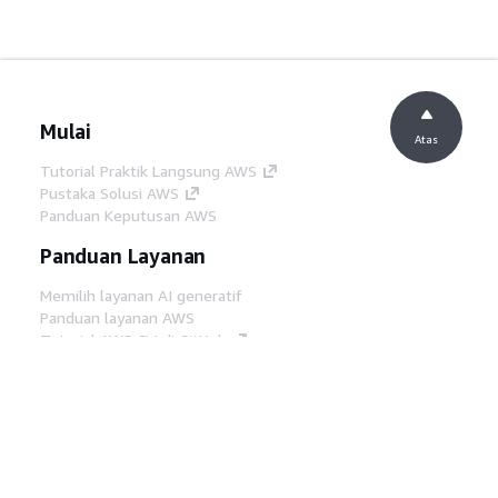
Mulai
Atas
Tutorial Praktik Langsung AWS
Pustaka Solusi AWS
Panduan Keputusan AWS
Panduan Layanan
Memilih layanan AI generatif
Panduan layanan AWS
Tutorial AWS CLI di GitHub
Alat Developer
Pustaka Contoh Kode AWS
AWS CLI
AWS Builder Center
Blog Alat Developer AWS