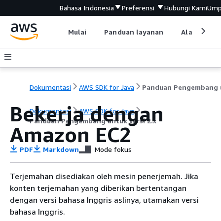
Bahasa Indonesia
Preferensi
Hubungi Kami
Ump
Mulai
Panduan layanan
Alat devel
Dokumentasi
AWS SDK for Java
Bekerja dengan
Dokumentasi
AWS SDK for Java
Panduan Pengembang untuk versi 2.x
Amazon EC2
PDF
Markdown
Mode fokus
Terjemahan disediakan oleh mesin penerjemah. Jika
konten terjemahan yang diberikan bertentangan
dengan versi bahasa Inggris aslinya, utamakan versi
bahasa Inggris.