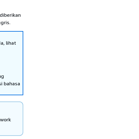
diberikan
gris.
, lihat
ng
si bahasa
ework