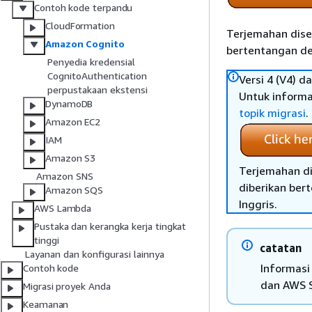
Contoh kode terpandu
CloudFormation
Terjemahan dise
Amazon Cognito
bertentangan den
Penyedia kredensial
CognitoAuthentication
Versi 4 (V4) d
perpustakaan ekstensi
Untuk informa
DynamoDB
topik migrasi
.
Amazon EC2
IAM
Amazon S3
Terjemahan di
Amazon SNS
diberikan ber
Amazon SQS
Inggris.
AWS Lambda
Pustaka dan kerangka kerja tingkat
tinggi
catatan
Layanan dan konfigurasi lainnya
Informasi
Contoh kode
dan AWS S
Migrasi proyek Anda
Keamanan