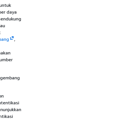
untuk
ber daya
 mendukung
tau
k
mbang
,
nakan
sumber
engembang
on
tentikasi
nunjukkan
tikasi