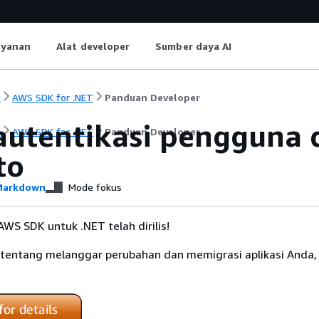
ayanan
Alat developer
Sumber daya AI
i
AWS SDK for .NET
Panduan Developer
utentikasi pengguna
i
AWS SDK for .NET
Panduan Developer
to
arkdown
Mode fokus
 AWS SDK untuk .NET telah dirilis!
 tentang melanggar perubahan dan memigrasi aplikasi Anda, 