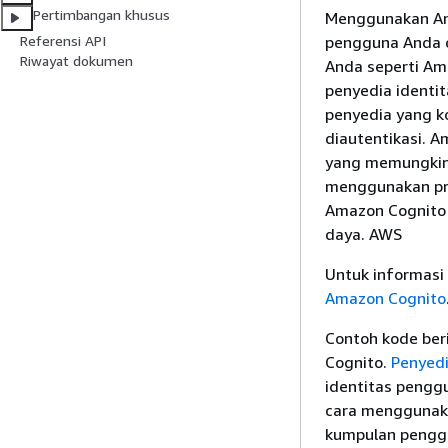
Pertimbangan khusus
Menggunakan Ama
pengguna Anda 
Referensi API
Riwayat dokumen
Anda seperti A
penyedia identit
penyedia yang k
diautentikasi. 
yang memungkin
menggunakan pro
Amazon Cognito
daya. AWS
Untuk informasi
Amazon Cognito
Contoh kode be
Cognito.
Penyedi
identitas pengg
cara menggunaka
kumpulan pengg