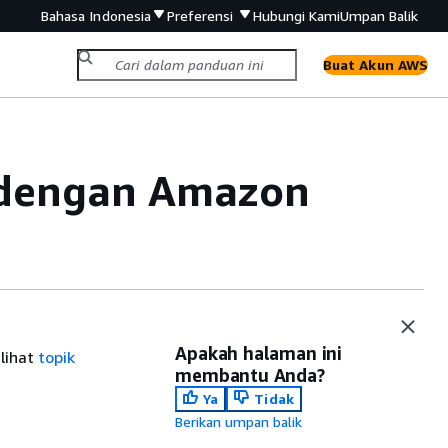
Bahasa Indonesia
Preferensi
Hubungi Kami
Umpan Balik
Buat Akun AWS
 dengan Amazon
Apakah halaman ini
lihat
topik
membantu Anda?
Ya
Tidak
Berikan umpan balik