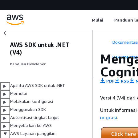
Mulai
Panduan l
Dokumentas
AWS SDK untuk .NET
(V4)
Menga
Dokumentas
Panduan Developer
Cogni
PDF
RSS
M
Apa itu AWS SDK untuk .NET
Memulai
Versi 4 (V4) dari
Melakukan konfigurasi
Menggunakan SDK
Untuk informasi
migrasi
.
Autentikasi tingkat lanjut
Menyebarkan ke AWS
AWS Layanan panggilan