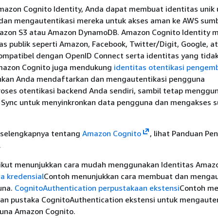
zon Cognito Identity, Anda dapat membuat identitas unik 
dan mengautentikasi mereka untuk akses aman ke AWS sum
mazon S3 atau Amazon DynamoDB. Amazon Cognito Identity
as publik seperti Amazon, Facebook, Twitter/Digit, Google, a
ompatibel dengan OpenID Connect serta identitas yang tida
Amazon Cognito juga mendukung
identitas otentikasi penge
kan Anda mendaftarkan dan mengautentikasi pengguna
ses otentikasi backend Anda sendiri, sambil tetap menggu
 Sync untuk menyinkronkan data pengguna dan mengakses 
 selengkapnya tentang
Amazon Cognito
, lihat Panduan P
.
rikut menunjukkan cara mudah menggunakan Identitas Amaz
a kredensial
Contoh menunjukkan cara membuat dan mengau
una.
CognitoAuthentication perpustakaan ekstensi
Contoh me
n pustaka CognitoAuthentication ekstensi untuk mengauten
una Amazon Cognito.