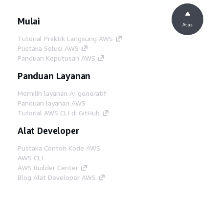
Mulai
Atas
Tutorial Praktik Langsung AWS
Pustaka Solusi AWS
Panduan Keputusan AWS
Panduan Layanan
Memilih layanan AI generatif
Panduan layanan AWS
Tutorial AWS CLI di GitHub
Alat Developer
Pustaka Contoh Kode AWS
AWS CLI
AWS Builder Center
Blog Alat Developer AWS
Tautan Bermanfaat
Unduh server MCP Dokumentasi AWS