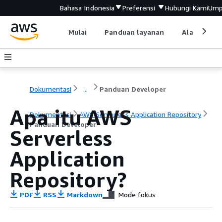
Bahasa Indonesia
Preferensi
Hubungi Kami
Ump
Mulai
Panduan layanan
Alat devel
Dokumentasi
...
Panduan Developer
Apa itu AWS
Dokumentasi
AWS Serverless Application Repository
Panduan Developer
Serverless
Application
Repository?
PDF
RSS
Markdown
Mode fokus