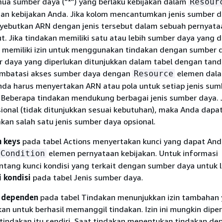
a sumber daya (“*”) yang berlaku kebijakan dalam
Resour
an kebijakan Anda. Jika kolom mencantumkan jenis sumber 
ebutkan ARN dengan jenis tersebut dalam sebuah pernyat
t. Jika tindakan memiliki satu atau lebih sumber daya yang d
 memiliki izin untuk menggunakan tindakan dengan sumber 
r daya yang diperlukan ditunjukkan dalam tabel dengan tand
membatasi akses sumber daya dengan
elemen dal
Resource
Anda harus menyertakan ARN atau pola untuk setiap jenis su
 Beberapa tindakan mendukung berbagai jenis sumber daya. J
ional (tidak ditunjukkan sesuai kebutuhan), maka Anda dapa
an salah satu jenis sumber daya opsional.
n keys
pada tabel Actions menyertakan kunci yang dapat An
elemen pernyataan kebijakan. Untuk informasi
Condition
ntang kunci kondisi yang terkait dengan sumber daya untuk 
i kondisi
pada tabel Jenis sumber daya.
 dependen
pada tabel Tindakan menunjukkan izin tambahan
an untuk berhasil memanggil tindakan. Izin ini mungkin dipe
k tindakan itu sendiri. Saat tindakan menentukan tindakan de