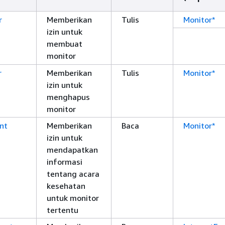
r
Memberikan
Tulis
Monitor*
izin untuk
membuat
monitor
r
Memberikan
Tulis
Monitor*
izin untuk
menghapus
monitor
nt
Memberikan
Baca
Monitor*
izin untuk
mendapatkan
informasi
tentang acara
kesehatan
untuk monitor
tertentu