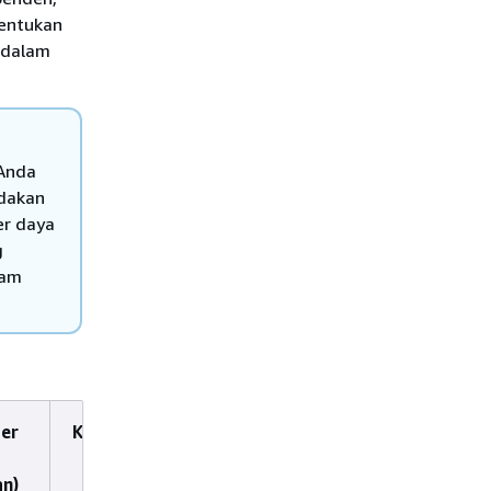
tentukan
 dalam
 Anda
ndakan
er daya
g
lam
ber
Kunci syarat
Tindakan
bergantung
an)