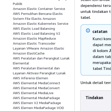
Publik
dependensi ters
Amazon Elastic Container Service
untuk tindakan 
AWS Pemulihan Bencana Elastis
tabel.
Sistem File Elastis Amazon
Amazon Elastic Kubernetes Service
AWS Elastic Load Balancing
catatan
AWS Elastic Load Balancing V2
Kunci kon
Amazon Elastis MapReduce
Amazon Elastic Transcoder
dapat men
Layanan VMware Amazon Elastic
di kolom
J
Amazon ElastiCache
dalam tab
AWS Peralatan dan Perangkat Lunak
merupakan
Elemental
tabel Tin
AWS Peralatan Elemental dan
Layanan Aktivasi Perangkat Lunak
AWS Inferensi Elemen
Untuk detail ten
AWS Elemental MediaConnect
AWS Elemental MediaConvert
AWS Elemental MediaLive
Tindakan
AWS Elemental MediaPackage
AWS Elemen V2 MediaPackage
AWS Elemen MediaPackage VOD