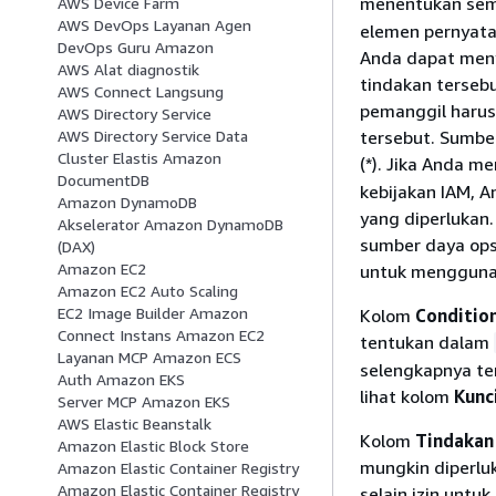
menentukan semu
AWS Device Farm
AWS DevOps Layanan Agen
elemen pernyata
DevOps Guru Amazon
Anda dapat meny
AWS Alat diagnostik
tindakan tersebu
AWS Connect Langsung
pemanggil harus
AWS Directory Service
tersebut. Sumbe
AWS Directory Service Data
Cluster Elastis Amazon
(*). Jika Anda 
DocumentDB
kebijakan IAM, 
Amazon DynamoDB
yang diperlukan.
Akselerator Amazon DynamoDB
sumber daya ops
(DAX)
Amazon EC2
untuk menggunak
Amazon EC2 Auto Scaling
EC2 Image Builder Amazon
Kolom
Conditio
Connect Instans Amazon EC2
tentukan dalam
Layanan MCP Amazon ECS
selengkapnya te
Auth Amazon EKS
lihat kolom
Kunc
Server MCP Amazon EKS
AWS Elastic Beanstalk
Kolom
Tindakan
Amazon Elastic Block Store
mungkin diperluk
Amazon Elastic Container Registry
Amazon Elastic Container Registry
selain izin untu