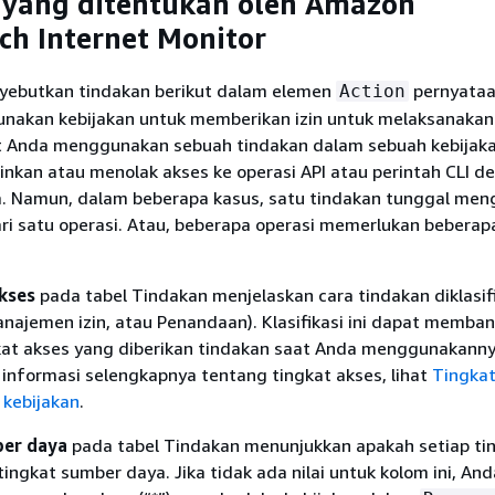
 yang ditentukan oleh Amazon
h Internet Monitor
yebutkan tindakan berikut dalam elemen
pernyata
Action
Gunakan kebijakan untuk memberikan izin untuk melaksanakan
 Anda menggunakan sebuah tindakan dalam sebuah kebijaka
inkan atau menolak akses ke operasi API atau perintah CLI d
 Namun, dalam beberapa kasus, satu tindakan tunggal men
ari satu operasi. Atau, beberapa operasi memerlukan beberap
kses
pada tabel Tindakan menjelaskan cara tindakan diklasif
anajemen izin, atau Penandaan). Klasifikasi ini dapat memba
t akses yang diberikan tindakan saat Anda menggunakann
 informasi selengkapnya tentang tingkat akses, lihat
Tingkat
 kebijakan
.
ber daya
pada tabel Tindakan menunjukkan apakah setiap ti
ingkat sumber daya. Jika tidak ada nilai untuk kolom ini, An