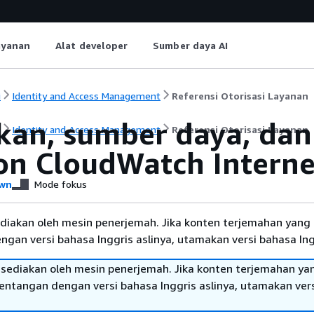
ayanan
Alat developer
Sumber daya AI
i
Identity and Access Management
Referensi Otorisasi Layanan
kan, sumber daya, dan
i
Identity and Access Management
Referensi Otorisasi Layanan
n CloudWatch Interne
wn
Mode fokus
diakan oleh mesin penerjemah. Jika konten terjemahan yang 
gan versi bahasa Inggris aslinya, utamakan versi bahasa Ing
sediakan oleh mesin penerjemah. Jika konten terjemahan ya
tentangan dengan versi bahasa Inggris aslinya, utamakan ver