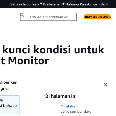
Bahasa Indonesia
Preferensi
Hubungi Kami
Umpan Balik
Buat Akun AWS
 kunci kondisi untuk
t Monitor
diberikan
gris.
Di halaman ini
ng
si bahasa
Tindakan
Jenis sumber daya