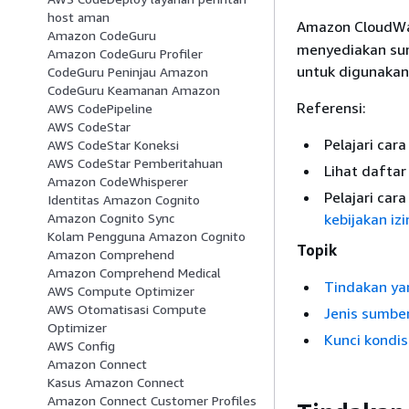
host aman
Amazon CloudWat
Amazon CodeGuru
menyediakan sumb
Amazon CodeGuru Profiler
untuk digunakan 
CodeGuru Peninjau Amazon
CodeGuru Keamanan Amazon
Referensi:
AWS CodePipeline
AWS CodeStar
Pelajari car
AWS CodeStar Koneksi
AWS CodeStar Pemberitahuan
Lihat dafta
Amazon CodeWhisperer
Pelajari ca
Identitas Amazon Cognito
kebijakan izi
Amazon Cognito Sync
Kolam Pengguna Amazon Cognito
Topik
Amazon Comprehend
Amazon Comprehend Medical
Tindakan ya
AWS Compute Optimizer
AWS Otomatisasi Compute
Jenis sumbe
Optimizer
Kunci kondi
AWS Config
Amazon Connect
Kasus Amazon Connect
Amazon Connect Customer Profiles