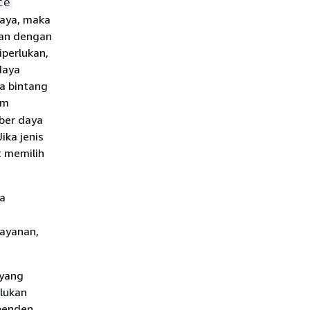
ce
daya, maka
aan dengan
iperlukan,
daya
a bintang
am
mber daya
ika jenis
t memilih
da
layanan,
 yang
rlukan
penden,