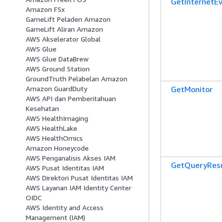
GetInternetE
Amazon FSx
GameLift Peladen Amazon
GameLift Aliran Amazon
AWS Akselerator Global
AWS Glue
AWS Glue DataBrew
AWS Ground Station
GroundTruth Pelabelan Amazon
GetMonitor
Amazon GuardDuty
AWS API dan Pemberitahuan
Kesehatan
AWS HealthImaging
AWS HealthLake
AWS HealthOmics
Amazon Honeycode
AWS Penganalisis Akses IAM
GetQueryResu
AWS Pusat Identitas IAM
AWS Direktori Pusat Identitas IAM
AWS Layanan IAM Identity Center
OIDC
AWS Identity and Access
Management (IAM)