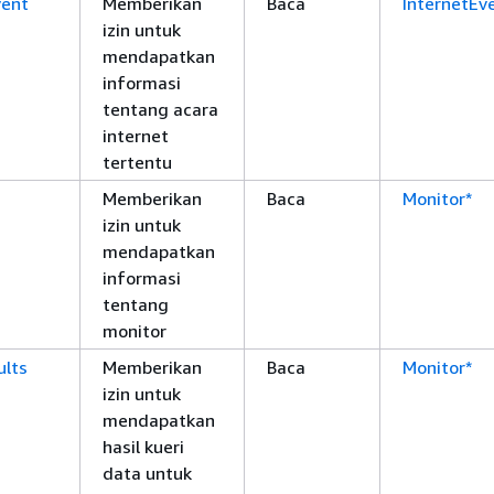
vent
Memberikan
Baca
InternetEv
izin untuk
mendapatkan
informasi
tentang acara
internet
tertentu
Memberikan
Baca
Monitor*
izin untuk
mendapatkan
informasi
tentang
monitor
lts
Memberikan
Baca
Monitor*
izin untuk
mendapatkan
hasil kueri
data untuk