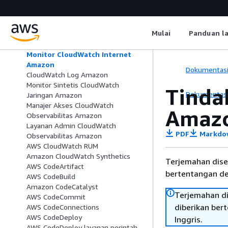
Amazon
Sinyal CloudWatch Aplikasi Amazon
Sinyal CloudWatch Aplikasi Amazon
Mulai
Panduan l
MCP Server
Amazon CloudWatch Terbukti
Monitor CloudWatch Internet
Amazon
Dokumentas
CloudWatch Log Amazon
Monitor Sintetis CloudWatch
Tinda
Dokumentas
Jaringan Amazon
Manajer Akses CloudWatch
Amazo
Observabilitas Amazon
Layanan Admin CloudWatch
PDF
Markdo
Observabilitas Amazon
AWS CloudWatch RUM
Amazon CloudWatch Synthetics
Terjemahan dise
AWS CodeArtifact
bertentangan den
AWS CodeBuild
Amazon CodeCatalyst
Terjemahan di
AWS CodeCommit
diberikan ber
AWS CodeConnections
AWS CodeDeploy
Inggris.
AWS CodeDeploy layanan perintah