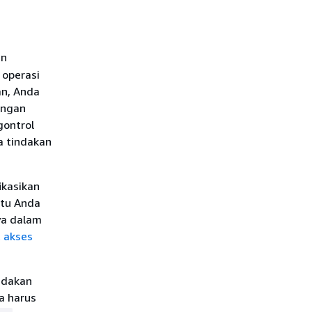
an
 operasi
n, Anda
engan
gontrol
a tindakan
ikasikan
ntu Anda
ya dalam
 akses
ndakan
da harus