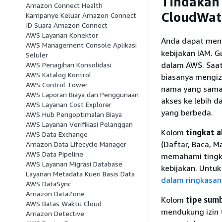
Tindakan
Amazon Connect Health
CloudWatc
Kampanye Keluar Amazon Connect
ID Suara Amazon Connect
AWS Layanan Konektor
Anda dapat men
AWS Management Console Aplikasi
kebijakan IAM. 
Seluler
dalam AWS. Saat
AWS Penagihan Konsolidasi
AWS Katalog Kontrol
biasanya mengiz
AWS Control Tower
nama yang sama.
AWS Laporan Biaya dan Penggunaan
akses ke lebih d
AWS Layanan Cost Explorer
yang berbeda.
AWS Hub Pengoptimalan Biaya
AWS Layanan Verifikasi Pelanggan
Kolom
tingkat a
AWS Data Exchange
(Daftar, Baca, M
Amazon Data Lifecycle Manager
AWS Data Pipeline
memahami tingka
AWS Layanan Migrasi Database
kebijakan. Untuk
Layanan Metadata Kueri Basis Data
dalam ringkasan
AWS DataSync
Amazon DataZone
Kolom
tipe sum
AWS Batas Waktu Cloud
mendukung izin t
Amazon Detective