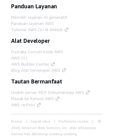
Panduan Layanan
Memilih layanan AI generatif
Panduan layanan AWS
Tutorial AWS CLI di GitHub
Alat Developer
Pustaka Contoh Kode AWS
AWS CLI
AWS Builder Center
Blog Alat Developer AWS
Tautan Bermanfaat
Unduh server MCP Dokumentasi AWS
Masuk ke Konsol AWS
AWS re:Post
Privasi
Syarat situs
Preferensi cookie
©
2026, Amazon Web Services, Inc. atau afiliasinya.
Semua hak dilindungi undang-undang.