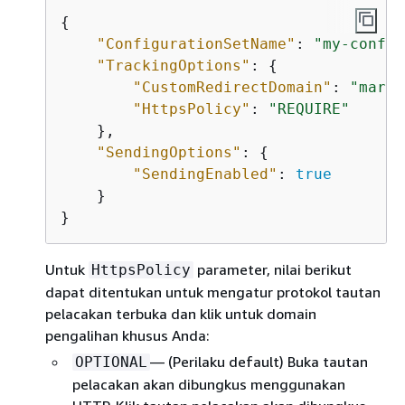
{
"ConfigurationSetName"
: 
"my-config
"TrackingOptions"
: 
{
"CustomRedirectDomain"
: 
"marke
"HttpsPolicy"
: 
"REQUIRE"
    },

"SendingOptions"
: 
{
"SendingEnabled"
: 
true
    }

}
Untuk
parameter, nilai berikut
HttpsPolicy
dapat ditentukan untuk mengatur protokol tautan
pelacakan terbuka dan klik untuk domain
pengalihan khusus Anda:
— (Perilaku default) Buka tautan
OPTIONAL
pelacakan akan dibungkus menggunakan