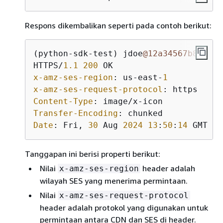
Respons dikembalikan seperti pada contoh berikut:
(python-sdk-test) jdoe
@12a34567b89c
 Ba
HTTPS/
1.1
200
x-amz-ses-region
: us-east-
1
x-amz-ses-request-protocol
Content-Type
Transfer-Encoding
Date
: Fri, 
30
 Aug 
2024
13
:
50
:
14
 GMT
Tanggapan ini berisi properti berikut:
Nilai
header adalah
x-amz-ses-region
wilayah SES yang menerima permintaan.
Nilai
x-amz-ses-request-protocol
header adalah protokol yang digunakan untuk
permintaan antara CDN dan SES di header.