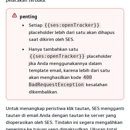
pelacakan terbuka.
penting
Setiap
{
{
ses:openTracker}}
placeholder lebih dari satu akan dihapus
saat dikirim oleh SES.
Hanya tambahkan satu
placeholder
{
{
ses:openTracker}}
jika Anda menggunakannya dalam
template email, karena lebih dari satu
akan menghasilkan kode
400
kesalahan
BadRequestException
dikembalikan.
Untuk menangkap peristiwa klik tautan, SES mengganti
tautan di email Anda dengan tautan ke server yang
dioperasikan oleh SES. Tindakn ini segera mengalihkan
penerima ke tujuan yang dimaksudkan. Ukuran total