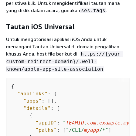
peristiwa klik. Untuk mengidentifikasi tautan mana
yang diklik dalam acara, gunakan
.
ses:tags
Tautan iOS Universal
Untuk mengotorisasi aplikasi iOS Anda untuk
menangani Tautan Universal di domain pengalihan
khusus Anda, host file berikut di:
https://
{
your-
custom-redirect-domain}/.well-
known/apple-app-site-association
{
"applinks"
: 
{
"apps"
: [],

"details"
: [

{
"appID"
: 
"
TEAMID
.
com.example.myap
"paths"
: [
"/CL1/
myapp
/*"
]
