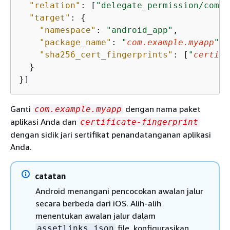
"relation"
: [
"delegate_permission/commo
"target"
: 
{
"namespace"
: 
"android_app"
,

"package_name"
: 
"
com.example.myapp
"
,

"sha256_cert_fingerprints"
: [
"
certifi
  }

}]
Ganti
dengan nama paket
com.example.myapp
aplikasi Anda dan
certificate-fingerprint
dengan sidik jari sertifikat penandatanganan aplikasi
Anda.
catatan
Android menangani pencocokan awalan jalur
secara berbeda dari iOS. Alih-alih
menentukan awalan jalur dalam
file, konfigurasikan
assetlinks.json