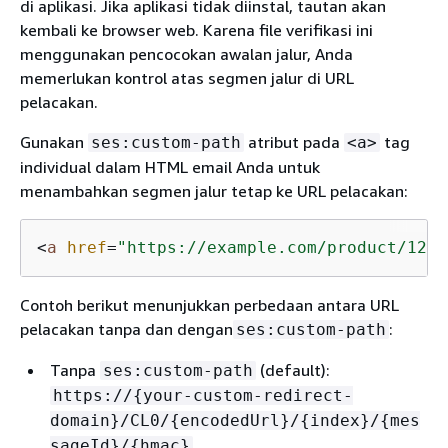
di aplikasi. Jika aplikasi tidak diinstal, tautan akan
kembali ke browser web. Karena file verifikasi ini
menggunakan pencocokan awalan jalur, Anda
memerlukan kontrol atas segmen jalur di URL
pelacakan.
Gunakan
atribut pada
tag
ses:custom-path
<a>
individual dalam HTML email Anda untuk
menambahkan segmen jalur tetap ke URL pelacakan:
<
a
href
=
"https://example.com/product/123"
Contoh berikut menunjukkan perbedaan antara URL
pelacakan tanpa dan dengan
:
ses:custom-path
Tanpa
(default):
ses:custom-path
https://
{
your-custom-redirect-
domain}/CL0/
{
encodedUrl}/
{
index}/
{
mes
sageId}/
{
hmac}