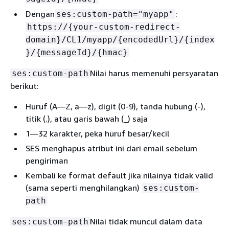
Dengan
:
ses:custom-path="myapp"
https://
{
your-custom-redirect-
domain}/CL1/myapp/
{
encodedUrl}/
{
index
}/
{
messageId}/
{
hmac}
Nilai harus memenuhi persyaratan
ses:custom-path
berikut:
Huruf (A—Z, a—z), digit (0-9), tanda hubung (-),
titik (.), atau garis bawah (_) saja
1—32 karakter, peka huruf besar/kecil
SES menghapus atribut ini dari email sebelum
pengiriman
Kembali ke format default jika nilainya tidak valid
(sama seperti menghilangkan)
ses:custom-
path
Nilai tidak muncul dalam data
ses:custom-path