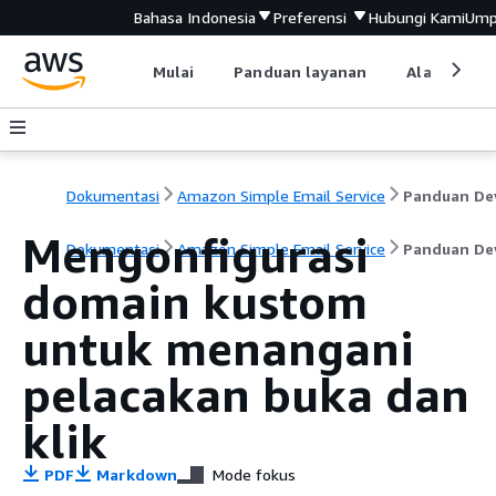
Bahasa Indonesia
Preferensi
Hubungi Kami
Ump
Mulai
Panduan layanan
Alat devel
Dokumentasi
Amazon Simple Email Service
Mengonfigurasi
Dokumentasi
Amazon Simple Email Service
Panduan De
domain kustom
untuk menangani
pelacakan buka dan
klik
PDF
Markdown
Mode fokus