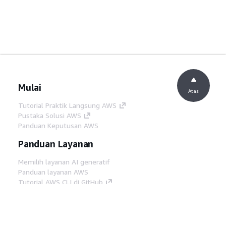
Mulai
Atas
Tutorial Praktik Langsung AWS
Pustaka Solusi AWS
Panduan Keputusan AWS
Panduan Layanan
Memilih layanan AI generatif
Panduan layanan AWS
Tutorial AWS CLI di GitHub
Alat Developer
Pustaka Contoh Kode AWS