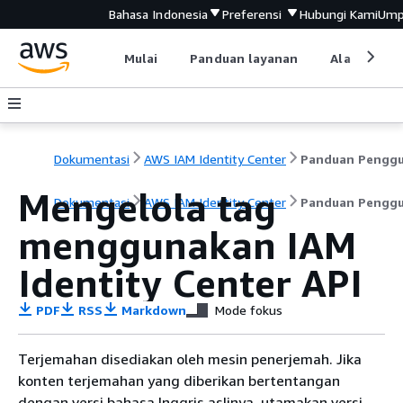
Bahasa Indonesia
Preferensi
Hubungi Kami
Ump
Mulai
Panduan layanan
Alat devel
Dokumentasi
AWS IAM Identity Center
Panduan Pengg
Mengelola tag
Dokumentasi
AWS IAM Identity Center
Panduan Pengg
menggunakan IAM
Identity Center API
PDF
RSS
Markdown
Mode fokus
Terjemahan disediakan oleh mesin penerjemah. Jika
konten terjemahan yang diberikan bertentangan
dengan versi bahasa Inggris aslinya, utamakan versi