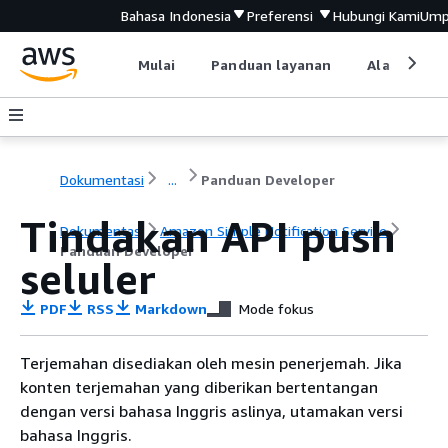
Bahasa Indonesia
Preferensi
Hubungi Kami
Ump
Mulai
Panduan layanan
Alat devel
Dokumentasi
...
Panduan Developer
Tindakan API push
Dokumentasi
Amazon Simple Notification Service
Panduan Developer
seluler
PDF
RSS
Markdown
Mode fokus
Terjemahan disediakan oleh mesin penerjemah. Jika
konten terjemahan yang diberikan bertentangan
dengan versi bahasa Inggris aslinya, utamakan versi
bahasa Inggris.