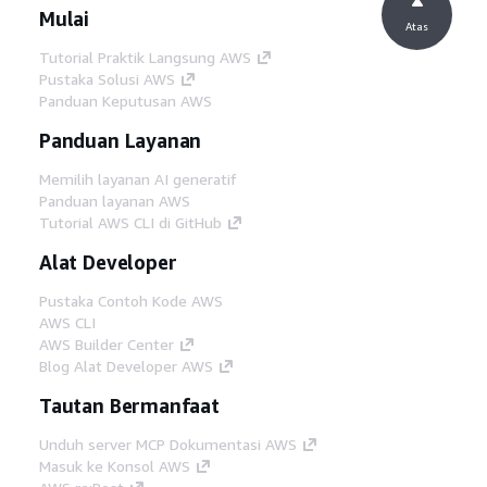
Mulai
Atas
Tutorial Praktik Langsung AWS
Pustaka Solusi AWS
Panduan Keputusan AWS
Panduan Layanan
Memilih layanan AI generatif
Panduan layanan AWS
Tutorial AWS CLI di GitHub
Alat Developer
Pustaka Contoh Kode AWS
AWS CLI
AWS Builder Center
Blog Alat Developer AWS
Tautan Bermanfaat
Unduh server MCP Dokumentasi AWS
Masuk ke Konsol AWS