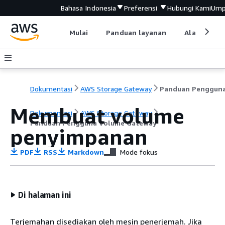
Bahasa Indonesia
Preferensi
Hubungi Kami
Ump
Mulai
Panduan layanan
Alat devel
Dokumentasi
AWS Storage Gateway
Membuat volume
Dokumentasi
AWS Storage Gateway
Panduan Pengguna Volume Gateway
penyimpanan
PDF
RSS
Markdown
Mode fokus
Di halaman ini
Terjemahan disediakan oleh mesin penerjemah. Jika