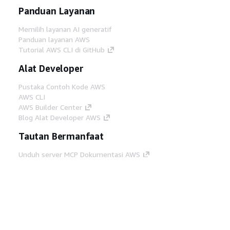
Panduan Layanan
Memilih layanan AI generatif
Panduan layanan AWS
Tutorial AWS CLI di GitHub
Alat Developer
Pustaka Contoh Kode AWS
AWS CLI
AWS Builder Center
Blog Alat Developer AWS
Tautan Bermanfaat
Unduh server MCP Dokumentasi AWS
Masuk ke Konsol AWS
AWS re:Post
Privasi
Syarat situs
Preferensi cookie
©
2026, Amazon Web Services, Inc. atau afiliasinya.
Semua hak dilindungi undang-undang.