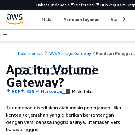
Bahasa Indonesia
Preferensi
Hubungi Kami
Ump
Mulai
Panduan layanan
Alat devel
Dokumentasi
AWS Storage Gateway
Apa itu
Volume
Dokumentasi
AWS Storage Gateway
Panduan Pengguna Volume Gateway
Gateway
?
PDF
RSS
Markdown
Mode fokus
Terjemahan disediakan oleh mesin penerjemah. Jika
konten terjemahan yang diberikan bertentangan
dengan versi bahasa Inggris aslinya, utamakan versi
bahasa Inggris.