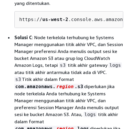
yang ditentukan.
https://
us-west-2
.console.aws.amazon.c
Solusi C
: Node terkelola terhubung ke Systems
Manager menggunakan titik akhir VPC, dan Session
Manager preferensi Anda menulis output sesi ke
bucket Amazon S3 atau grup log CloudWatch
Amazon Logs, tetapi
titik akhir gateway
s3
logs
atau titik akhir antarmuka tidak ada di VPC.
Titik akhir dalam format
s3
diperlukan jika
com.amazonaws.
region
.s3
node terkelola Anda terhubung ke Systems
Manager menggunakan titik akhir VPC, dan
preferensi Session Manager Anda menulis output
sesi ke bucket Amazon S3. Atau,
titik akhir
logs
dalam format
diperlukan jika
com.amazonaws.
region
.logs