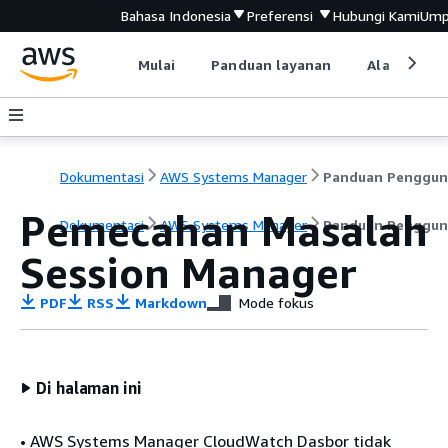
Bahasa Indonesia
Preferensi
Hubungi Kami
Ump
Mulai
Panduan layanan
Alat devel
Dokumentasi
AWS Systems Manager
Panduan Penggun
Pemecahan Masalah
Dokumentasi
AWS Systems Manager
Panduan Penggun
Session Manager
PDF
RSS
Markdown
Mode fokus
Di halaman ini
• AWS Systems Manager CloudWatch Dasbor tidak