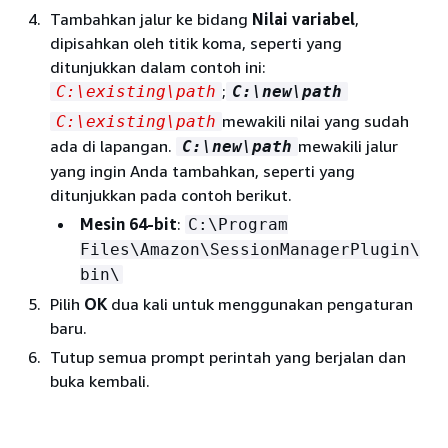
Tambahkan jalur ke bidang
Nilai variabel
,
dipisahkan oleh titik koma, seperti yang
ditunjukkan dalam contoh ini:
;
C:\existing\path
C:\new\path
mewakili nilai yang sudah
C:\existing\path
ada di lapangan.
mewakili jalur
C:\new\path
yang ingin Anda tambahkan, seperti yang
ditunjukkan pada contoh berikut.
Mesin 64-bit
:
C:\Program
Files\Amazon\SessionManagerPlugin\
bin\
Pilih
OK
dua kali untuk menggunakan pengaturan
baru.
Tutup semua prompt perintah yang berjalan dan
buka kembali.