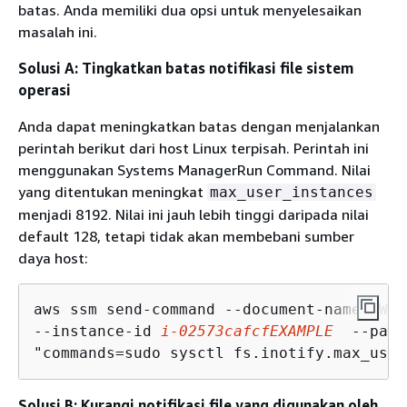
batas. Anda memiliki dua opsi untuk menyelesaikan
masalah ini.
Solusi A: Tingkatkan batas notifikasi file sistem
operasi
Anda dapat meningkatkan batas dengan menjalankan
perintah berikut dari host Linux terpisah. Perintah ini
menggunakan Systems ManagerRun Command. Nilai
yang ditentukan meningkat
max_user_instances
menjadi 8192. Nilai ini jauh lebih tinggi daripada nilai
default 128, tetapi tidak akan membebani sumber
daya host:
aws ssm send-command --document-name AWS-
--instance-id 
i-02573cafcfEXAMPLE
  --para
"commands=sudo sysctl fs.inotify.max_user
Solusi B: Kurangi notifikasi file yang digunakan oleh