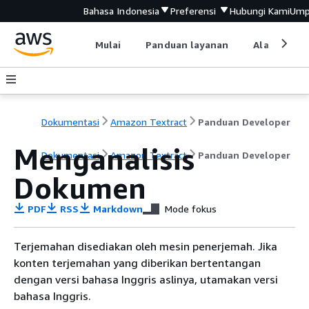
Bahasa Indonesia
Preferensi
Hubungi Kami
Ump
Mulai
Panduan layanan
Alat devel
Dokumentasi
Amazon Textract
Panduan Developer
Menganalisis
Dokumentasi
Amazon Textract
Panduan Developer
Dokumen
PDF
RSS
Markdown
Mode fokus
Terjemahan disediakan oleh mesin penerjemah. Jika
konten terjemahan yang diberikan bertentangan
dengan versi bahasa Inggris aslinya, utamakan versi
bahasa Inggris.