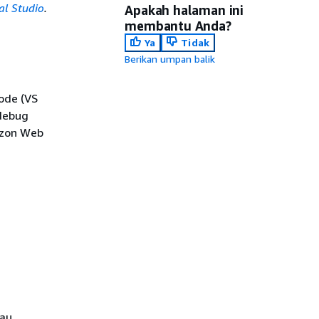
al Studio
.
Apakah halaman ini
membantu Anda?
Ya
Tidak
Berikan umpan balik
Code (VS
debug
azon Web
tau