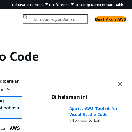
Bahasa Indonesia
Preferensi
Hubungi Kami
Umpan Balik
Buat Akun AWS
io Code
diberikan
gris.
Di halaman ini
ng
si bahasa
Apa itu AWS Toolkit for
Visual Studio Code
Informasi terkait
ncari
AWS