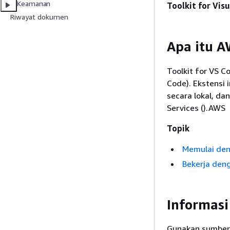
Keamanan
Toolkit for Visu
Riwayat dokumen
Apa itu A
Toolkit for VS C
Code). Ekstens
secara lokal, d
Services ().AWS
Topik
Memulai den
Bekerja den
Informasi
Gunakan sumber 