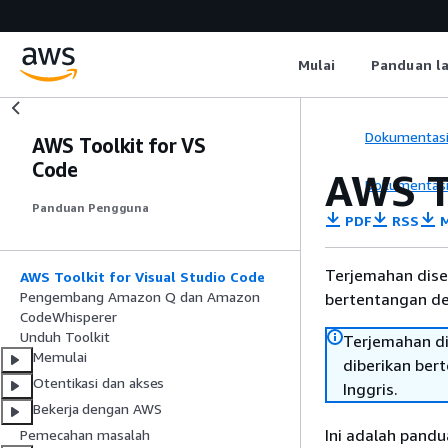
Mulai
Panduan l
Dokumentas
AWS Toolkit for VS
Code
AWS T
Dokumentas
Panduan Pengguna
PDF
RSS
M
Terjemahan dise
AWS Toolkit for Visual Studio Code
Pengembang Amazon Q dan Amazon
bertentangan den
CodeWhisperer
Unduh Toolkit
Terjemahan di
Memulai
diberikan ber
Otentikasi dan akses
Inggris.
Bekerja dengan AWS
Ini adalah pand
Pemecahan masalah