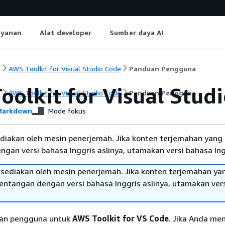
ayanan
Alat developer
Sumber daya AI
i
AWS Toolkit for Visual Studio Code
Panduan Pengguna
oolkit for Visual Stud
i
AWS Toolkit for Visual Studio Code
Panduan Pengguna
arkdown
Mode fokus
diakan oleh mesin penerjemah. Jika konten terjemahan yang 
gan versi bahasa Inggris aslinya, utamakan versi bahasa Ing
sediakan oleh mesin penerjemah. Jika konten terjemahan ya
tentangan dengan versi bahasa Inggris aslinya, utamakan ver
uan pengguna untuk
AWS Toolkit for VS Code
. Jika Anda me