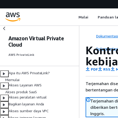
Mulai
Panduan l
Dokumentas
Amazon Virtual Private
Cloud
Kontr
Dokumentas
AWS PrivateLink
kebija
PDF
RSS
M
Apa itu AWS PrivateLink?
Memulai
Terjemahan dise
Akses Layanan AWS
bertentangan den
Akses produk SaaS
Akses peralatan virtual
Terjemahan di
Bagikan layanan Anda
diberikan ber
Akses sumber daya VPC
Inggris.
Akses jaringan layanan