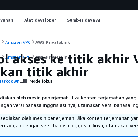
ayanan
Alat developer
Sumber daya AI
i
Amazon VPC
AWS PrivateLink
ol akses ke titik akh
i
Amazon VPC
AWS PrivateLink
kan titik akhir
arkdown
Mode fokus
diakan oleh mesin penerjemah. Jika konten terjemahan yang 
gan versi bahasa Inggris aslinya, utamakan versi bahasa Ing
sediakan oleh mesin penerjemah. Jika konten terjemahan ya
tentangan dengan versi bahasa Inggris aslinya, utamakan ver