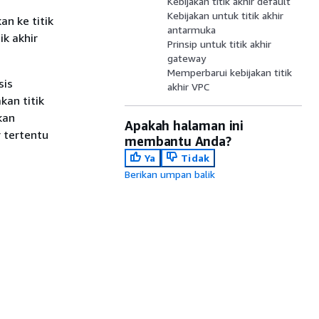
Kebijakan titik akhir default
Kebijakan untuk titik akhir
n ke titik
antarmuka
k akhir
Prinsip untuk titik akhir
gateway
Memperbarui kebijakan titik
sis
akhir VPC
kan titik
kan
Apakah halaman ini
r tertentu
membantu Anda?
Ya
Tidak
Berikan umpan balik