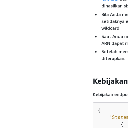
dihasilkan s
Bila Anda 
setidaknya e
wildcard.
Saat Anda m
ARN dapat me
Setelah memp
diterapkan.
Kebijakan 
Kebijakan endpoi
{
"State
{