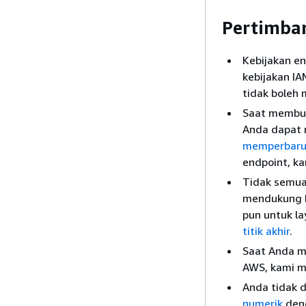
Pertimba
Kebijakan e
kebijakan I
tidak boleh 
Saat membua
Anda dapat m
memperbarui
endpoint, k
Tidak semua
mendukung ke
pun untuk la
titik akhir
.
Saat Anda me
AWS, kami me
Anda tidak 
numerik
deng