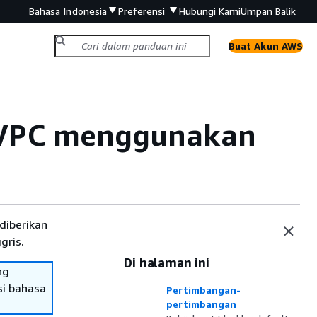
Bahasa Indonesia
Preferensi
Hubungi Kami
Umpan Balik
Buat Akun AWS
ir VPC menggunakan
diberikan
gris.
Di halaman ini
ng
si bahasa
Pertimbangan-
pertimbangan