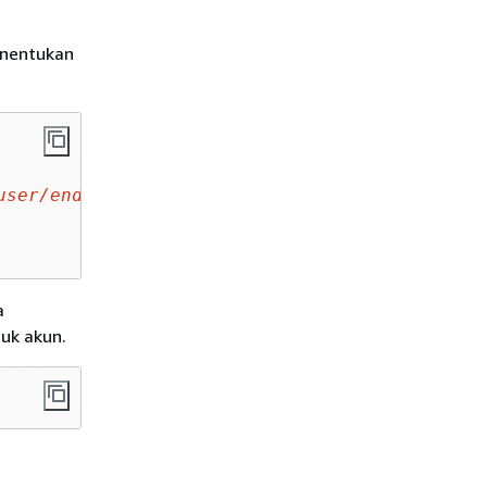
enentukan
user/endpointuser
"
a
uk akun.