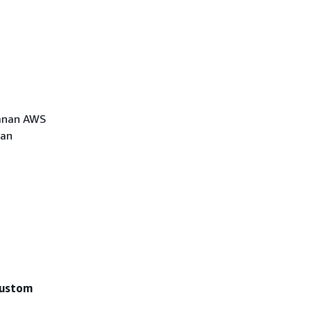
yanan AWS
han
ustom