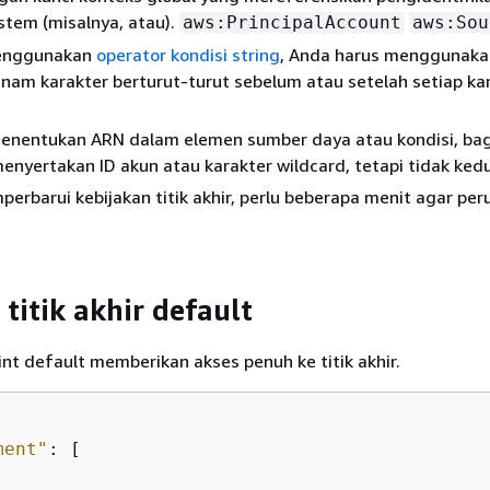
istem (misalnya, atau).
aws:PrincipalAccount
aws:Sou
menggunakan
operator kondisi string
, Anda harus menggunaka
nam karakter berturut-turut sebelum atau setelah setiap ka
enentukan ARN dalam elemen sumber daya atau kondisi, bag
nyertakan ID akun atau karakter wildcard, tetapi tidak ked
erbarui kebijakan titik akhir, perlu beberapa menit agar pe
titik akhir default
nt default memberikan akses penuh ke titik akhir.
ment"
: [
