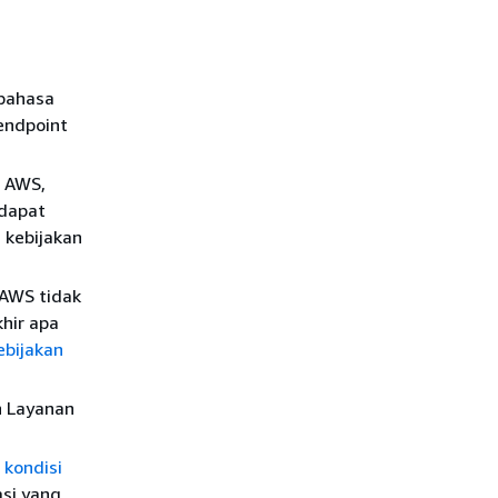
bahasa
 endpoint
n AWS,
 dapat
 kebijakan
 AWS tidak
khir apa
ebijakan
n Layanan
 kondisi
asi yang