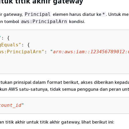
ntuk titik akhir gateway
ir gateway,
elemen harus diatur ke
. Untuk m
Principal
*
kan tombol
kondisi.
aws:PrincipalArn
"
: 
{
gEquals"
: 
{
ws:PrincipalArn"
: 
"
arn:aws:iam::123456789012:
ukan prinsipal dalam format berikut, akses diberikan kepad
kun AWS satu-satunya, tidak semua pengguna dan peran unt
count_id
"
n titik akhir untuk titik akhir gateway, lihat berikut ini: