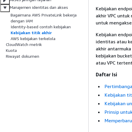
Manajemen identitas dan akses
Kebijakan endpoi
Bagaimana AWS PrivateLink bekerja
akhir VPC untuk
dengan IAM
untuk mengakse
Identity-based contoh kebijakan
Kebijakan titik akhir
Kebijakan endpo
AWS kebijakan terkelola
identitas atau k
CloudWatch metrik
akhir antarmuka
Kuota
kebijakan bucket
Riwayat dokumen
atau VPC tertent
Daftar Isi
Pertimbang
Kebijakan tit
Kebijakan un
Prinsip untu
Memperbarui 