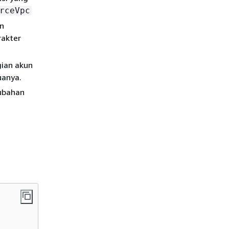
rceVpc
n
rakter
ian akun
uanya.
rubahan