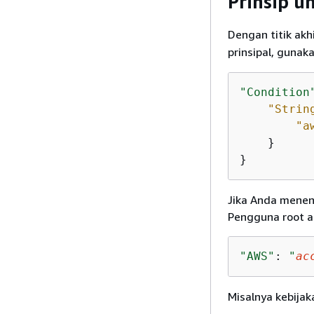
Prinsip u
Dengan titik akh
prinsipal, guna
"Condition
"Strin
"a
    }

}
Jika Anda menent
Pengguna root a
"AWS"
: 
"
ac
Misalnya kebijaka