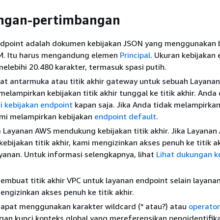
ngan-pertimbangan
ndpoint adalah dokumen kebijakan JSON yang menggunakan 
AM. Itu harus mengandung elemen
Principal
. Ukuran kebijakan
melebihi 20.480 karakter, termasuk spasi putih.
t antarmuka atau titik akhir gateway untuk sebuah Layana
elampirkan kebijakan titik akhir tunggal ke titik akhir. Anda
 kebijakan endpoint
kapan saja. Jika Anda tidak melampirkan
ami melampirkan kebijakan
endpoint default
.
 Layanan AWS mendukung kebijakan titik akhir. Jika Layanan
bijakan titik akhir, kami mengizinkan akses penuh ke titik a
yanan. Untuk informasi selengkapnya, lihat
Lihat dukungan k
mbuat titik akhir VPC untuk layanan endpoint selain layana
ngizinkan akses penuh ke titik akhir.
dapat menggunakan karakter wildcard (* atau?) atau
operator
an kunci konteks global yang mereferensikan pengidentifik