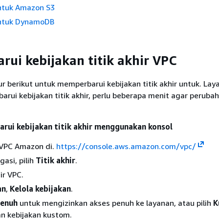
untuk Amazon S3
 untuk DynamoDB
ui kebijakan titik akhir VPC
 berikut untuk memperbarui kebijakan titik akhir untuk. La
rui kebijakan titik akhir, perlu beberapa menit agar peruba
rui kebijakan titik akhir menggunakan konsol
 VPC Amazon di.
https://console.aws.amazon.com/vpc/
gasi, pilih
Titik akhir
.
hir VPC.
an
,
Kelola kebijakan
.
Penuh
untuk mengizinkan akses penuh ke layanan, atau pilih
K
n kebijakan kustom.