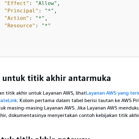
"Effect"
: 
"Allow"
,

"Principal"
: 
"*"
,

"Action"
: 
"*"
,

"Resource"
: 
"*"
 untuk titik akhir antarmuka
an titik akhir untuk Layanan AWS, lihat
Layanan AWS yang teri
ateLink
. Kolom pertama dalam tabel berisi tautan ke AWS Pr
tuk masing-masing Layanan AWS. Jika Layanan AWS menduk
akhir, dokumentasinya menyertakan contoh kebijakan titik akhir