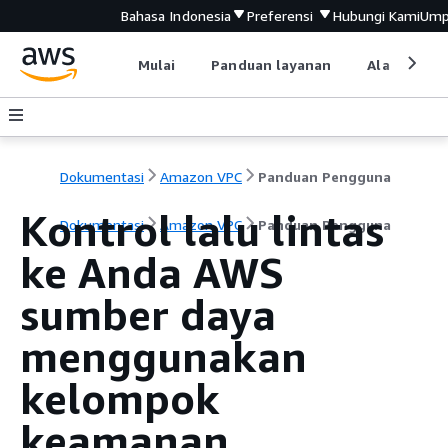
Bahasa Indonesia
Preferensi
Hubungi Kami
Ump
Mulai
Panduan layanan
Alat devel
Dokumentasi
Amazon VPC
Panduan Pengguna
Kontrol lalu lintas
Dokumentasi
Amazon VPC
Panduan Pengguna
ke Anda AWS
sumber daya
menggunakan
kelompok
keamanan